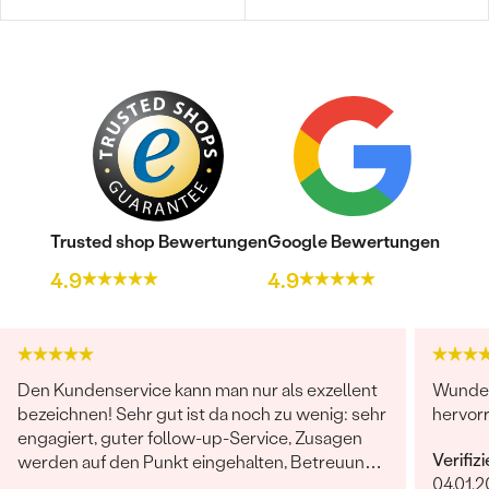
Trusted shop Bewertungen
Google Bewertungen
4.9
4.9
Den Kundenservice kann man nur als exzellent
Wunder
bezeichnen! Sehr gut ist da noch zu wenig: sehr
hervor
engagiert, guter follow-up-Service, Zusagen
Verifiz
werden auf den Punkt eingehalten, Betreuung
04.01.
ist herausragend!