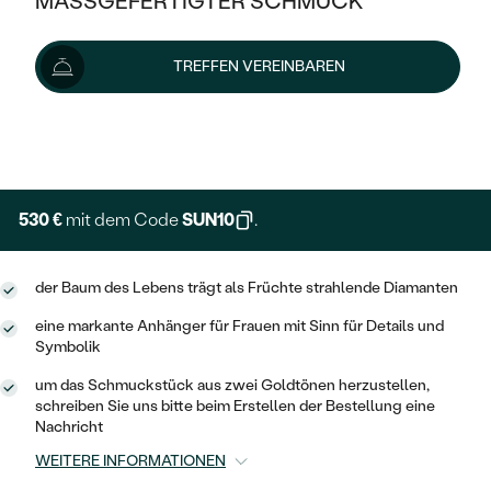
MASSGEFERTIGTER SCHMUCK
589 €
SILBER
MIT MEHREREN DIAMANTEN
NACH STYL
GOLD
AUSVERKAUF
AUSVERKAUF
Wir liefern den Schmuck innerhalb von 3 - 4 Wochen.
TREFFEN VEREINBAREN
PLATIN
KLASSISCH
HALO
Lieferoptionen
SILBER
WENN SCHMUCK HILFT
NACH MATERIAL
MINIMALISTISCHE
DREI STEINE
PLATIN
+ 147 €
NACH STYL
EXPRESSHERSTELLUNG
GOLD
NACH TYP
MEMOIRE
OHRSTECKER
VINTAGE
OHRRINGE
SILBER
NACH STYL
530 €
mit dem Code
SUN10
.
V-FORM
CREOLEN
IM SET
SOLITÄR
RINGE
PLATIN
VINTAGE
der Baum des Lebens trägt als Früchte strahlende Diamanten
MINIMALISTISCHE
AUSSERGEWÖHNLICH
ZUR GEBURT EINES KINDES
ANHÄNGER / KETTEN
eine markante Anhänger für Frauen mit Sinn für Details und
AUSSERGEWÖHNLICHE
NACH STYL
OHRHÄNGER
Symbolik
PERSONALISIERT
ARMBÄNDER
GESTALTE EINEN RING
MEMOIRE
um das Schmuckstück aus zwei Goldtönen herzustellen,
GEHÄMMERTE
SOLITÄR
schreiben Sie uns bitte beim Erstellen der Bestellung eine
WÄHLE EINEN RING
MIT STERNZEICHEN
SCHMUCKSET
Nachricht
MINIMALISTISCHE
VON HAND GRAVIERTE
HERZ
WEITERE INFORMATIONEN
DIAMANTEN ZUM EINFASSEN
MINIMALISTISCH
HERRENSCHMUCK