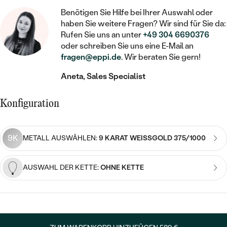
STATEMENT
MIT FÜLLUNG
KINDER
LAB GROWN DIAMANTEN ZUM
Benötigen Sie Hilfe bei Ihrer Auswahl oder
MEDAILLON
SCHMUCK FÜR KINDER
haben Sie weitere Fragen? Wir sind für Sie da:
SIEGELRINGE
EINFASSEN
IM SET
PIERCINGS
Rufen Sie uns an unter
+49 304 6690376
KETTEN
BROSCHEN
oder schreiben Sie uns eine E-Mail an
PERSONALISIERT
FARBIGE DIAMANTEN ZUM EINFASSEN
fragen@eppi.de
. Wir beraten Sie gern!
NACH PREIS
HERZKETTEN
SCHMUCKZUBEHÖR
NACH STEIN
Aneta, Sales Specialist
GÜNSTIG
NACH EDELSTEIN
NACH EDELSTEIN
MIT DIAMANT
MIT TIEREN
NACH MATERIAL
MIT DIAMANT
Konfiguration
MIT DIAMANT
LUXURIÖSE
MIT EDELSTEIN
GOLD
NACH EDELSTEIN
MIT EDELSTEIN
MIT LAB GROWN DIAMANT
PERLENOHRRINGE
9K
METALL AUSWÄHLEN:
9 KARAT WEISSGOLD 375/1000
MIT DIAMANT
SILBER
PERLENRINGE
MIT MOISSANIT
MIT EDELSTEIN
PLATIN
NACH PREIS
AUSWAHL DER KETTE:
OHNE KETTE
MIT FARBIGEN DIAMANTEN
NACH PREIS
PREISWERTE
PERLENKETTEN
NACH STEIN
MIT SCHWARZEN DIAMANTEN
PREISWERTE
LUXURIÖSE
DIAMANTSCHMUCK
NACH PREIS