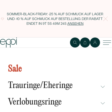
SOMMER-BLACK-FRIDAY: -25 % AUF SCHMUCK AUF LAGER
UND -10 % AUF SCHMUCK AUF BESTELLUNG. DER RABATT
ENDET IN
9T 5S 49M 23S
ANSEHEN
Baum des Lebens mit Diamanten
Eudora
Sale
Trauringe/Eheringe
NICHT ÜBERSEHEN
Verlobungsringe
NEUHEITEN
NICHT ÜBERSEHEN