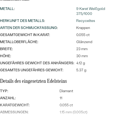
Meistverkaufte
NACH DER FARBE
Meistverkaufte
METALL
:
9 Karat Weißgold
Ohrrinnge
375/1000
NACH DER FORM
HERKUNFT DES METALLS
:
Recyceltes
Ringe
ARTEN DER SCHMUCKFASSUNG
MASSGEFERTIGTER
:
Krappen
Personalisierte
GESAMTGEWICHT IN KARAT:
0.055 ct
ANSEHEN
DIAMANTEN
Halsketten
METALLOBERFLÄCHE:
Glänzend
ANSEHEN
BREITE:
23 mm
HÖHE:
30 mm
UNGEFÄHRES GEWICHT DES ANHÄNGERS:
4.12 g
ANSEHEN
GESAMTES UNGEFÄHRES GEWICHT:
5.37 g
Wave Kollektion
Details des eingesetzten Edelsteins
TYP:
Diamant
ANZAHL:
11
ANSEHEN
KARATGEWICHT:
0.055 ct
ABMESSUNGEN:
1.15 mm (0.005ct)