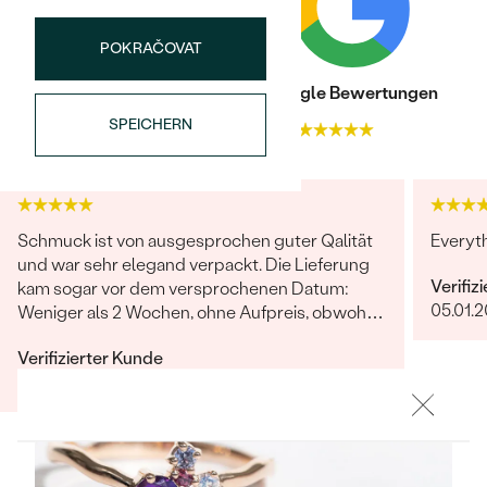
Meistverkaufte
NACH DER FARBE
Meistverkaufte
POKRAČOVAT
Ohrrinnge
NACH DER FORM
Ringe
Trusted shop Bewertungen
Google Bewertungen
MASSGEFERTIGTER
Personalisierte
SPEICHERN
4.9
4.9
ANSEHEN
DIAMANTEN
Halsketten
ANSEHEN
Schmuck ist von ausgesprochen guter Qalität
Everyt
und war sehr elegand verpackt. Die Lieferung
ANSEHEN
Verifiz
kam sogar vor dem versprochenen Datum:
Wave Kollektion
05.01.
Weniger als 2 Wochen, ohne Aufpreis, obwohl
2-4 Wochen angegeben waren. Bestellung und
Verifizierter Kunde
Lieferung wurde uns telefonisch vom
13.08.2021
Ganze Bewertung anzeigen
sympathischen Kundenservice bestätigt. Wir
werden in Zukunft wieder bestellen. Vielen
ANSEHEN
Dank!