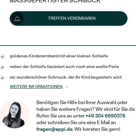
MASSGEFERTIGTER SCHMUCK
239 €
SILBER
MIT MEHREREN DIAMANTEN
NACH STYL
GOLD
AUSVERKAUF
AUSVERKAUF
Lieferoptionen
TREFFEN VEREINBAREN
PLATIN
KLASSISCH
HALO
SILBER
WENN SCHMUCK HILFT
NACH MATERIAL
MINIMALISTISCHE
215 €
mit dem Code
SUN10
.
DREI STEINE
PLATIN
NACH STYL
GOLD
NACH TYP
MEMOIRE
OHRSTECKER
VINTAGE
goldenes Kinderarmband mit einer kleinen Schleife
OHRRINGE
SILBER
NACH STYL
V-FORM
CREOLEN
IM SET
neben der Schleife fasziniert auch noch eine weiße Perle
SOLITÄR
RINGE
PLATIN
ein wunderschöner Schmuck, der Ihr Kind begeistern wird
VINTAGE
MINIMALISTISCHE
AUSSERGEWÖHNLICH
ZUR GEBURT EINES KINDES
ANHÄNGER / KETTEN
WEITERE INFORMATIONEN
AUSSERGEWÖHNLICHE
NACH STYL
OHRHÄNGER
PERSONALISIERT
ARMBÄNDER
GESTALTE EINEN RING
Benötigen Sie Hilfe bei Ihrer Auswahl oder
MEMOIRE
GEHÄMMERTE
haben Sie weitere Fragen? Wir sind für Sie da:
SOLITÄR
WÄHLE EINEN RING
MIT STERNZEICHEN
Rufen Sie uns an unter
+49 304 6690376
SCHMUCKSET
MINIMALISTISCHE
oder schreiben Sie uns eine E-Mail an
VON HAND GRAVIERTE
HERZ
DIAMANTEN ZUM EINFASSEN
fragen@eppi.de
. Wir beraten Sie gern!
MINIMALISTISCH
HERRENSCHMUCK