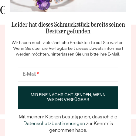
Gute Gründe für Eppi
Leider hat dieses Schmuckstück bereits seinen
Besitzer gefunden
Wir haben noch viele ähnliche Produkte, die auf Sie warten.
Wenn Sie über die Verfügbarkeit dieses Juwels informiert
Bestseller
werden möchten, hinterlassen Sie uns bitte Ihre E-Mail.
Ein Eppi-sches Erlebnis
E-Mail
*
Wenn Sie online oder persönlich einkaufen, können Sie
ANSEHEN
sich darauf verlassen, dass unser Team dafür sorgt,
dass schon die Auswahl eines Schmuckstücks zu
MIR EINE NACHRICHT SENDEN, WENN
WIEDER VERFÜGBAR
einem unvergesslichen Erlebnis wird.
Mit meinem Klicken bestätige ich, dass ich die
Datenschutzbestimmungen
zur Kenntnis
genommen habe.