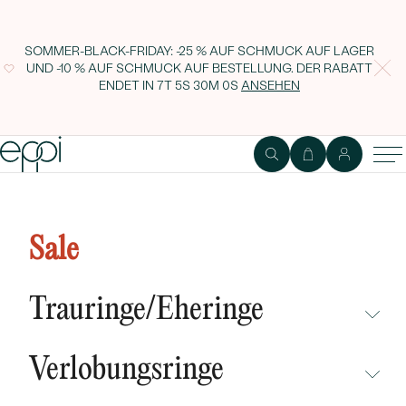
SOMMER-BLACK-FRIDAY: -25 % AUF SCHMUCK AUF LAGER
UND -10 % AUF SCHMUCK AUF BESTELLUNG. DER RABATT
ENDET IN
7T 5S 30M 0S
ANSEHEN
Armband für Kinder mit Schleife
Agata
Sale
Trauringe/Eheringe
NICHT ÜBERSEHEN
Verlobungsringe
NEUHEITEN
NICHT ÜBERSEHEN