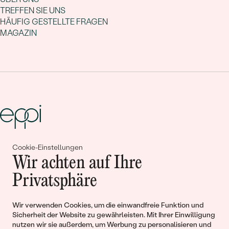
TREFFEN SIE UNS
HÄUFIG GESTELLTE FRAGEN
MAGAZIN
Cookie-Einstellungen
Gemeinsam erschaffen wir
Wir achten auf Ihre
Geschichten von Schönheit und
Privatsphäre
Liebe
Wir verwenden Cookies, um die einwandfreie Funktion und
Sicherheit der Website zu gewährleisten. Mit Ihrer Einwilligung
Begleiten Sie uns!
nutzen wir sie außerdem, um Werbung zu personalisieren und