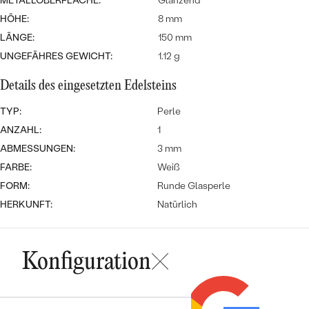
MIT SALT AND PEPPER DIAMANTEN
METALLOBERFLÄCHE:
Glänzend
LUXURIÖSE
HÖHE:
8 mm
PREISWERTE
EDELSTEINSCHMUCK
Meistverkaufte
MIT EDELSTEIN
LÄNGE:
150 mm
UNGEFÄHRES GEWICHT:
1.12 g
LUXURIÖSE
SCHMUCK MIT LAB GROWN
Eheringe
DIAMANTEN
NACH MATERIAL
Details des eingesetzten Edelsteins
GOLD
PERLENSCHMUCK
TYP:
Perle
ANZAHL:
1
ANSCHAUEN
PLATIN
ABMESSUNGEN:
3 mm
NACH STYL
FARBE:
Weiß
SILBER
PERSONALISIERT
FORM:
Runde Glasperle
HERKUNFT:
Natürlich
SYMBOLISCH
MINIMALISTISCH
Konfiguration
NACH ANLASS