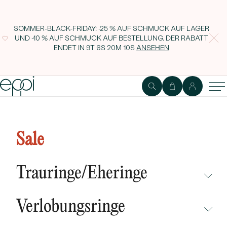
SOMMER-BLACK-FRIDAY: -25 % AUF SCHMUCK AUF LAGER
UND -10 % AUF SCHMUCK AUF BESTELLUNG. DER RABATT
ENDET IN
9T 6S 20M 9S
ANSEHEN
Anhänger Mutter und Kind mit
Mondstein und Diamant Ella
Sale
Trauringe/Eheringe
NICHT ÜBERSEHEN
Verlobungsringe
NEUHEITEN
NICHT ÜBERSEHEN