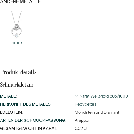
Meistverkaufte
ANDERE METALLE
NACH DER FARBE
Meistverkaufte
Ohrrinnge
NACH DER FORM
Ringe
MASSGEFERTIGTER
Personalisierte
SILBER
ANSEHEN
DIAMANTEN
Halsketten
ANSEHEN
Produktdetails
ANSEHEN
Wave Kollektion
Schmuckdetails
METALL
:
14 Karat Weißgold 585/1000
HERKUNFT DES METALLS
:
Recyceltes
EDELSTEIN:
Mondstein und Diamant
ANSEHEN
ARTEN DER SCHMUCKFASSUNG
:
Krappen
GESAMTGEWICHT IN KARAT:
0.02 ct