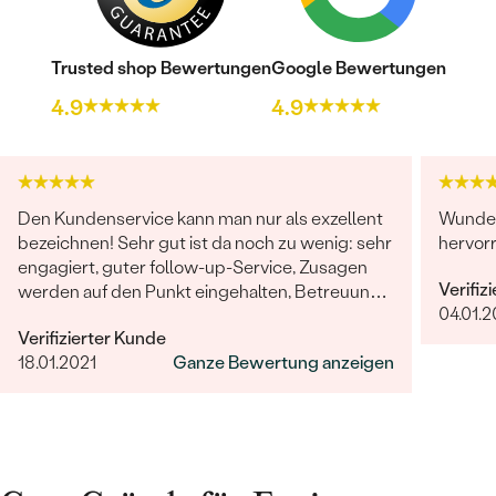
Trusted shop Bewertungen
Google Bewertungen
4.9
4.9
Den Kundenservice kann man nur als exzellent
Wunder
bezeichnen! Sehr gut ist da noch zu wenig: sehr
hervor
engagiert, guter follow-up-Service, Zusagen
Verifiz
werden auf den Punkt eingehalten, Betreuung
04.01.
ist herausragend!
Verifizierter Kunde
18.01.2021
Ganze Bewertung anzeigen