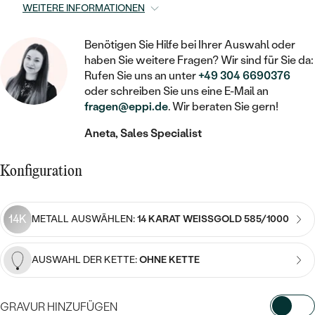
STATEMENT
MIT FÜLLUNG
KINDER
WEITERE INFORMATIONEN
LAB GROWN DIAMANTEN ZUM
MEDAILLON
SCHMUCK FÜR KINDER
SIEGELRINGE
EINFASSEN
IM SET
PIERCINGS
Benötigen Sie Hilfe bei Ihrer Auswahl oder
KETTEN
BROSCHEN
haben Sie weitere Fragen? Wir sind für Sie da:
PERSONALISIERT
FARBIGE DIAMANTEN ZUM EINFASSEN
Rufen Sie uns an unter
+49 304 6690376
NACH PREIS
HERZKETTEN
SCHMUCKZUBEHÖR
NACH STEIN
oder schreiben Sie uns eine E-Mail an
fragen@eppi.de
. Wir beraten Sie gern!
GÜNSTIG
NACH EDELSTEIN
NACH EDELSTEIN
MIT DIAMANT
MIT TIEREN
Aneta, Sales Specialist
NACH MATERIAL
MIT DIAMANT
MIT DIAMANT
LUXURIÖSE
MIT EDELSTEIN
GOLD
NACH EDELSTEIN
Konfiguration
MIT EDELSTEIN
MIT LAB GROWN DIAMANT
PERLENOHRRINGE
MIT DIAMANT
SILBER
PERLENRINGE
MIT MOISSANIT
14K
METALL AUSWÄHLEN:
14 KARAT WEISSGOLD 585/1000
MIT EDELSTEIN
PLATIN
NACH PREIS
MIT FARBIGEN DIAMANTEN
NACH PREIS
PREISWERTE
AUSWAHL DER KETTE:
OHNE KETTE
PERLENKETTEN
NACH STEIN
MIT SCHWARZEN DIAMANTEN
PREISWERTE
LUXURIÖSE
GRAVUR HINZUFÜGEN
DIAMANTSCHMUCK
NACH PREIS