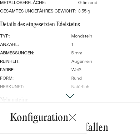
METALLOBERFLÄCHE:
Glänzend
GESAMTES UNGEFÄHRES GEWICHT:
3.55 g
Details des eingesetzten Edelsteins
TYP:
Mondstein
ANZAHL:
1
ABMESSUNGEN:
5 mm
Bestseller
REINHEIT:
Augenrein
FARBE:
Weiß
FORM:
Rund
HERKUNFT:
Natürlich
ANSEHEN
Nebensteine
TYP:
Diamant
Konfiguration
ANZAHL:
1
Das könnte Ihnen gefallen
KARATGEWICHT:
0.02 ct
ABMESSUNGEN:
1.75 mm