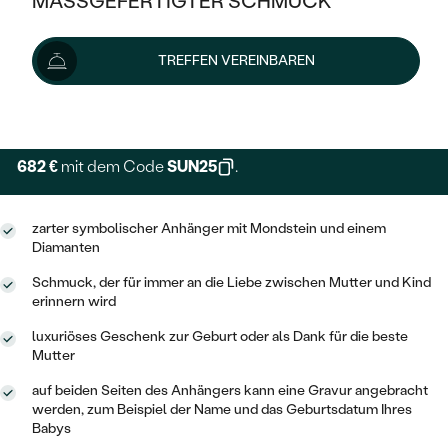
MASSGEFERTIGTER SCHMUCK
909 €
1 029 €
-12 %
SILBER
MIT MEHREREN DIAMANTEN
NACH STYL
GOLD
AUSVERKAUF
AUSVERKAUF
Schmuck ist auf Lager. Wir liefern ihn innerhalb von 24
TREFFEN VEREINBAREN
PLATIN
KLASSISCH
HALO
Stunden.
SILBER
WENN SCHMUCK HILFT
Lieferoptionen
NACH MATERIAL
MINIMALISTISCHE
DREI STEINE
PLATIN
NACH STYL
GOLD
NACH TYP
MEMOIRE
682 €
mit dem Code
SUN25
.
OHRSTECKER
VINTAGE
OHRRINGE
SILBER
NACH STYL
V-FORM
CREOLEN
IM SET
zarter symbolischer Anhänger mit Mondstein und einem
SOLITÄR
RINGE
PLATIN
Diamanten
VINTAGE
MINIMALISTISCHE
AUSSERGEWÖHNLICH
Schmuck, der für immer an die Liebe zwischen Mutter und Kind
ZUR GEBURT EINES KINDES
ANHÄNGER / KETTEN
erinnern wird
AUSSERGEWÖHNLICHE
NACH STYL
OHRHÄNGER
PERSONALISIERT
ARMBÄNDER
GESTALTE EINEN RING
luxuriöses Geschenk zur Geburt oder als Dank für die beste
MEMOIRE
Mutter
GEHÄMMERTE
SOLITÄR
WÄHLE EINEN RING
MIT STERNZEICHEN
SCHMUCKSET
auf beiden Seiten des Anhängers kann eine Gravur angebracht
MINIMALISTISCHE
VON HAND GRAVIERTE
werden, zum Beispiel der Name und das Geburtsdatum Ihres
HERZ
DIAMANTEN ZUM EINFASSEN
MINIMALISTISCH
Babys
HERRENSCHMUCK