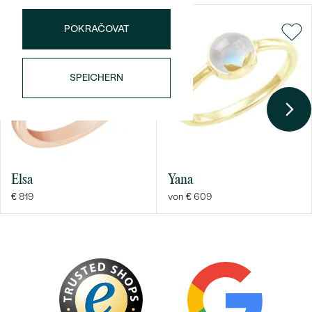
FORM:
Rund
POKRAČOVAT
REINHEIT:
SI
FARBE:
G-H
HERKUNFT:
Natürlich
SPEICHERN
Elsa
Yana
€ 819
von € 609