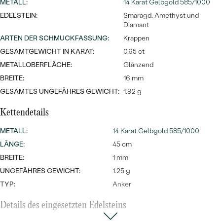
MIT SALT AND PEPPER DIAMANTEN
METALL
LUXURIÖSE
:
14 Karat Gelbgold 585/1000
EDELSTEIN:
Smaragd, Amethyst und
PREISWERTE
EDELSTEINSCHMUCK
Meistverkaufte
MIT EDELSTEIN
Diamant
ARTEN DER SCHMUCKFASSUNG
:
Krappen
LUXURIÖSE
SCHMUCK MIT LAB GROWN
Eheringe
GESAMTGEWICHT IN KARAT:
0.65 ct
DIAMANTEN
NACH MATERIAL
METALLOBERFLÄCHE:
Glänzend
GOLD
BREITE:
16 mm
PERLENSCHMUCK
GESAMTES UNGEFÄHRES GEWICHT:
1.92 g
ANSCHAUEN
PLATIN
NACH STYL
Kettendetails
SILBER
METALL
:
14 Karat Gelbgold 585/1000
PERSONALISIERT
LÄNGE
:
45 cm
SYMBOLISCH
BREITE:
1 mm
UNGEFÄHRES GEWICHT:
1.25 g
MINIMALISTISCH
TYP:
Anker
NACH ANLASS
Details des eingesetzten Edelsteins