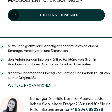
MASSGEFERTIGTER SCHMUCK
836 €
SILBER
MIT MEHREREN DIAMANTEN
NACH STYL
GOLD
AUSVERKAUF
AUSVERKAUF
Lieferoptionen
TREFFEN VEREINBAREN
PLATIN
KLASSISCH
HALO
SILBER
WENN SCHMUCK HILFT
NACH MATERIAL
MINIMALISTISCHE
752 €
mit dem Code
SUN10
.
DREI STEINE
PLATIN
NACH STYL
GOLD
NACH TYP
MEMOIRE
OHRSTECKER
VINTAGE
auffälliger, glänzender Anhänger geschmückt von einem
OHRRINGE
SILBER
NACH STYL
Smaragd, Amethysten und Diamanten
V-FORM
CREOLEN
IM SET
SOLITÄR
RINGE
den Anhänger dominieren kräftige Farbtöne von Grün in
PLATIN
Kombination mit dem Glanz von 3 weißen Diamanten
VINTAGE
MINIMALISTISCHE
AUSSERGEWÖHNLICH
ZUR GEBURT EINES KINDES
ANHÄNGER / KETTEN
dieser wunderschöne Einklag von Formen und Farben zeugt von
AUSSERGEWÖHNLICHE
NACH STYL
seiner Originalität
OHRHÄNGER
PERSONALISIERT
ARMBÄNDER
GESTALTE EINEN RING
WEITERE INFORMATIONEN
MEMOIRE
GEHÄMMERTE
SOLITÄR
WÄHLE EINEN RING
MIT STERNZEICHEN
SCHMUCKSET
Benötigen Sie Hilfe bei Ihrer Auswahl oder
MINIMALISTISCHE
VON HAND GRAVIERTE
HERZ
haben Sie weitere Fragen? Wir sind für Sie da:
DIAMANTEN ZUM EINFASSEN
MINIMALISTISCH
HERRENSCHMUCK
Rufen Sie uns an unter
+49 304 6690376