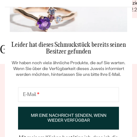
Nebensteine
Verifiz
hochqua
03.02.
TYP:
Diamant
ANZAHL:
3
KARATGEWICHT:
0.01 ct
ABMESSUNGEN:
0.85 mm (0.003ct)
Leider hat dieses Schmuckstück bereits seinen
FORM:
Rund
Gute Gründe für Eppi
Besitzer gefunden
REINHEIT:
SI
Bestseller
FARBE:
G-H
Wir haben noch viele ähnliche Produkte, die auf Sie warten.
Wenn Sie über die Verfügbarkeit dieses Juwels informiert
HERKUNFT:
Natürlich
werden möchten, hinterlassen Sie uns bitte Ihre E-Mail.
ANSEHEN
E-Mail
*
Ein Eppi-sches Erlebnis
MIR EINE NACHRICHT SENDEN, WENN
WIEDER VERFÜGBAR
Wenn Sie online oder persönlich einkaufen, können Sie
sich darauf verlassen, dass unser Team dafür sorgt,
dass schon die Auswahl eines Schmuckstücks zu