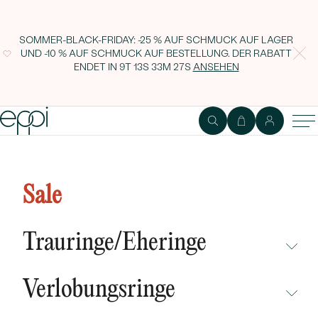
SOMMER-BLACK-FRIDAY: -25 % AUF SCHMUCK AUF LAGER
UND -10 % AUF SCHMUCK AUF BESTELLUNG. DER RABATT
ENDET IN
9T 13S 33M 26S
ANSEHEN
Anhänger mit Smaragd,
Amethysten und Diamanten Yash
Sale
Trauringe/Eheringe
NICHT ÜBERSEHEN
Verlobungsringe
NEUHEITEN
NICHT ÜBERSEHEN