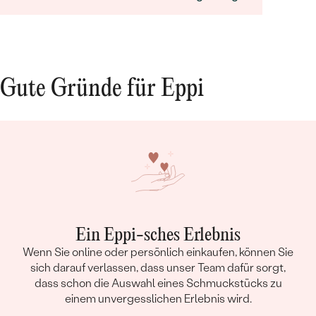
Avisierung der Lieferung. Alles wie im Vorfeld
abgestimmt. Meinen Dank an Frau Benesova!
Ach ja, die Ohrringe waren so, wie ich sie mir
vorstellte. Meine Frau war begeistert.
Gute Gründe für Eppi
Ein Eppi-sches Erlebnis
Wenn Sie online oder persönlich einkaufen, können Sie
sich darauf verlassen, dass unser Team dafür sorgt,
dass schon die Auswahl eines Schmuckstücks zu
einem unvergesslichen Erlebnis wird.