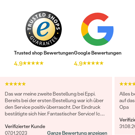
Trusted shop Bewertungen
Google Bewertungen
4.9
4.9
Das war meine zweite Bestellung bei Eppi.
Alles b
Bereits bei der ersten Bestellung war ich über
auf da
den Service positiv überrascht. Der Eindruck
Opa
bestätigte sich hier. Fantastischer Service! Ich
Verifiz
wollte für Weihnachten kurzfristig noch ein
Verifizierter Kunde
31.08.2
Geschenk. Eppli machte es möglich! Support
07.01.2023
Ganze Bewertung anzeigen
per Mail schnell und hilfreich. Telefonische