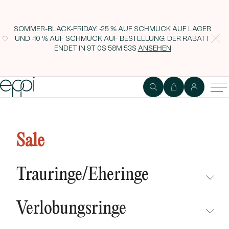
SOMMER-BLACK-FRIDAY: -25 % AUF SCHMUCK AUF LAGER
UND -10 % AUF SCHMUCK AUF BESTELLUNG. DER RABATT
ENDET IN
9T 0S 58M 52S
ANSEHEN
Anhänger mit schwarzem Round-
Opal und Diamant Emolyna
Sale
Trauringe/Eheringe
NICHT ÜBERSEHEN
Verlobungsringe
NEUHEITEN
NICHT ÜBERSEHEN