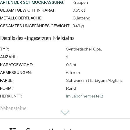
Meistverkaufte
ARTEN DER SCHMUCKFASSUNG
:
Krappen
NACH DER FARBE
Meistverkaufte
GESAMTGEWICHT IN KARAT:
0.55 ct
Ohrrinnge
NACH DER FORM
METALLOBERFLÄCHE:
Glänzend
Ringe
GESAMTES UNGEFÄHRES GEWICHT:
3.49 g
MASSGEFERTIGTER
Personalisierte
Details des eingesetzten Edelsteins
ANSEHEN
DIAMANTEN
Halsketten
TYP:
Synthetischer Opal
ANSEHEN
ANZAHL:
1
KARATGEWICHT:
0.5 ct
ABMESSUNGEN:
6.5 mm
ANSEHEN
Wave Kollektion
FARBE:
Schwarz mit farbigem Abglanz
FORM:
Rund
HERKUNFT:
Im Labor hergestellt
Nebensteine
ANSEHEN
TYP:
Diamant
ANZAHL:
1