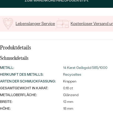
MIT SALT AND PEPPER DIAMANTEN
ZUM WARENKORB HINZUFÜGEN
879 €
LUXURIÖSE
PREISWERTE
EDELSTEINSCHMUCK
Meistverkaufte
MIT EDELSTEIN
LUXURIÖSE
SCHMUCK MIT LAB GROWN
Lebenslanger Service
Kostenloser Versand 
Eheringe
DIAMANTEN
NACH MATERIAL
GOLD
PERLENSCHMUCK
Produktdetails
ANSCHAUEN
PLATIN
NACH STYL
Schmuckdetails
SILBER
PERSONALISIERT
METALL
:
14 Karat Gelbgold 585/1000
HERKUNFT DES METALLS
:
Recyceltes
SYMBOLISCH
ARTEN DER SCHMUCKFASSUNG
:
Krappen
GESAMTGEWICHT IN KARAT:
0.18 ct
MINIMALISTISCH
METALLOBERFLÄCHE:
Glänzend
BREITE:
13 mm
NACH ANLASS
HÖHE:
18 mm