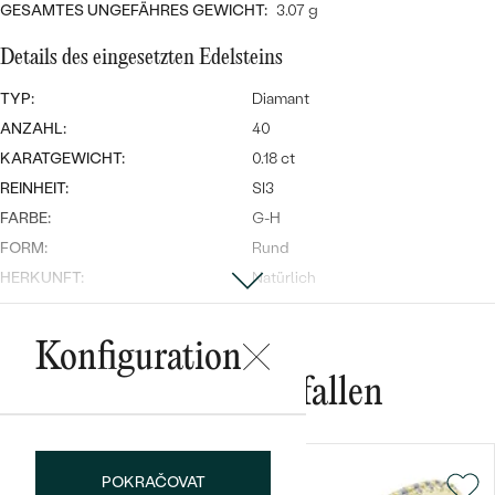
Meistverkaufte
GESAMTES UNGEFÄHRES GEWICHT:
3.07 g
NACH DER FARBE
Meistverkaufte
Ohrrinnge
Details des eingesetzten Edelsteins
NACH DER FORM
Ringe
TYP:
Diamant
MASSGEFERTIGTER
Personalisierte
ANZAHL:
40
KARATGEWICHT:
0.18 ct
ANSEHEN
DIAMANTEN
Halsketten
REINHEIT:
SI3
ANSEHEN
FARBE:
G-H
FORM:
Rund
HERKUNFT:
Natürlich
ANSEHEN
Wave Kollektion
Konfiguration
Das könnte Ihnen gefallen
ANSEHEN
POKRAČOVAT