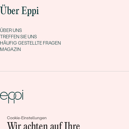
Über Eppi
ÜBER UNS
TREFFEN SIE UNS
HÄUFIG GESTELLTE FRAGEN
MAGAZIN
Gemeinsam erschaffen wir
Cookie-Einstellungen
Wir achten auf Ihre
Geschichten von Schönheit und