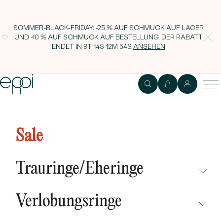
SOMMER-BLACK-FRIDAY: -25 % AUF SCHMUCK AUF LAGER
UND -10 % AUF SCHMUCK AUF BESTELLUNG. DER RABATT
ENDET IN
9T 14S 12M 53S
ANSEHEN
Anhänger mit Diamantblüte
Alexisa
Sale
Trauringe/Eheringe
NICHT ÜBERSEHEN
Verlobungsringe
NEUHEITEN
NICHT ÜBERSEHEN