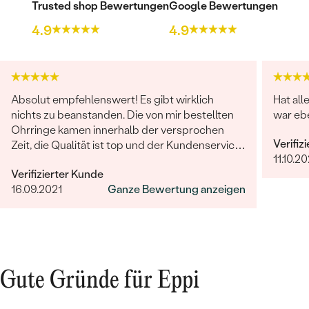
Trusted shop Bewertungen
Google Bewertungen
4.9
4.9
Absolut empfehlenswert! Es gibt wirklich
Hat all
nichts zu beanstanden. Die von mir bestellten
war ebe
Ohrringe kamen innerhalb der versprochen
Verifiz
Zeit, die Qualität ist top und der Kundenservice
11.10.20
sucht seinesgleichen. Gerne wieder!
Verifizierter Kunde
16.09.2021
Ganze Bewertung anzeigen
Gute Gründe für Eppi