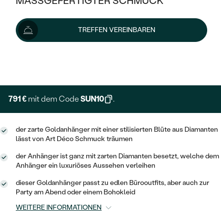
MASSGEFERTIGTER SCHMUCK
879 €
SILBER
MIT MEHREREN DIAMANTEN
NACH STYL
GOLD
AUSVERKAUF
AUSVERKAUF
Wir liefern den Schmuck innerhalb von 3 - 4 Wochen.
TREFFEN VEREINBAREN
PLATIN
KLASSISCH
HALO
Lieferoptionen
SILBER
WENN SCHMUCK HILFT
NACH MATERIAL
MINIMALISTISCHE
DREI STEINE
PLATIN
+ 176 €
NACH STYL
EXPRESSHERSTELLUNG
GOLD
NACH TYP
MEMOIRE
OHRSTECKER
VINTAGE
OHRRINGE
SILBER
NACH STYL
791 €
mit dem Code
SUN10
.
V-FORM
CREOLEN
IM SET
SOLITÄR
RINGE
PLATIN
VINTAGE
der zarte Goldanhänger mit einer stilisierten Blüte aus Diamanten
MINIMALISTISCHE
AUSSERGEWÖHNLICH
lässt von Art Déco Schmuck träumen
ZUR GEBURT EINES KINDES
ANHÄNGER / KETTEN
AUSSERGEWÖHNLICHE
NACH STYL
OHRHÄNGER
der Anhänger ist ganz mit zarten Diamanten besetzt, welche dem
PERSONALISIERT
ARMBÄNDER
GESTALTE EINEN RING
Anhänger ein luxuriöses Aussehen verleihen
MEMOIRE
GEHÄMMERTE
SOLITÄR
dieser Goldanhänger passt zu edlen Bürooutfits, aber auch zur
WÄHLE EINEN RING
MIT STERNZEICHEN
SCHMUCKSET
Party am Abend oder einem Bohokleid
MINIMALISTISCHE
VON HAND GRAVIERTE
HERZ
WEITERE INFORMATIONEN
DIAMANTEN ZUM EINFASSEN
MINIMALISTISCH
HERRENSCHMUCK