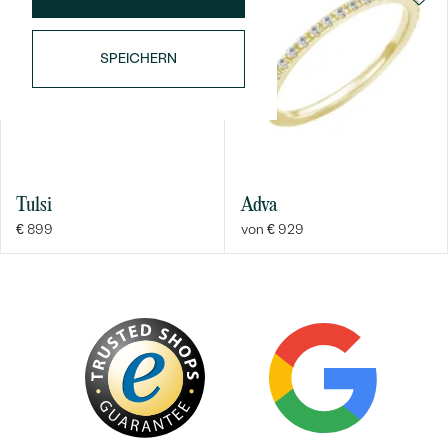
SPEICHERN
Bestseller
Tulsi
Adva
€ 899
von € 929
ANSEHEN