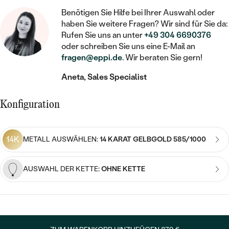
STATEMENT
MIT FÜLLUNG
KINDER
LAB GROWN DIAMANTEN ZUM
Benötigen Sie Hilfe bei Ihrer Auswahl oder
MEDAILLON
SCHMUCK FÜR KINDER
haben Sie weitere Fragen? Wir sind für Sie da:
SIEGELRINGE
EINFASSEN
IM SET
PIERCINGS
Rufen Sie uns an unter
+49 304 6690376
KETTEN
BROSCHEN
oder schreiben Sie uns eine E-Mail an
PERSONALISIERT
FARBIGE DIAMANTEN ZUM EINFASSEN
fragen@eppi.de
. Wir beraten Sie gern!
NACH PREIS
HERZKETTEN
SCHMUCKZUBEHÖR
NACH STEIN
Aneta, Sales Specialist
GÜNSTIG
NACH EDELSTEIN
NACH EDELSTEIN
MIT DIAMANT
MIT TIEREN
NACH MATERIAL
MIT DIAMANT
Konfiguration
MIT DIAMANT
LUXURIÖSE
MIT EDELSTEIN
GOLD
NACH EDELSTEIN
MIT EDELSTEIN
MIT LAB GROWN DIAMANT
PERLENOHRRINGE
14K
METALL AUSWÄHLEN:
14 KARAT GELBGOLD 585/1000
MIT DIAMANT
SILBER
PERLENRINGE
MIT MOISSANIT
MIT EDELSTEIN
PLATIN
NACH PREIS
AUSWAHL DER KETTE:
OHNE KETTE
MIT FARBIGEN DIAMANTEN
NACH PREIS
PREISWERTE
PERLENKETTEN
NACH STEIN
MIT SCHWARZEN DIAMANTEN
PREISWERTE
LUXURIÖSE
DIAMANTSCHMUCK
NACH PREIS