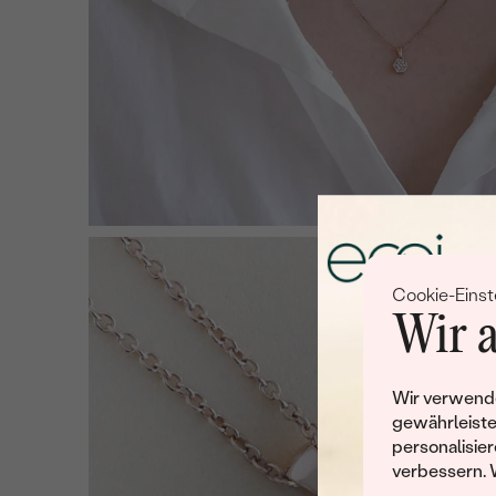
Cookie-Einst
Wir a
Wir verwende
gewährleiste
personalisier
verbessern. 