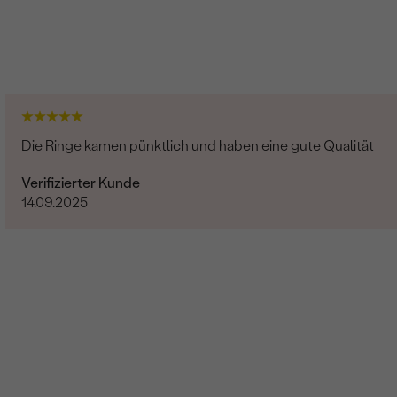
0.02 ct
0.9 mm (0.0025ct)
Rund
SI3
G-H
Die Ringe kamen pünktlich und haben eine gute Qualität
Im Labor hergestellt
Verifizierter Kunde
14.09.2025