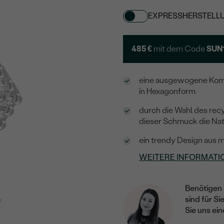
EXPRESSHERSTELL
485 €
mit dem Code
SUN
eine ausgewogene Komb
in Hexagonform
durch die Wahl des rec
dieser Schmuck die Na
ein trendy Design aus 
WEITERE INFORMATI
Benötigen 
sind für Si
Sie uns ein