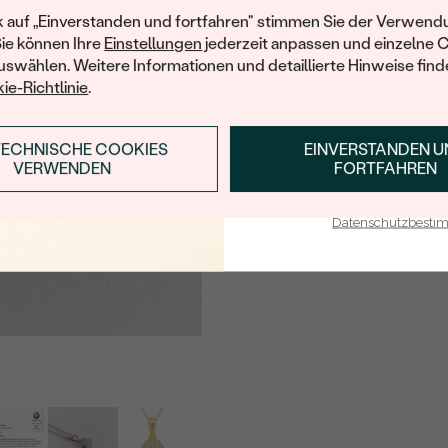
FORM:
Ihren ersten Ein
k auf „Einverstanden und fortfahren" stimmen Sie der Verwendu
Sie können Ihre
Einstellungen
jederzeit anpassen und einzelne 
REINHEIT:
swählen. Weitere Informationen und detaillierte Hinweise finde
FARBE:
ie-Richtlinie
.
HERKUNFT:
TECHNISCHE COOKIES
EINVERSTANDEN 
ANMELDEN & RABAT
Nebensteine
VERWENDEN
FORTFAHREN
E-Mail-Adresse je bei uns i
TYP:
Datenschutzbest
ANZAHL:
KARATGEWICHT:
ABMESSUNGEN:
FORM:
REINHEIT:
FARBE:
HERKUNFT: