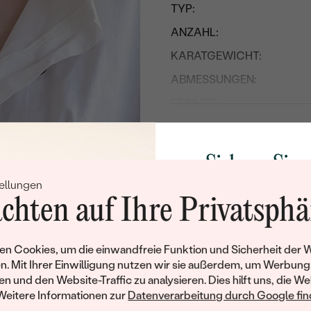
TYP:
ANZAHL:
KARATGEWICHT:
ABMESSUNGEN:
REINHEIT:
FARBE:
FORM:
Sichern Sie 
HERKUNFT:
ellungen
Rabatt auf Ih
chten auf Ihre Privatsphä
Nebensteine
Schmucks
TYP:
Werden Sie Teil unse
n Cookies, um die einwandfreie Funktion und Sicherheit der 
ANZAHL:
und entdecken Sie die W
n. Mit Ihrer Einwilligung nutzen wir sie außerdem, um Werbung
gefertigten Schmucks
KARATGEWICHT:
en und den Website-Traffic zu analysieren. Dies hilft uns, die We
Willkommensgeschen
Weitere Informationen zur
Datenverarbeitung durch Google find
ABMESSUNGEN:
Ihnen umgehend einen 