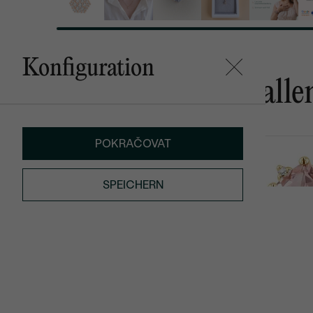
Konfiguration
Das könnte Ihnen gefalle
POKRAČOVAT
Arleth
Ethany
von € 869
von € 1 349
SPEICHERN