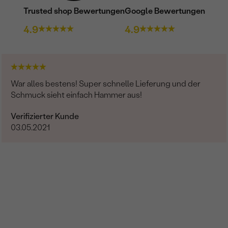
KARATGEWICHT:
Trusted shop Bewertungen
Google Bewertungen
ABMESSUNGEN:
4.9
4.9
FORM:
REINHEIT:
FARBE:
War alles bestens! Super schnelle Lieferung und der
HERKUNFT:
Schmuck sieht einfach Hammer aus!
Verifizierter Kunde
03.05.2021