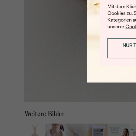
Mit dem Klic
Cookies zu. 
Kategorien au
unserer
Cook
NUR 
Weitere Bilder