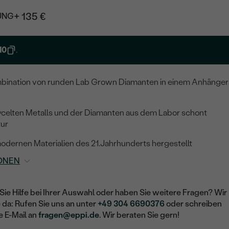
+ 135 €
UNG
10
.
ination von runden Lab Grown Diamanten in einem Anhänger
ycelten Metalls und der Diamanten aus dem Labor schont
tur
modernen Materialien des 21.Jahrhunderts hergestellt
ONEN
Sie Hilfe bei Ihrer Auswahl oder haben Sie weitere Fragen? Wir
e da: Rufen Sie uns an unter
+49 304 6690376
oder schreiben
e E-Mail an
fragen@eppi.de
. Wir beraten Sie gern!