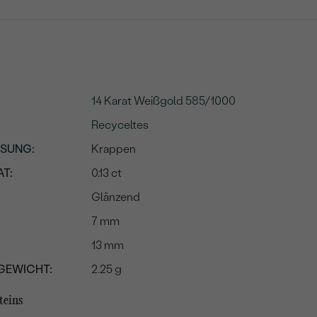
14 Karat Weißgold 585/1000
Recyceltes
SSUNG
:
Krappen
T:
0.13 ct
Glänzend
7 mm
13 mm
GEWICHT:
2.25 g
teins