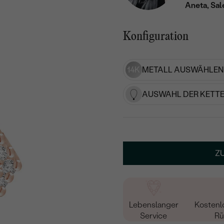
Aneta, Sal
Konfiguration
14K
METALL AUSWÄHLEN
AUSWAHL DER KETTE
Z
Lebenslanger
Kostenl
Service
Rü