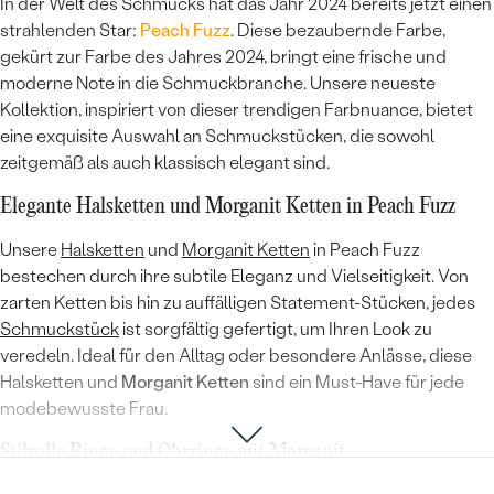
In der Welt des Schmucks hat das Jahr 2024 bereits jetzt einen
strahlenden Star:
Peach Fuzz
. Diese bezaubernde Farbe,
gekürt zur Farbe des Jahres 2024, bringt eine frische und
moderne Note in die Schmuckbranche. Unsere neueste
Kollektion, inspiriert von dieser trendigen Farbnuance, bietet
eine exquisite Auswahl an Schmuckstücken, die sowohl
zeitgemäß als auch klassisch elegant sind.
Elegante Halsketten und
Morganit Ketten
in Peach Fuzz
Unsere
Halsketten
und
Morganit Ketten
in Peach Fuzz
bestechen durch ihre subtile Eleganz und Vielseitigkeit. Von
zarten Ketten bis hin zu auffälligen Statement-Stücken, jedes
Schmuckstück
ist sorgfältig gefertigt, um Ihren Look zu
veredeln. Ideal für den Alltag oder besondere Anlässe, diese
Halsketten und
Morganit Ketten
sind ein Must-Have für jede
modebewusste Frau.
Stilvolle Ringe und Ohrringe mit Morganit