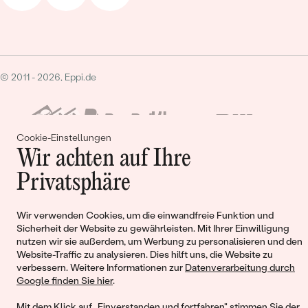
Handwerkskunst.
Hochwertige Materialien und Handwerkskunst
Jedes Stück unserer Peach Fuzz-Kollektion wird aus
© 2011 - 2026, Eppi.de
recycelten Materialien
gefertigt, von unseren Goldschmieden.
Wir verpflichten uns, Ihnen Schmuck zu bieten, der nicht nur
schön aussieht, sondern auch langlebig und ethisch ist.
Cookie-Einstellungen
Entdecken Sie die vollständige Kollektion, und erleben Sie die
Wir achten auf Ihre
Schönheit und Eleganz von Schmuck in der Farbe des Jahres
Privatsphäre
2024, Peach Fuzz. Egal, ob Sie auf der Suche nach dem
Warenkorb
perfekten Geschenk sind oder sich selbst verwöhnen
möchten, unsere Kollektion bietet für jeden etwas.
Wir verwenden Cookies, um die einwandfreie Funktion und
Sicherheit der Website zu gewährleisten. Mit Ihrer Einwilligung
nutzen wir sie außerdem, um Werbung zu personalisieren und den
Website-Traffic zu analysieren. Dies hilft uns, die Website zu
verbessern. Weitere Informationen zur
Datenverarbeitung durch
Sie haben keinen Artikel im Warenkorb
Google finden Sie hier
.
Mit dem Klick auf „Einverstanden und fortfahren" stimmen Sie der