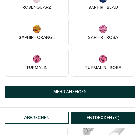
Meistverkaufte
ROSENQUARZ
SAPHIR - BLAU
NACH DER FORM
Meistverkaufte
Ohrrinnge
MASSGEFERTIGTER
Ringe
Personalisierte
SAPHIR - ORANGE
SAPHIR - ROSA
DIAMANTEN
Vergoldetes Silber - gelb,
ANSEHEN
Halsketten
Rosenquarz
Vergoldetes Silber - rosa,
Nellie
ANSEHEN
Morganit
€ 79
TURMALIN
TURMALIN - ROSA
Glosie
AUF LAGER
€ 219
Wave Kollektion
ANSEHEN
MEHR ANZEIGEN
ANSEHEN
ABBRECHEN
ENTDECKEN (81)