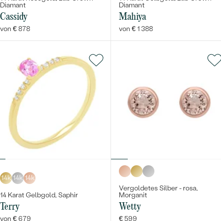
Diamant
Diamant
Cassidy
Mahiya
von € 878
von € 1 388
14k
14k
14k
Vergoldetes Silber - rosa,
14 Karat Gelbgold, Saphir
Morganit
Terry
Wetty
von € 679
€ 599