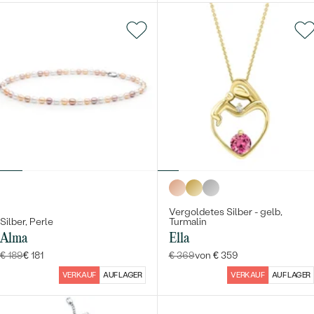
Vergoldetes Silber - gelb,
Silber, Perle
Turmalin
Alma
Ella
€ 189
€ 181
€ 369
von € 359
VERKAUF
AUF LAGER
VERKAUF
AUF LAGER