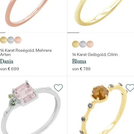
14k
14k
14k
14k
14k
14k
14 Karat Roségold, Mehrere
Arten
14 Karat Gelbgold, Citrin
Dania
Bluma
von € 699
von € 789