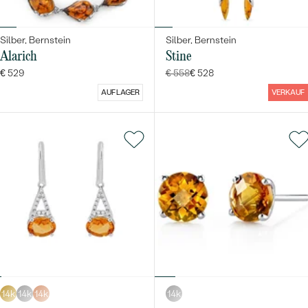
Silber, Bernstein
Silber, Bernstein
Alarich
Stine
€ 529
€ 558
€ 528
AUF LAGER
VERKAUF
14k
14k
14k
14k