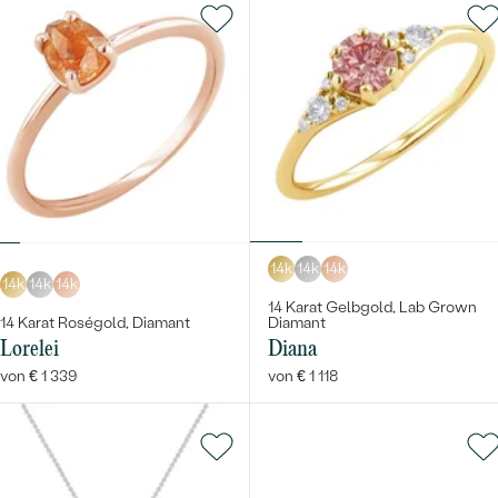
14k
14k
14k
14k
14k
14k
14 Karat Gelbgold, Lab Grown
14 Karat Roségold, Diamant
Diamant
Lorelei
Diana
von € 1 339
von € 1 118