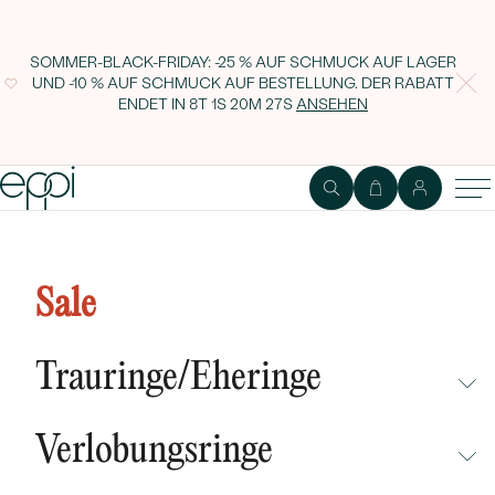
SOMMER-BLACK-FRIDAY: -25 % AUF SCHMUCK AUF LAGER
UND -10 % AUF SCHMUCK AUF BESTELLUNG. DER RABATT
ENDET IN
8T 1S 20M 26S
ANSEHEN
Sale
Trauringe/Eheringe
NICHT ÜBERSEHEN
Verlobungsringe
NEUHEITEN
NICHT ÜBERSEHEN