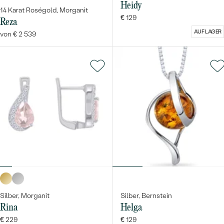
Heidy
14 Karat Roségold, Morganit
€ 129
Reza
AUF LAGER
von € 2 539
Silber, Morganit
Silber, Bernstein
Rina
Helga
€ 229
€ 129