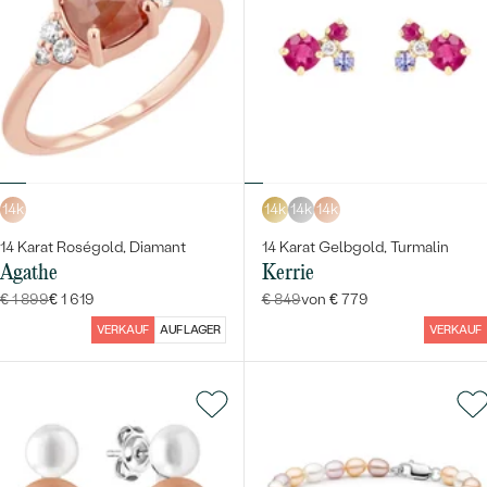
14k
14k
14k
14k
14 Karat Roségold, Diamant
14 Karat Gelbgold, Turmalin
Agathe
Kerrie
€ 1 899
€ 1 619
€ 849
von € 779
VERKAUF
AUF LAGER
VERKAUF