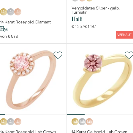
Vergoldetes Silber - gelb,
14k
14k
14k
Turmalin
Halli
14 Karat Roségold, Diamant
€ 1 257
€ 1 197
Hye
VERKAUF
von € 879
14k
14k
14k
14k
14k
14k
14 Karat Roségold, Lab Grown
14 Karat Gelbgold, Lab Grown