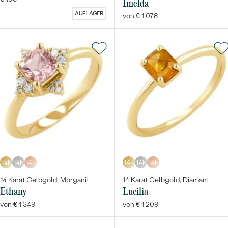
Imelda
AUF LAGER
von € 1 078
14k
14k
14k
14k
14k
14k
14 Karat Gelbgold, Morganit
14 Karat Gelbgold, Diamant
Ethany
Lucilia
von € 1 349
von € 1 209