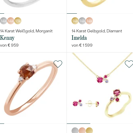
14k
14k
18k
14k
14k
14k
14 Karat Weißgold, Morganit
14 Karat Gelbgold, Diamant
Kenny
Imelda
von € 959
von € 1 599