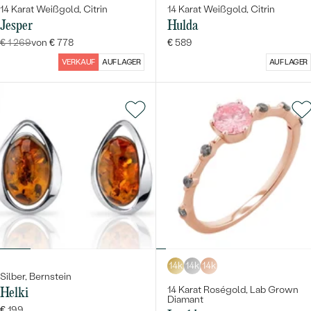
14 Karat Weißgold, Citrin
14 Karat Weißgold, Citrin
Jesper
Hulda
€ 1 269
von € 778
€ 589
VERKAUF
AUF LAGER
AUF LAGER
14k
14k
14k
Silber, Bernstein
14 Karat Roségold, Lab Grown
Helki
Diamant
€ 199