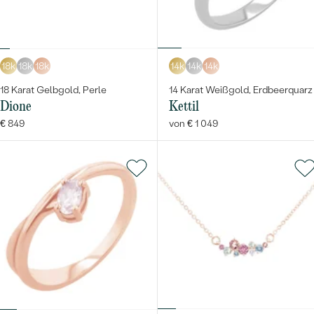
18k
18k
18k
14k
14k
14k
18 Karat Gelbgold, Perle
14 Karat Weißgold, Erdbeerquarz
Dione
Kettil
Bestseller
€ 849
von € 1 049
ANSEHEN