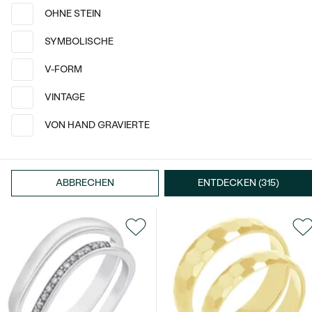
OHNE STEIN
SYMBOLISCHE
V-FORM
VINTAGE
Bestseller
VON HAND GRAVIERTE
14 Karat Roségold
14 Karat Weißgold
Elia
Pyar
ABBRECHEN
ENTDECKEN (315)
von € 1 892
von € 813
ANSEHEN