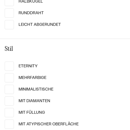
HALBKUGEL
Meistverkaufte
NACH DER FORM
Meistverkaufte
RUNDDRAHT
Ohrrinnge
MASSGEFERTIGTER
LEICHT ABGERUNDET
Ringe
Personalisierte
DIAMANTEN
ANSEHEN
Stil
Halsketten
ANSEHEN
ETERNITY
Wave Kollektion
MEHRFARBIGE
ANSEHEN
MINIMALISTISCHE
14 Karat Weißgold
14 Karat Weißgold
MIT DIAMANTEN
Heavana
Denton
ANSEHEN
von € 1 709
von € 1 314
MIT FÜLLUNG
MIT ATYPISCHER OBERFLÄCHE