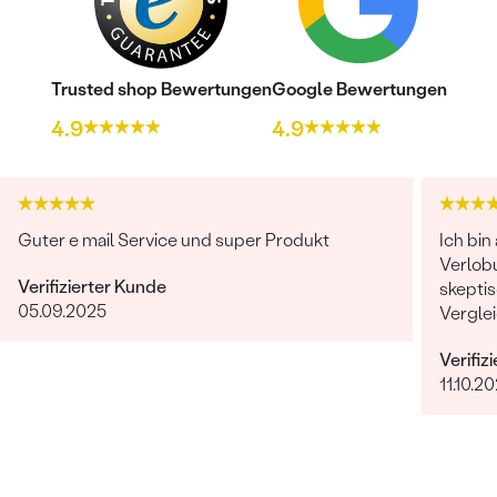
Trusted shop Bewertungen
Google Bewertungen
4.9
4.9
Guter e mail Service und super Produkt
Ich bin
Verlob
Verifizierter Kunde
skeptis
05.09.2025
Vergle
Auswahl
Verifiz
ich jed
11.10.2
mit de
erlebt
schnell
beantwo
wurde e