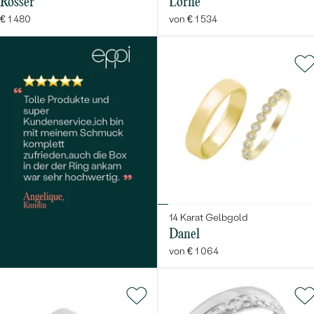
Rosser
Lorne
€ 1 480
von € 1 534
14 Karat Gelbgold
Danel
von € 1 064