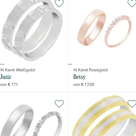
14 Karat Weißgold
14 Karat Roségold
Juziz
Betsy
von € 771
von € 1 236