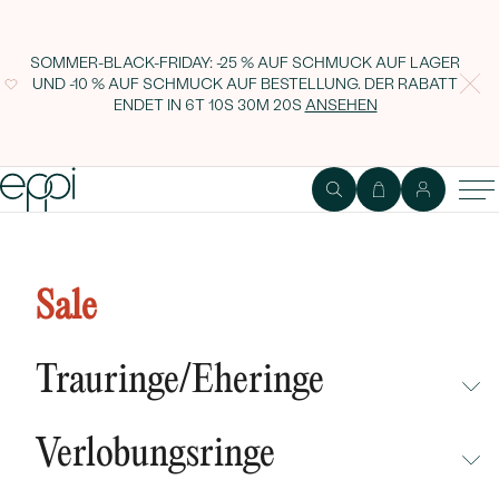
SOMMER-BLACK-FRIDAY: -25 % AUF SCHMUCK AUF LAGER
UND -10 % AUF SCHMUCK AUF BESTELLUNG. DER RABATT
ENDET IN
6T 10S 30M 19S
ANSEHEN
Sale
Trauringe/Eheringe
NICHT ÜBERSEHEN
Verlobungsringe
NEUHEITEN
NICHT ÜBERSEHEN