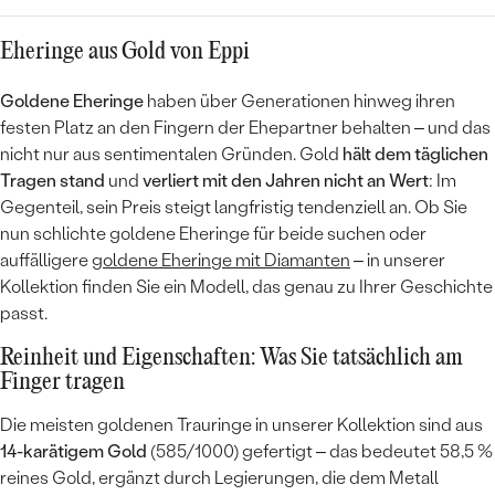
ausges
war ebe
Eheringe aus Gold von Eppi
es auc
über de
Goldene Eheringe
haben über Generationen hinweg ihren
Enderge
festen Platz an den Fingern der Ehepartner behalten – und das
aus als
nicht nur aus sentimentalen Gründen. Gold
hält dem täglichen
auch se
Tragen stand
und
verliert mit den Jahren nicht an Wert
: Im
Shop, 
weiter
Gegenteil, sein Preis steigt langfristig tendenziell an. Ob Sie
nun schlichte goldene Eheringe für beide suchen oder
auffälligere
goldene Eheringe mit Diamanten
– in unserer
Kollektion finden Sie ein Modell, das genau zu Ihrer Geschichte
passt.
Reinheit und Eigenschaften: Was Sie tatsächlich am
Finger tragen
Die meisten goldenen Trauringe in unserer Kollektion sind aus
14-karätigem Gold
(585/1000) gefertigt – das bedeutet 58,5 %
reines Gold, ergänzt durch Legierungen, die dem Metall