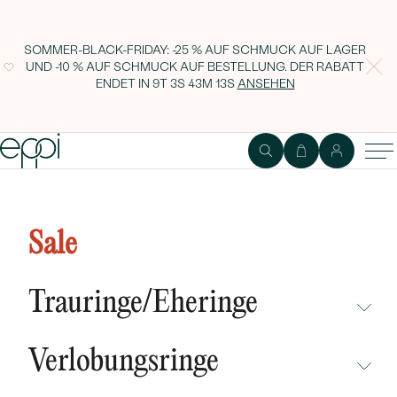
SOMMER-BLACK-FRIDAY: -25 % AUF SCHMUCK AUF LAGER
UND -10 % AUF SCHMUCK AUF BESTELLUNG. DER RABATT
ENDET IN
9T 3S 43M 13S
ANSEHEN
Unregelmäßige Eheringe aus
Champagnegold mit Diamanten
Sale
Parnell
Trauringe/Eheringe
NICHT ÜBERSEHEN
Verlobungsringe
NEUHEITEN
NICHT ÜBERSEHEN