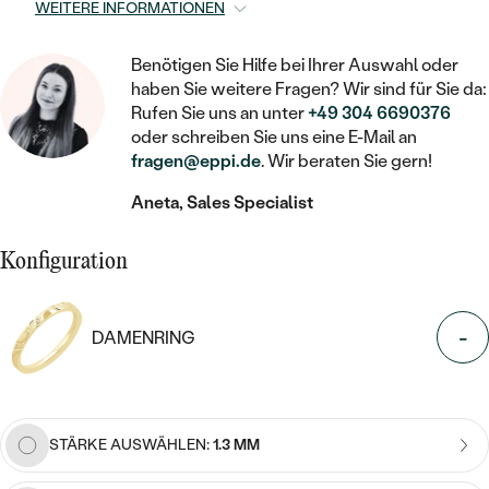
STATEMENT
MIT FÜLLUNG
WEITERE INFORMATIONEN
KINDER
LAB GROWN DIAMANTEN ZUM
MEDAILLON
SCHMUCK FÜR KINDER
SIEGELRINGE
EINFASSEN
IM SET
PIERCINGS
Benötigen Sie Hilfe bei Ihrer Auswahl oder
KETTEN
BROSCHEN
haben Sie weitere Fragen? Wir sind für Sie da:
PERSONALISIERT
FARBIGE DIAMANTEN ZUM EINFASSEN
Rufen Sie uns an unter
+49 304 6690376
NACH PREIS
HERZKETTEN
oder schreiben Sie uns eine E-Mail an
SCHMUCKZUBEHÖR
NACH STEIN
fragen@eppi.de
. Wir beraten Sie gern!
GÜNSTIG
NACH EDELSTEIN
NACH EDELSTEIN
MIT DIAMANT
MIT TIEREN
Aneta, Sales Specialist
NACH MATERIAL
MIT DIAMANT
MIT DIAMANT
LUXURIÖSE
MIT EDELSTEIN
GOLD
Konfiguration
NACH EDELSTEIN
MIT EDELSTEIN
MIT LAB GROWN DIAMANT
PERLENOHRRINGE
MIT DIAMANT
SILBER
PERLENRINGE
MIT MOISSANIT
-
DAMENRING
MIT EDELSTEIN
PLATIN
NACH PREIS
MIT FARBIGEN DIAMANTEN
NACH PREIS
PREISWERTE
PERLENKETTEN
NACH STEIN
MIT SCHWARZEN DIAMANTEN
PREISWERTE
STÄRKE AUSWÄHLEN:
1.3 MM
LUXURIÖSE
DIAMANTSCHMUCK
NACH PREIS