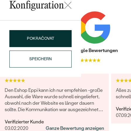
TYP:
Diamant
Konfiguration
ANZAHL:
7
KARATGEWICHT:
0.066 ct
ABMESSUNGEN:
4x1mm, 2x1.25mm, 1x1.5mm
REINHEIT:
SI1
POKRAČOVAT
FARBE:
G-H
Trusted shop Bewertungen
Google Bewertungen
FORM:
Rund
SCHLIFF:
Sehr gut
SPEICHERN
4.9
4.9
Den Eshop Eppi kann ich nur empfehlen -große
Alles z
Auswahl, die Ware wurde schnell eingeliefert,
schnell
obwohl nach der Website es länger dauern
Verifiz
sollte. Die Kommunikation war ausgezeichnet
07.09.
und das Juwel war wunderschön und
Verifizierter Kunde
hochqualität! Sehr sehr zufrieden.
03.02.2020
Ganze Bewertung anzeigen