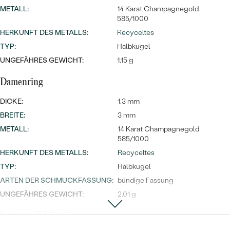
METALL
:
14 Karat Champagnegold
585/1000
HERKUNFT DES METALLS
:
Recyceltes
TYP
:
Halbkugel
UNGEFÄHRES GEWICHT:
1.15 g
Damenring
DICKE:
1.3 mm
BREITE
:
3 mm
METALL
:
14 Karat Champagnegold
585/1000
HERKUNFT DES METALLS
:
Recyceltes
TYP
:
Halbkugel
ARTEN DER SCHMUCKFASSUNG
:
bündige Fassung
UNGEFÄHRES GEWICHT:
2.01 g
besetzter Edelstein