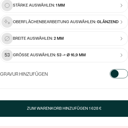
Meistverkaufte
NACH DER FARBE
STÄRKE AUSWÄHLEN:
1 MM
Meistverkaufte
Ohrrinnge
NACH DER FORM
OBERFLÄCHENBEARBEITUNG AUSWÄHLEN:
GLÄNZEND
Ringe
MASSGEFERTIGTER
Personalisierte
BREITE AUSWÄHLEN:
2 MM
ANSEHEN
DIAMANTEN
Halsketten
ANSEHEN
53
GRÖSSE AUSWÄHLEN:
53 -> Ø 16,9 MM
GRAVUR HINZUFÜGEN
ANSEHEN
Wave Kollektion
WÄHLEN SIE SCHRIFTART AUS
Geben Sie Initialen/Text ein
ANSEHEN
ZUM WARENKORB HINZUFÜGEN
1 628 €
15
/ 15 ZEICHEN