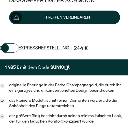
MASSGEFERTIGTER SCHMUCK
SILBER
MIT MEHREREN DIAMANTEN
NACH STYL
GOLD
AUSVERKAUF
1 628 €
AUSVERKAUF
Preis pro Paar
TREFFEN VEREINBAREN
PLATIN
KLASSISCH
HALO
SILBER
WENN SCHMUCK HILFT
Wir liefern den Schmuck innerhalb von 3 - 4 Wochen.
NACH MATERIAL
Lieferoptionen
MINIMALISTISCHE
DREI STEINE
PLATIN
NACH STYL
GOLD
NACH TYP
MEMOIRE
+ 244 €
EXPRESSHERSTELLUNG
OHRSTECKER
VINTAGE
OHRRINGE
SILBER
NACH STYL
V-FORM
CREOLEN
IM SET
1 465 €
mit dem Code
SUN10
.
SOLITÄR
RINGE
PLATIN
VINTAGE
MINIMALISTISCHE
AUSSERGEWÖHNLICH
ZUR GEBURT EINES KINDES
ANHÄNGER / KETTEN
originelle Eheringe in der Farbe Champagnegold, die durch ihr
AUSSERGEWÖHNLICHE
NACH STYL
OHRHÄNGER
einzigartiges und unkonventionelles Design beeindrucken
PERSONALISIERT
ARMBÄNDER
GESTALTE EINEN RING
MEMOIRE
das kleinere Modell ist mit feinen Diamanten verziert, die die
GEHÄMMERTE
SOLITÄR
Schönheit des Rings unterstreichen
WÄHLE EINEN RING
MIT STERNZEICHEN
SCHMUCKSET
MINIMALISTISCHE
VON HAND GRAVIERTE
der größere Ring besticht durch seinen minimalistischen Look,
HERZ
DIAMANTEN ZUM EINFASSEN
der für den täglichen Komfort konzipiert wurde
MINIMALISTISCH
HERRENSCHMUCK