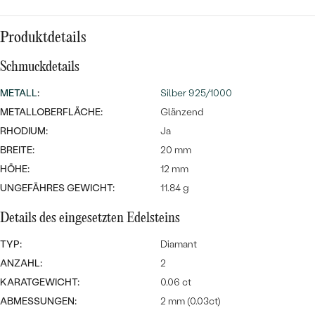
Meistverkaufte
NACH DER FARBE
Meistverkaufte
Ohrrinnge
Produktdetails
NACH DER FORM
Ringe
Schmuckdetails
MASSGEFERTIGTER
Personalisierte
METALL
:
Silber 925/1000
ANSEHEN
DIAMANTEN
Halsketten
METALLOBERFLÄCHE:
Glänzend
ANSEHEN
RHODIUM:
Ja
BREITE:
20 mm
HÖHE:
12 mm
ANSEHEN
UNGEFÄHRES GEWICHT:
11.84 g
Wave Kollektion
Details des eingesetzten Edelsteins
TYP:
Diamant
ANZAHL:
2
ANSEHEN
KARATGEWICHT:
0.06 ct
ABMESSUNGEN:
2 mm (0.03ct)