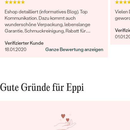
Eshop detailliert (informatives Blog). Top
Vielen 
Kommunikation. Dazu kommt auch
geword
wunderschöne Verpackung, lebenslange
Verifiz
Garantie, Schmuckreinigung, Rabatt für
01.01.2
nächstes Einkauf & kleines Geschenk. Schmuck
Verifizierter Kunde
selbst - professionelle Arbeit und einzigartige
18.01.2020
Ganze Bewertung anzeigen
Design.
Gute Gründe für Eppi