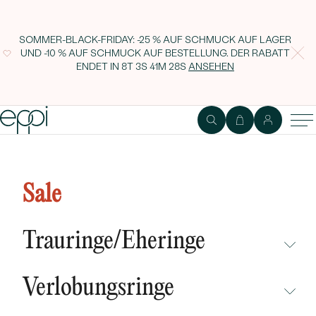
SOMMER-BLACK-FRIDAY: -25 % AUF SCHMUCK AUF LAGER
UND -10 % AUF SCHMUCK AUF BESTELLUNG. DER RABATT
ENDET IN
8T 3S 41M 27S
ANSEHEN
Silberne Manschettenknöpfe mit
Gravur und schwarzen Diamanten
Sale
Janvier
Trauringe/Eheringe
NICHT ÜBERSEHEN
Verlobungsringe
NEUHEITEN
NICHT ÜBERSEHEN