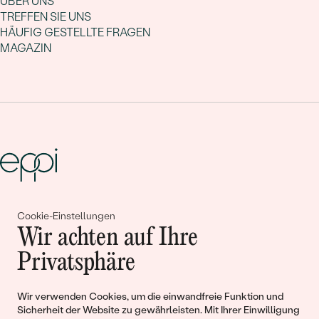
ÜBER UNS
TREFFEN SIE UNS
HÄUFIG GESTELLTE FRAGEN
MAGAZIN
Gemeinsam erschaffen wir
Cookie-Einstellungen
Wir achten auf Ihre
Geschichten von Schönheit und
Privatsphäre
Liebe
Wir verwenden Cookies, um die einwandfreie Funktion und
Begleiten Sie uns!
Sicherheit der Website zu gewährleisten. Mit Ihrer Einwilligung