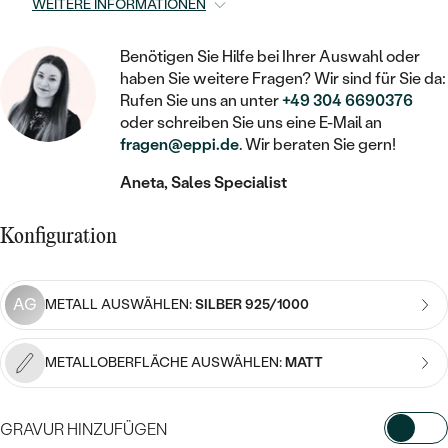
STATEMENT
MIT FÜLLUNG
WEITERE INFORMATIONEN
KINDER
LAB GROWN DIAMANTEN ZUM
MEDAILLON
SCHMUCK FÜR KINDER
SIEGELRINGE
EINFASSEN
IM SET
Benötigen Sie Hilfe bei Ihrer Auswahl oder
PIERCINGS
KETTEN
BROSCHEN
haben Sie weitere Fragen? Wir sind für Sie da:
PERSONALISIERT
FARBIGE DIAMANTEN ZUM EINFASSEN
Rufen Sie uns an unter
+49 304 6690376
NACH PREIS
oder schreiben Sie uns eine E-Mail an
HERZKETTEN
SCHMUCKZUBEHÖR
NACH STEIN
fragen@eppi.de
. Wir beraten Sie gern!
GÜNSTIG
NACH EDELSTEIN
NACH EDELSTEIN
MIT DIAMANT
MIT TIEREN
Aneta, Sales Specialist
NACH MATERIAL
MIT DIAMANT
MIT DIAMANT
LUXURIÖSE
MIT EDELSTEIN
GOLD
Konfiguration
NACH EDELSTEIN
MIT EDELSTEIN
MIT LAB GROWN DIAMANT
PERLENOHRRINGE
MIT DIAMANT
SILBER
PERLENRINGE
MIT MOISSANIT
AG
METALL AUSWÄHLEN:
SILBER 925/1000
MIT EDELSTEIN
PLATIN
NACH PREIS
MIT FARBIGEN DIAMANTEN
METALLOBERFLÄCHE AUSWÄHLEN:
MATT
NACH PREIS
PREISWERTE
PERLENKETTEN
NACH STEIN
MIT SCHWARZEN DIAMANTEN
PREISWERTE
LUXURIÖSE
GRAVUR HINZUFÜGEN
DIAMANTSCHMUCK
NACH PREIS