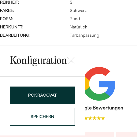
REINHEIT:
SI
FARBE:
Schwarz
FORM:
Rund
HERKUNFT:
Natürlich
BEARBEITUNG:
Farbanpassung
Bestseller
Konfiguration
ANSEHEN
POKRAČOVAT
Trusted shop Bewertungen
Google Bewertungen
SPEICHERN
4.9
4.9