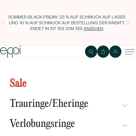
SOMMER-BLACK-FRIDAY: -25 % AUF SCHMUCK AUF LAGER
UND -10 % AUF SCHMUCK AUF BESTELLUNG. DER RABATT
ENDET IN
10T 10S 20M 34S
ANSEHEN
Silberne Hängeohrringe mit
weißen Perlen Imala
Sale
Trauringe/Eheringe
NICHT ÜBERSEHEN
Verlobungsringe
NEUHEITEN
NICHT ÜBERSEHEN