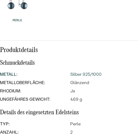
MIT SALT AND PEPPER DIAMANTEN
LUXURIÖSE
PREISWERTE
EDELSTEINSCHMUCK
Meistverkaufte
MIT EDELSTEIN
PERLE
LUXURIÖSE
SCHMUCK MIT LAB GROWN
Eheringe
DIAMANTEN
NACH MATERIAL
GOLD
PERLENSCHMUCK
Produktdetails
ANSCHAUEN
PLATIN
Schmuckdetails
NACH STYL
METALL
:
Silber 925/1000
SILBER
PERSONALISIERT
METALLOBERFLÄCHE:
Glänzend
RHODIUM:
Ja
SYMBOLISCH
UNGEFÄHRES GEWICHT:
4.69 g
MINIMALISTISCH
Details des eingesetzten Edelsteins
TYP:
Perle
NACH ANLASS
ANZAHL:
2