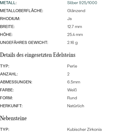
MIT SALT AND PEPPER DIAMANTEN
LUXURIÖSE
METALL
:
Silber 925/1000
PREISWERTE
EDELSTEINSCHMUCK
METALLOBERFLÄCHE:
Glänzend
Meistverkaufte
MIT EDELSTEIN
RHODIUM:
Ja
LUXURIÖSE
SCHMUCK MIT LAB GROWN
BREITE:
12.7 mm
Eheringe
DIAMANTEN
NACH MATERIAL
HÖHE:
25.4 mm
UNGEFÄHRES GEWICHT:
2.16 g
GOLD
PERLENSCHMUCK
Details des eingesetzten Edelsteins
ANSCHAUEN
PLATIN
TYP:
Perle
NACH STYL
SILBER
ANZAHL:
2
PERSONALISIERT
ABMESSUNGEN:
6.5mm
FARBE:
Weiß
SYMBOLISCH
FORM:
Rund
HERKUNFT:
Natürlich
MINIMALISTISCH
Nebensteine
NACH ANLASS
TYP:
Kubischer Zirkonia