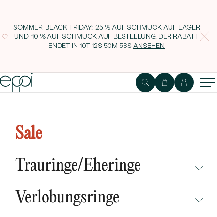
SOMMER-BLACK-FRIDAY: -25 % AUF SCHMUCK AUF LAGER
UND -10 % AUF SCHMUCK AUF BESTELLUNG. DER RABATT
ENDET IN
10T 12S 50M 55S
ANSEHEN
Silberne Hängeohrringe mit
Perlen Shamita
Sale
Trauringe/Eheringe
NICHT ÜBERSEHEN
Verlobungsringe
NEUHEITEN
NICHT ÜBERSEHEN