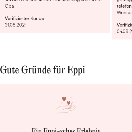
Opa
telefon
Wunsch
Verifizierter Kunde
erfolg
31.08.2021
Verifiz
Termin.
04.08.
verarbe
äußerst
weiter
Gute Gründe für Eppi
Ein Eppi-sches Erlebnis