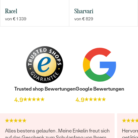
Racel
Sharvari
von € 1 339
von € 829
Bestseller
ANSEHEN
Trusted shop Bewertungen
Google Bewertungen
4.9
4.9
Alles bestens gelaufen . Meine Enkelin freut sich
Hervor
auf das Geschenk zum Schulanfang von Ihrem
getäti