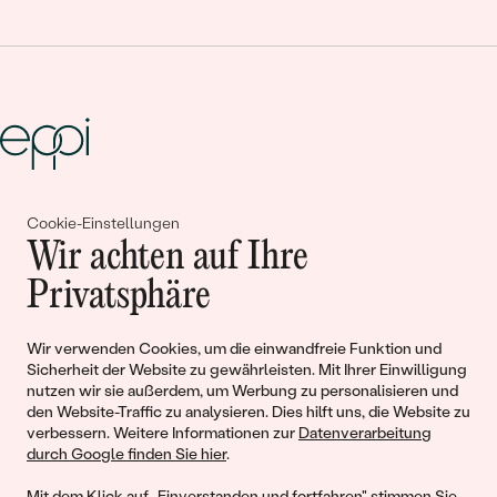
Gemeinsam erschaffen wir
Cookie-Einstellungen
Wir achten auf Ihre
Geschichten von Schönheit und
Privatsphäre
Liebe
Wir verwenden Cookies, um die einwandfreie Funktion und
Begleiten Sie uns!
Sicherheit der Website zu gewährleisten. Mit Ihrer Einwilligung
nutzen wir sie außerdem, um Werbung zu personalisieren und
den Website-Traffic zu analysieren. Dies hilft uns, die Website zu
verbessern. Weitere Informationen zur
Datenverarbeitung
durch Google finden Sie hier
.
Mit dem Klick auf „Einverstanden und fortfahren" stimmen Sie