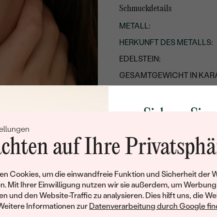
Schmuckdetails
METALL
:
HERKUNFT DES METALLS
:
EDELSTEIN:
GESAMTGEWICHT IN KARA
METALLOBERFLÄCHE:
RHODIUM:
Sichern Sie 
UNGEFÄHRES GEWICHT:
ellungen
Rabatt auf Ih
chten auf Ihre Privatsphä
Details des eingesetzten Edels
Schmucks
TYP:
Werden Sie Teil unse
n Cookies, um die einwandfreie Funktion und Sicherheit der 
ANZAHL:
und entdecken Sie die W
n. Mit Ihrer Einwilligung nutzen wir sie außerdem, um Werbung
gefertigten Schmucks
en und den Website-Traffic zu analysieren. Dies hilft uns, die We
KARATGEWICHT:
Willkommensgeschen
Weitere Informationen zur
Datenverarbeitung durch Google find
ABMESSUNGEN:
Ihnen umgehend einen 