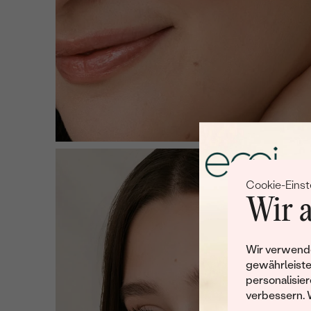
Cookie-Einst
Wir a
Wir verwende
gewährleiste
personalisier
verbessern. 