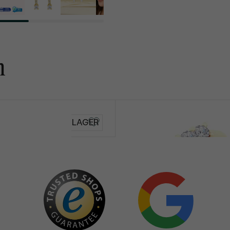
n
Aisha
AUF LAGER
von € 1 489