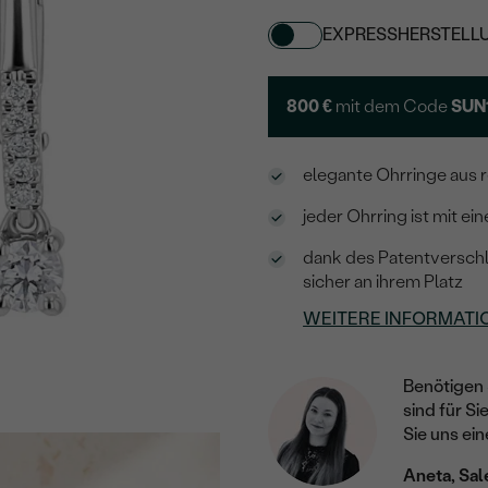
EXPRESSHERSTELL
800 €
mit dem Code
SUN
elegante Ohrringe aus 
jeder Ohrring ist mit e
dank des Patentverschl
sicher an ihrem Platz
WEITERE INFORMATI
Benötigen 
sind für Si
Sie uns ein
Aneta, Sal