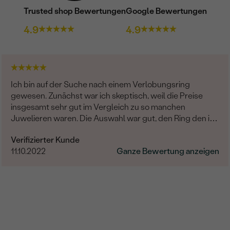
Trusted shop Bewertungen
Google Bewertungen
4.9
4.9
Ich bin auf der Suche nach einem Verlobungsring
gewesen. Zunächst war ich skeptisch, weil die Preise
insgesamt sehr gut im Vergleich zu so manchen
Juwelieren waren. Die Auswahl war gut, den Ring den ich
suchte, fand ich jedoch nicht. Daraufhin begann der
Verifizierter Kunde
Kontakt mit dem wohl besten Kundenservice, den ich je
11.10.2022
Ganze Bewertung anzeigen
erlebt habe (Frau Benesova). Fragen wurden schnell
sowohl telefonisch als auch per Mail beantwortet. Die
Beratung war super! Zuletzt wurde ein angepasster Ring
mit selbst ausgesuchtem Stein entworfen. Der
Transport war ebenfalls sehr schnell, zwischendurch
gab es auch immer wieder einen Zwischenstand über
den Produktionsfortschritt. Das Endergebnis sah dann