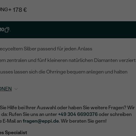
+ 178 €
UNG
10
.
recyceltem Silber passend für jeden Anlass
inem zentralen und fünf kleineren natürlichen Diamanten verziert
usses lassen sich die Ohrringe bequem anlegen und halten
ONEN
Sie Hilfe bei Ihrer Auswahl oder haben Sie weitere Fragen? Wir
e da: Rufen Sie uns an unter
+49 304 6690376
oder schreiben
e E-Mail an
fragen@eppi.de
. Wir beraten Sie gern!
es Specialist