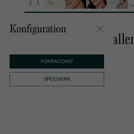
Konfiguration
Das könnte Ihnen gefalle
POKRAČOVAT
Sigurd
Trey
AUF LAGER
von € 1 109
€ 1 189
SPEICHERN