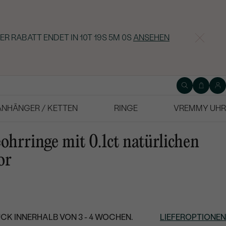
ER RABATT ENDET IN
10T 19S 4M 59S
ANSEHEN
ANHÄNGER / KETTEN
RINGE
VREMMY UHR
ohrringe mit 0.1ct natürlichen
or
CK INNERHALB VON 3 - 4 WOCHEN.
LIEFEROPTIONEN