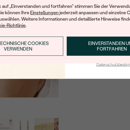
Ihren ersten Ein
k auf „Einverstanden und fortfahren" stimmen Sie der Verwendu
REINHEIT:
Sie können Ihre
Einstellungen
jederzeit anpassen und einzelne 
FARBE:
swählen. Weitere Informationen und detaillierte Hinweise finde
ie-Richtlinie
.
FORM:
HERKUNFT:
TECHNISCHE COOKIES
EINVERSTANDEN 
ANMELDEN & RABAT
VERWENDEN
FORTFAHREN
Nebensteine
E-Mail-Adresse je bei uns i
TYP:
Datenschutzbest
ANZAHL:
KARATGEWICHT:
ABMESSUNGEN:
FORM:
REINHEIT:
FARBE:
HERKUNFT: