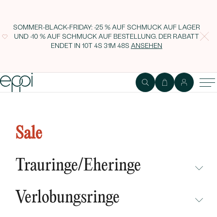
SOMMER-BLACK-FRIDAY: -25 % AUF SCHMUCK AUF LAGER
UND -10 % AUF SCHMUCK AUF BESTELLUNG. DER RABATT
ENDET IN
10T 4S 31M 47S
ANSEHEN
Runde Manschettenknöpfe aus
Silber mit Gravur Perrie
Sale
Trauringe/Eheringe
NICHT ÜBERSEHEN
Verlobungsringe
NEUHEITEN
NICHT ÜBERSEHEN