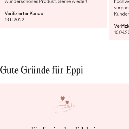
wunderschönes Produkt. Gerne wieder!
hochwer
verpack
Verifizierter Kunde
Kunden
19.11.2022
Kundens
Verifiz
sehr fr
10.04.2
entgeg
bleibt 
Bestseller
Gute Gründe für Eppi
ANSEHEN