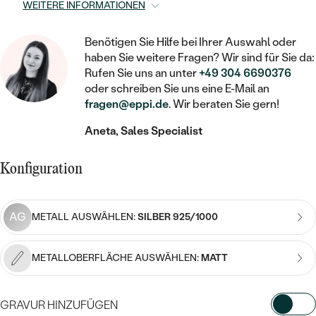
STATEMENT
MIT FÜLLUNG
WEITERE INFORMATIONEN
KINDER
LAB GROWN DIAMANTEN ZUM
MEDAILLON
SCHMUCK FÜR KINDER
SIEGELRINGE
EINFASSEN
IM SET
PIERCINGS
Benötigen Sie Hilfe bei Ihrer Auswahl oder
KETTEN
BROSCHEN
haben Sie weitere Fragen? Wir sind für Sie da:
PERSONALISIERT
FARBIGE DIAMANTEN ZUM EINFASSEN
Rufen Sie uns an unter
+49 304 6690376
NACH PREIS
HERZKETTEN
oder schreiben Sie uns eine E-Mail an
SCHMUCKZUBEHÖR
NACH STEIN
fragen@eppi.de
. Wir beraten Sie gern!
GÜNSTIG
NACH EDELSTEIN
NACH EDELSTEIN
MIT DIAMANT
MIT TIEREN
Aneta, Sales Specialist
NACH MATERIAL
MIT DIAMANT
MIT DIAMANT
LUXURIÖSE
MIT EDELSTEIN
GOLD
Konfiguration
NACH EDELSTEIN
MIT EDELSTEIN
MIT LAB GROWN DIAMANT
PERLENOHRRINGE
MIT DIAMANT
SILBER
PERLENRINGE
MIT MOISSANIT
AG
METALL AUSWÄHLEN:
SILBER 925/1000
MIT EDELSTEIN
PLATIN
NACH PREIS
MIT FARBIGEN DIAMANTEN
NACH PREIS
METALLOBERFLÄCHE AUSWÄHLEN:
MATT
PREISWERTE
PERLENKETTEN
NACH STEIN
MIT SCHWARZEN DIAMANTEN
PREISWERTE
LUXURIÖSE
GRAVUR HINZUFÜGEN
DIAMANTSCHMUCK
NACH PREIS