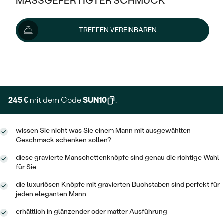
MASSGEFERTIGTER SCHMUCK
272 €
SILBER
MIT MEHREREN DIAMANTEN
NACH STYL
GOLD
AUSVERKAUF
AUSVERKAUF
Wir liefern den Schmuck innerhalb von 3 - 4 Wochen.
TREFFEN VEREINBAREN
PLATIN
KLASSISCH
HALO
Lieferoptionen
SILBER
WENN SCHMUCK HILFT
NACH MATERIAL
MINIMALISTISCHE
DREI STEINE
PLATIN
+ 68 €
NACH STYL
EXPRESSHERSTELLUNG
GOLD
NACH TYP
MEMOIRE
OHRSTECKER
VINTAGE
OHRRINGE
SILBER
NACH STYL
245 €
mit dem Code
SUN10
.
V-FORM
CREOLEN
IM SET
SOLITÄR
RINGE
PLATIN
VINTAGE
wissen Sie nicht was Sie einem Mann mit ausgewählten
MINIMALISTISCHE
AUSSERGEWÖHNLICH
Geschmack schenken sollen?
ZUR GEBURT EINES KINDES
ANHÄNGER / KETTEN
AUSSERGEWÖHNLICHE
NACH STYL
OHRHÄNGER
diese gravierte Manschettenknöpfe sind genau die richtige Wahl
PERSONALISIERT
ARMBÄNDER
GESTALTE EINEN RING
für Sie
MEMOIRE
GEHÄMMERTE
SOLITÄR
die luxuriösen Knöpfe mit gravierten Buchstaben sind perfekt für
WÄHLE EINEN RING
MIT STERNZEICHEN
SCHMUCKSET
jeden eleganten Mann
MINIMALISTISCHE
VON HAND GRAVIERTE
HERZ
DIAMANTEN ZUM EINFASSEN
erhältlich in glänzender oder matter Ausführung
MINIMALISTISCH
HERRENSCHMUCK