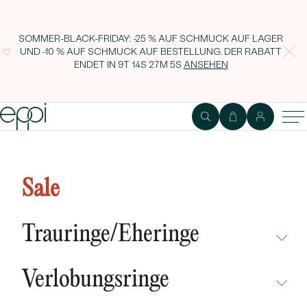
SOMMER-BLACK-FRIDAY: -25 % AUF SCHMUCK AUF LAGER
UND -10 % AUF SCHMUCK AUF BESTELLUNG. DER RABATT
ENDET IN
9T 14S 27M 4S
ANSEHEN
Ring mit Salt and Pepper
Diamanten Shimmel
Sale
Trauringe/Eheringe
NICHT ÜBERSEHEN
Verlobungsringe
NEUHEITEN
NICHT ÜBERSEHEN