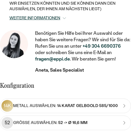
STATEMENT
MIT FÜLLUNG
KINDER
WIR EINSETZEN KÖNNTEN UND SIE KÖNNEN DANN DEN
LAB GROWN DIAMANTEN ZUM
MEDAILLON
SCHMUCK FÜR KINDER
AUSWÄHLEN, DER IHNEN AM NÄCHSTEN LIEGT)
SIEGELRINGE
EINFASSEN
IM SET
PIERCINGS
WEITERE INFORMATIONEN
KETTEN
BROSCHEN
PERSONALISIERT
FARBIGE DIAMANTEN ZUM EINFASSEN
Benötigen Sie Hilfe bei Ihrer Auswahl oder
NACH PREIS
HERZKETTEN
SCHMUCKZUBEHÖR
NACH STEIN
haben Sie weitere Fragen? Wir sind für Sie da:
Rufen Sie uns an unter
+49 304 6690376
GÜNSTIG
NACH EDELSTEIN
NACH EDELSTEIN
MIT DIAMANT
MIT TIEREN
oder schreiben Sie uns eine E-Mail an
NACH MATERIAL
fragen@eppi.de
. Wir beraten Sie gern!
MIT DIAMANT
MIT DIAMANT
LUXURIÖSE
MIT EDELSTEIN
GOLD
Aneta, Sales Specialist
NACH EDELSTEIN
MIT EDELSTEIN
MIT LAB GROWN DIAMANT
PERLENOHRRINGE
MIT DIAMANT
SILBER
Konfiguration
PERLENRINGE
MIT MOISSANIT
MIT EDELSTEIN
PLATIN
NACH PREIS
MIT FARBIGEN DIAMANTEN
14K
METALL AUSWÄHLEN:
14 KARAT GELBGOLD 585/1000
NACH PREIS
PREISWERTE
PERLENKETTEN
NACH STEIN
MIT SCHWARZEN DIAMANTEN
PREISWERTE
LUXURIÖSE
52
GRÖSSE AUSWÄHLEN:
52 -> Ø 16,6 MM
DIAMANTSCHMUCK
NACH PREIS