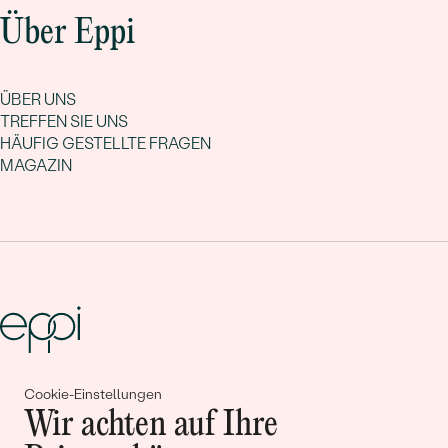
Über Eppi
ÜBER UNS
TREFFEN SIE UNS
HÄUFIG GESTELLTE FRAGEN
MAGAZIN
Cookie-Einstellungen
Gemeinsam erschaffen wir
Wir achten auf Ihre
Geschichten von Schönheit und