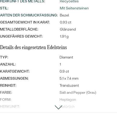
Meistverkaufte
HERKUNFT DES METALLS
:
Recyceltes
NACH DER FARBE
Meistverkaufte
STIL
:
Mit Seitensteinen
Ohrrinnge
ARTEN DER SCHMUCKFASSUNG
NACH DER FORM
:
Bezel
Ringe
GESAMTGEWICHT IN KARAT:
0.93 ct
MASSGEFERTIGTER
Personalisierte
METALLOBERFLÄCHE:
Glänzend
UNGEFÄHRES GEWICHT:
1.91 g
ANSEHEN
DIAMANTEN
Halsketten
Details des eingesetzten Edelsteins
ANSEHEN
TYP:
Diamant
ANZAHL:
1
ANSEHEN
Wave Kollektion
KARATGEWICHT:
0.9 ct
ABMESSUNGEN:
5.1 x 7.4 mm
REINHEIT:
Transluzent
FARBE:
Salt and Pepper (Grau)
ANSEHEN
FORM:
Heptagon
HERKUNFT:
Natürlich