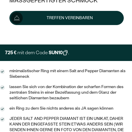
MASSGEFERTIGTER SCHMUCK
806 €
SILBER
MIT MEHREREN DIAMANTEN
NACH STYL
GOLD
AUSVERKAUF
AUSVERKAUF
Lieferoptionen
TREFFEN VEREINBAREN
PLATIN
KLASSISCH
HALO
SILBER
WENN SCHMUCK HILFT
NACH MATERIAL
+ 161 €
EXPRESSHERSTELLUNG
MINIMALISTISCHE
DREI STEINE
PLATIN
NACH STYL
GOLD
NACH TYP
MEMOIRE
OHRSTECKER
VINTAGE
725 €
mit dem Code
SUN10
.
OHRRINGE
SILBER
NACH STYL
V-FORM
CREOLEN
IM SET
SOLITÄR
RINGE
minimalistischer Ring mit einem Salt and Pepper Diamanten als
PLATIN
Siebeneck
VINTAGE
MINIMALISTISCHE
AUSSERGEWÖHNLICH
ZUR GEBURT EINES KINDES
ANHÄNGER / KETTEN
lassen Sie sich von der Kombination der scharfen Formen des
AUSSERGEWÖHNLICHE
NACH STYL
zentralen Steins in einer Bezelfassung und dem Glanz der
OHRHÄNGER
PERSONALISIERT
seitlichen Diamanten bezaubern
ARMBÄNDER
GESTALTE EINEN RING
MEMOIRE
GEHÄMMERTE
SOLITÄR
ein Ring zu dem Sie nichts anderes als JA sagen können
WÄHLE EINEN RING
MIT STERNZEICHEN
SCHMUCKSET
MINIMALISTISCHE
JEDER SALT AND PEPPER DIAMANT IST EIN UNIKAT, DAHER
VON HAND GRAVIERTE
HERZ
KANN DER EINGEFASSTE STEIN ETWAS ANDERS SEIN (WIR
DIAMANTEN ZUM EINFASSEN
MINIMALISTISCH
HERRENSCHMUCK
SENDEN IHNEN GERNE EIN FOTO VON DEN DIAMANTEN, DIE