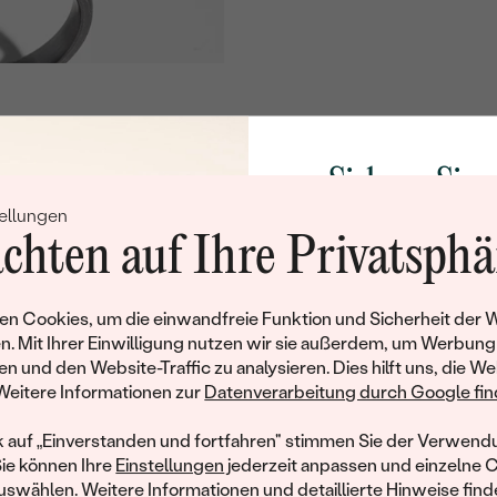
Sichern Sie 
ellungen
Rabatt auf Ih
chten auf Ihre Privatsphä
Schmucks
Werden Sie Teil unse
n Cookies, um die einwandfreie Funktion und Sicherheit der 
und entdecken Sie die W
n. Mit Ihrer Einwilligung nutzen wir sie außerdem, um Werbung
gefertigten Schmucks
en und den Website-Traffic zu analysieren. Dies hilft uns, die We
hat dieses Schmuckstück bereits seinen Besitzer 
Willkommensgeschen
Weitere Informationen zur
Datenverarbeitung durch Google find
Ihnen umgehend einen 
ähnliche Produkte, die auf Sie warten. Wenn Sie über die Verfü
Ihren ersten Ein
informiert werden möchten, hinterlassen Sie uns bitte Ihre E-Mail
k auf „Einverstanden und fortfahren" stimmen Sie der Verwendu
Sie können Ihre
Einstellungen
jederzeit anpassen und einzelne 
swählen. Weitere Informationen und detaillierte Hinweise finde