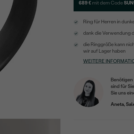
689 €
mit dem Code
SUN
Ring für Herren in dunk
dank die Verwendung de
die Ringgröße kann nich
wir auf Lager haben
WEITERE INFORMATI
Benötigen 
sind für Si
Sie uns ein
Aneta, Sal