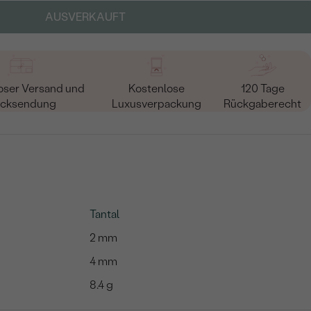
AUSVERKAUFT
oser Versand und
Kostenlose
120 Tage
cksendung
Luxusverpackung
Rückgaberecht
Tantal
2 mm
4 mm
8.4 g