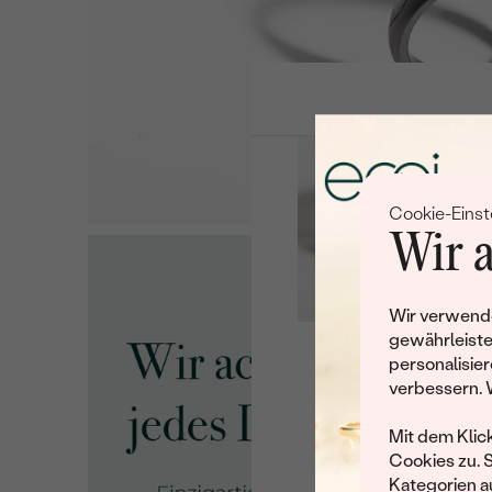
Cookie-Einst
Wir a
Wir verwende
gewährleiste
personalisier
Leider 
verbessern. 
Wir haben noch viele 
Mit dem Klic
Cookies zu. 
Kategorien au