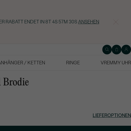
ER RABATT ENDET IN
8T 4S 57M 29S
ANSEHEN
ANHÄNGER / KETTEN
RINGE
VREMMY UHR
l Brodie
LIEFEROPTIONEN