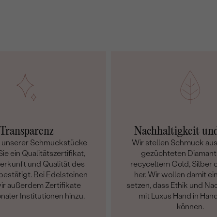
Transparenz
Nachhaltigkeit un
m unserer Schmuckstücke
Wir stellen Schmuck aus
ie ein Qualitätszertifikat,
gezüchteten Diamant
Herkunft und Qualität des
recyceltem Gold, Silber o
bestätigt. Bei Edelsteinen
her. Wir wollen damit ei
ir außerdem Zertifikate
setzen, dass Ethik und Nac
onaler Institutionen hinzu.
mit Luxus Hand in Han
können.