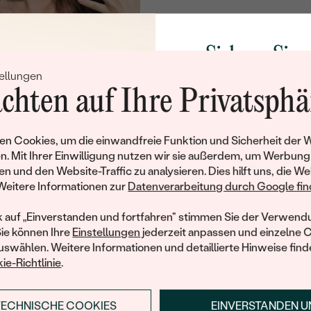
Sichern Sie 
ellungen
Rabatt auf Ih
chten auf Ihre Privatsphä
Schmucks
Werden Sie Teil unse
n Cookies, um die einwandfreie Funktion und Sicherheit der 
und entdecken Sie die W
n. Mit Ihrer Einwilligung nutzen wir sie außerdem, um Werbung
gefertigten Schmucks
en und den Website-Traffic zu analysieren. Dies hilft uns, die We
Willkommensgeschen
Weitere Informationen zur
Datenverarbeitung durch Google find
Ihnen umgehend einen 
Ihren ersten Ein
k auf „Einverstanden und fortfahren" stimmen Sie der Verwendu
Sie können Ihre
Einstellungen
jederzeit anpassen und einzelne 
swählen. Weitere Informationen und detaillierte Hinweise finde
ie-Richtlinie
.
TECHNISCHE COOKIES
EINVERSTANDEN 
ANMELDEN & RABAT