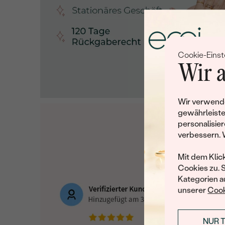
Cookie-Einst
Wir a
Wir verwende
gewährleiste
personalisier
verbessern. 
Mit dem Klic
Cookies zu. 
Kategorien au
unserer
Cook
NUR 