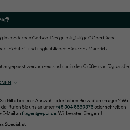
25
.
ng im modernen Carbon-Design mit „faltiger“ Oberfläche
ner Leichtheit und unglaublichen Härte des Materials
t angepasst werden - es sind nur in den Größen verfügbar, die
ONEN
Sie Hilfe bei Ihrer Auswahl oder haben Sie weitere Fragen? Wir
e da: Rufen Sie uns an unter
+49 304 6690376
oder schreiben
e E-Mail an
fragen@eppi.de
. Wir beraten Sie gern!
es Specialist