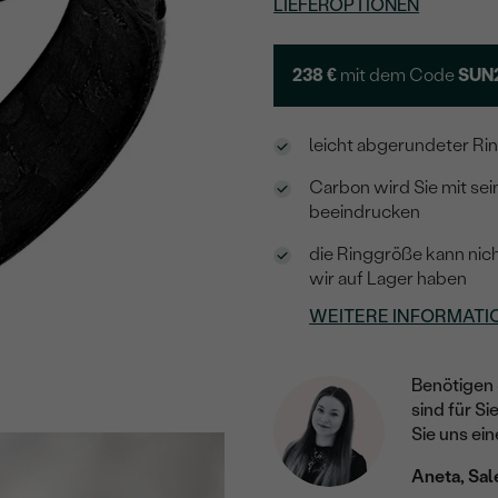
LIEFEROPTIONEN
238 €
mit dem Code
SUN
leicht abgerundeter Ri
Carbon wird Sie mit sei
beeindrucken
die Ringgröße kann nich
wir auf Lager haben
WEITERE INFORMATI
Benötigen 
sind für Si
Sie uns ein
Aneta, Sal