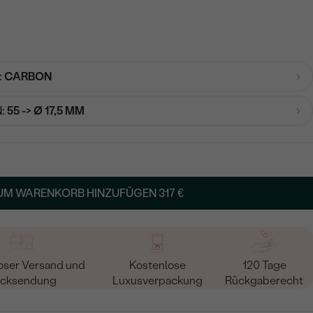
:
CARBON
:
55 -> Ø 17,5 MM
UM WARENKORB HINZUFÜGEN
317 €
oser Versand und
Kostenlose
120 Tage
cksendung
Luxusverpackung
Rückgaberecht