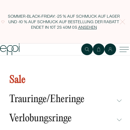
SOMMER-BLACK-FRIDAY: -25 % AUF SCHMUCK AUF LAGER
UND -10 % AUF SCHMUCK AUF BESTELLUNG. DER RABATT
ENDET IN
10T 2S 40M 0S
ANSEHEN
Massive Ankerkette in 50 cm aus
585er Gold
Sale
Trauringe/Eheringe
NICHT ÜBERSEHEN
Verlobungsringe
NEUHEITEN
NICHT ÜBERSEHEN