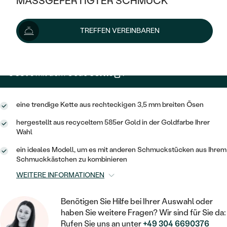
MASSGEFERTIGTER SCHMUCK
4 090 €
SILBER
MIT MEHREREN DIAMANTEN
NACH STYL
GOLD
AUSVERKAUF
AUSVERKAUF
Wir liefern den Schmuck innerhalb von 3 - 4 Wochen.
TREFFEN VEREINBAREN
PLATIN
KLASSISCH
HALO
Lieferoptionen
SILBER
WENN SCHMUCK HILFT
NACH MATERIAL
MINIMALISTISCHE
DREI STEINE
PLATIN
NACH STYL
3 681 €
mit dem Code
SUN10
.
GOLD
NACH TYP
MEMOIRE
OHRSTECKER
VINTAGE
OHRRINGE
SILBER
NACH STYL
eine trendige Kette aus rechteckigen 3,5 mm breiten Ösen
V-FORM
CREOLEN
IM SET
SOLITÄR
RINGE
hergestellt aus recyceltem 585er Gold in der Goldfarbe Ihrer
PLATIN
VINTAGE
Wahl
MINIMALISTISCHE
AUSSERGEWÖHNLICH
ZUR GEBURT EINES KINDES
ANHÄNGER / KETTEN
ein ideales Modell, um es mit anderen Schmuckstücken aus Ihrem
AUSSERGEWÖHNLICHE
NACH STYL
OHRHÄNGER
Schmuckkästchen zu kombinieren
PERSONALISIERT
ARMBÄNDER
GESTALTE EINEN RING
WEITERE INFORMATIONEN
MEMOIRE
GEHÄMMERTE
SOLITÄR
WÄHLE EINEN RING
MIT STERNZEICHEN
SCHMUCKSET
Benötigen Sie Hilfe bei Ihrer Auswahl oder
MINIMALISTISCHE
VON HAND GRAVIERTE
HERZ
haben Sie weitere Fragen? Wir sind für Sie da:
DIAMANTEN ZUM EINFASSEN
MINIMALISTISCH
HERRENSCHMUCK
Rufen Sie uns an unter
+49 304 6690376