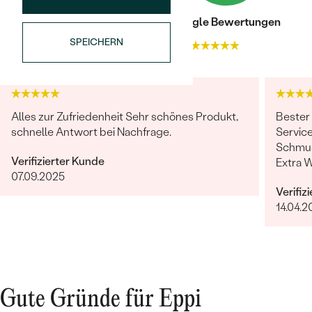
Meistverkaufte
NACH DER FARBE
Meistverkaufte
Trusted shop Bewertungen
Google Bewertungen
Ohrrinnge
NACH DER FORM
SPEICHERN
4.9
4.9
Ringe
MASSGEFERTIGTER
Personalisierte
ANSEHEN
DIAMANTEN
Halsketten
Alles zur Zufriedenheit Sehr schönes Produkt,
Bester
ANSEHEN
schnelle Antwort bei Nachfrage.
Service
Schmuc
Verifizierter Kunde
Extra 
07.09.2025
erfüllt
ANSEHEN
Wave Kollektion
Verifiz
14.04.2
ANSEHEN
Gute Gründe für Eppi