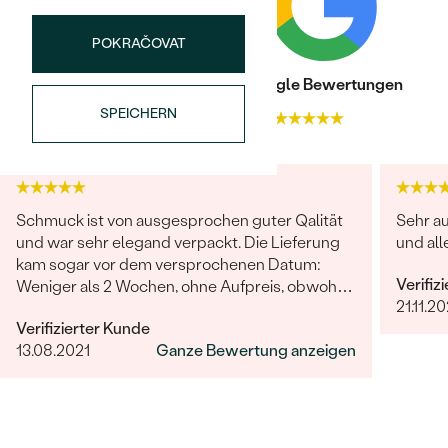
POKRAČOVAT
Trusted shop Bewertungen
Google Bewertungen
SPEICHERN
4.9
4.9
Bestseller
Schmuck ist von ausgesprochen guter Qalität
Sehr a
und war sehr elegand verpackt. Die Lieferung
und al
kam sogar vor dem versprochenen Datum:
ANSEHEN
Verifiz
Weniger als 2 Wochen, ohne Aufpreis, obwohl
21.11.2
2-4 Wochen angegeben waren. Bestellung und
Verifizierter Kunde
Lieferung wurde uns telefonisch vom
13.08.2021
Ganze Bewertung anzeigen
sympathischen Kundenservice bestätigt. Wir
werden in Zukunft wieder bestellen. Vielen
Dank!