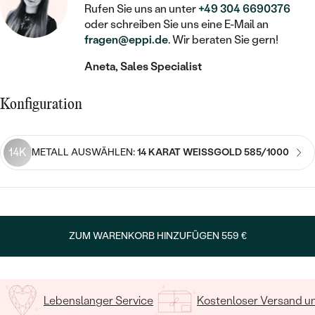
STATEMENT
MIT FÜLLUNG
KINDER
Rufen Sie uns an unter
+49 304 6690376
LAB GROWN DIAMANTEN ZUM
MEDAILLON
SCHMUCK FÜR KINDER
oder schreiben Sie uns eine E-Mail an
SIEGELRINGE
EINFASSEN
IM SET
fragen@eppi.de
. Wir beraten Sie gern!
PIERCINGS
KETTEN
BROSCHEN
Aneta, Sales Specialist
PERSONALISIERT
FARBIGE DIAMANTEN ZUM EINFASSEN
NACH PREIS
HERZKETTEN
SCHMUCKZUBEHÖR
NACH STEIN
Konfiguration
GÜNSTIG
NACH EDELSTEIN
NACH EDELSTEIN
MIT DIAMANT
MIT TIEREN
NACH MATERIAL
MIT DIAMANT
MIT DIAMANT
LUXURIÖSE
MIT EDELSTEIN
14K
METALL AUSWÄHLEN:
14 KARAT WEISSGOLD 585/1000
GOLD
NACH EDELSTEIN
MIT EDELSTEIN
MIT LAB GROWN DIAMANT
PERLENOHRRINGE
MIT DIAMANT
SILBER
PERLENRINGE
MIT MOISSANIT
MIT EDELSTEIN
PLATIN
NACH PREIS
ZUM WARENKORB HINZUFÜGEN
559 €
MIT FARBIGEN DIAMANTEN
NACH PREIS
PREISWERTE
PERLENKETTEN
NACH STEIN
MIT SCHWARZEN DIAMANTEN
PREISWERTE
LUXURIÖSE
Lebenslanger Service
Kostenloser Versand 
DIAMANTSCHMUCK
NACH PREIS