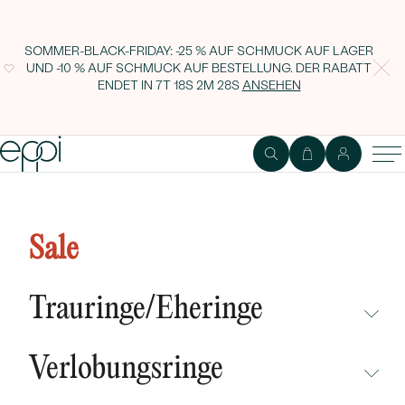
SOMMER-BLACK-FRIDAY: -25 % AUF SCHMUCK AUF LAGER
UND -10 % AUF SCHMUCK AUF BESTELLUNG. DER RABATT
ENDET IN
7T 18S 2M 28S
ANSEHEN
Goldohrringe mit Rubinen in
ovaler Form Qati
Sale
Trauringe/Eheringe
NICHT ÜBERSEHEN
Verlobungsringe
NEUHEITEN
NICHT ÜBERSEHEN