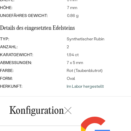
Meistverkaufte
NACH DER FARBE
HÖHE:
7 mm
Meistverkaufte
Ohrrinnge
UNGEFÄHRES GEWICHT:
0.86 g
NACH DER FORM
Ringe
Details des eingesetzten Edelsteins
MASSGEFERTIGTER
Personalisierte
TYP:
Synthetischer Rubin
ANSEHEN
DIAMANTEN
Halsketten
ANZAHL:
2
ANSEHEN
KARATGEWICHT:
1.94 ct
ABMESSUNGEN:
7 x 5 mm
FARBE:
Rot (Taubenblutrot)
ANSEHEN
FORM:
Oval
Wave Kollektion
HERKUNFT:
Im Labor hergestellt
Konfiguration
ANSEHEN