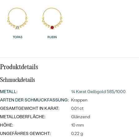
MIT SALT AND PEPPER DIAMANTEN
LUXURIÖSE
PREISWERTE
EDELSTEINSCHMUCK
Meistverkaufte
MIT EDELSTEIN
LUXURIÖSE
SCHMUCK MIT LAB GROWN
Eheringe
DIAMANTEN
NACH MATERIAL
TOPAS
RUBIN
GOLD
PERLENSCHMUCK
ANSCHAUEN
PLATIN
Produktdetails
NACH STYL
SILBER
Schmuckdetails
PERSONALISIERT
METALL
:
14 Karat Gelbgold 585/1000
SYMBOLISCH
ARTEN DER SCHMUCKFASSUNG
:
Krappen
GESAMTGEWICHT IN KARAT:
0.01 ct
MINIMALISTISCH
METALLOBERFLÄCHE:
Glänzend
HÖHE:
10 mm
NACH ANLASS
UNGEFÄHRES GEWICHT:
0.22 g