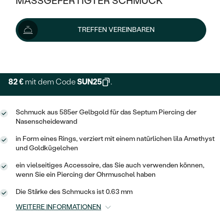
MASSGEFERTIGTER SCHMUCK
109 €
SILBER
MIT MEHREREN DIAMANTEN
NACH STYL
GOLD
AUSVERKAUF
AUSVERKAUF
Schmuck ist auf Lager. Wir liefern ihn innerhalb von 24
TREFFEN VEREINBAREN
PLATIN
KLASSISCH
HALO
Stunden.
SILBER
WENN SCHMUCK HILFT
Lieferoptionen
NACH MATERIAL
MINIMALISTISCHE
DREI STEINE
PLATIN
NACH STYL
GOLD
NACH TYP
MEMOIRE
82 €
mit dem Code
SUN25
.
OHRSTECKER
VINTAGE
OHRRINGE
SILBER
NACH STYL
V-FORM
CREOLEN
IM SET
Schmuck aus 585er Gelbgold für das Septum Piercing der
SOLITÄR
RINGE
PLATIN
Nasenscheidewand
VINTAGE
MINIMALISTISCHE
AUSSERGEWÖHNLICH
in Form eines Rings, verziert mit einem natürlichen lila Amethyst
ZUR GEBURT EINES KINDES
ANHÄNGER / KETTEN
und Goldkügelchen
AUSSERGEWÖHNLICHE
NACH STYL
OHRHÄNGER
PERSONALISIERT
ARMBÄNDER
GESTALTE EINEN RING
ein vielseitiges Accessoire, das Sie auch verwenden können,
MEMOIRE
wenn Sie ein Piercing der Ohrmuschel haben
GEHÄMMERTE
SOLITÄR
WÄHLE EINEN RING
MIT STERNZEICHEN
SCHMUCKSET
Die Stärke des Schmucks ist 0.63 mm
MINIMALISTISCHE
VON HAND GRAVIERTE
HERZ
WEITERE INFORMATIONEN
DIAMANTEN ZUM EINFASSEN
MINIMALISTISCH
HERRENSCHMUCK