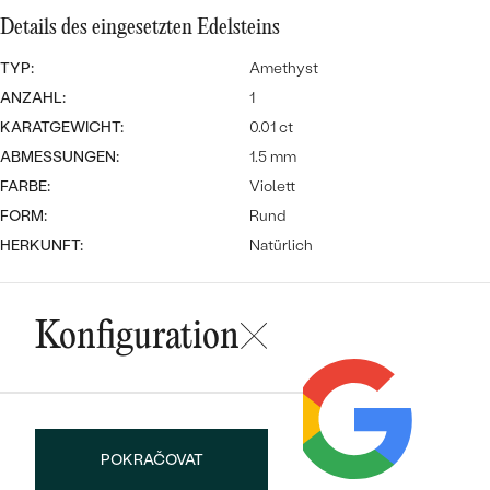
Meistverkaufte
NACH DER FARBE
Details des eingesetzten Edelsteins
Meistverkaufte
Ohrrinnge
NACH DER FORM
TYP:
Amethyst
Ringe
ANZAHL:
1
MASSGEFERTIGTER
Personalisierte
KARATGEWICHT:
0.01 ct
ABMESSUNGEN:
1.5 mm
ANSEHEN
DIAMANTEN
Halsketten
FARBE:
Violett
ANSEHEN
FORM:
Rund
HERKUNFT:
Natürlich
ANSEHEN
Wave Kollektion
Konfiguration
ANSEHEN
POKRAČOVAT