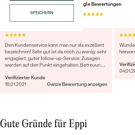
Trusted shop Bewertungen
Google Bewertungen
SPEICHERN
4.9
4.9
Den Kundenservice kann man nur als exzellent
Wunder
bezeichnen! Sehr gut ist da noch zu wenig: sehr
hervor
Bestseller
engagiert, guter follow-up-Service, Zusagen
Verifiz
werden auf den Punkt eingehalten, Betreuung
04.01.
ist herausragend!
Verifizierter Kunde
18.01.2021
Ganze Bewertung anzeigen
ANSEHEN
Gute Gründe für Eppi