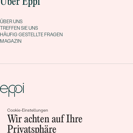
Über Eppi
ÜBER UNS
TREFFEN SIE UNS
HÄUFIG GESTELLTE FRAGEN
MAGAZIN
Gemeinsam erschaffen wir
Cookie-Einstellungen
Wir achten auf Ihre
Geschichten von Schönheit und
Privatsphäre
Liebe