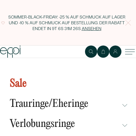
SOMMER-BLACK-FRIDAY: -25 % AUF SCHMUCK AUF LAGER
UND -10 % AUF SCHMUCK AUF BESTELLUNG. DER RABATT
ENDET IN
9T 6S 31M 25S
ANSEHEN
Goldenes Septum Piercing mit
Amethyst Arla
Sale
Trauringe/Eheringe
NICHT ÜBERSEHEN
Verlobungsringe
NEUHEITEN
NICHT ÜBERSEHEN