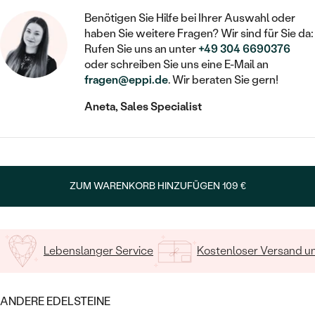
STATEMENT
MIT FÜLLUNG
KINDER
LAB GROWN DIAMANTEN ZUM
Benötigen Sie Hilfe bei Ihrer Auswahl oder
MEDAILLON
SCHMUCK FÜR KINDER
SIEGELRINGE
haben Sie weitere Fragen? Wir sind für Sie da:
EINFASSEN
IM SET
PIERCINGS
Rufen Sie uns an unter
+49 304 6690376
KETTEN
BROSCHEN
oder schreiben Sie uns eine E-Mail an
PERSONALISIERT
FARBIGE DIAMANTEN ZUM EINFASSEN
fragen@eppi.de
. Wir beraten Sie gern!
NACH PREIS
HERZKETTEN
SCHMUCKZUBEHÖR
NACH STEIN
Aneta, Sales Specialist
GÜNSTIG
NACH EDELSTEIN
NACH EDELSTEIN
MIT DIAMANT
MIT TIEREN
NACH MATERIAL
MIT DIAMANT
MIT DIAMANT
LUXURIÖSE
MIT EDELSTEIN
GOLD
NACH EDELSTEIN
MIT EDELSTEIN
MIT LAB GROWN DIAMANT
PERLENOHRRINGE
ZUM WARENKORB HINZUFÜGEN
109 €
MIT DIAMANT
SILBER
PERLENRINGE
MIT MOISSANIT
MIT EDELSTEIN
PLATIN
NACH PREIS
MIT FARBIGEN DIAMANTEN
Lebenslanger Service
Kostenloser Versand 
NACH PREIS
PREISWERTE
PERLENKETTEN
NACH STEIN
MIT SCHWARZEN DIAMANTEN
PREISWERTE
LUXURIÖSE
ANDERE EDELSTEINE
DIAMANTSCHMUCK
NACH PREIS