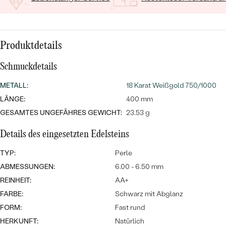
MIT SALT AND PEPPER DIAMANTEN
LUXURIÖSE
PREISWERTE
EDELSTEINSCHMUCK
Meistverkaufte
MIT EDELSTEIN
LUXURIÖSE
SCHMUCK MIT LAB GROWN
Produktdetails
Eheringe
DIAMANTEN
NACH MATERIAL
Schmuckdetails
GOLD
PERLENSCHMUCK
METALL
:
18 Karat Weißgold 750/1000
LÄNGE:
400 mm
ANSCHAUEN
PLATIN
GESAMTES UNGEFÄHRES GEWICHT:
23.53 g
NACH STYL
SILBER
Details des eingesetzten Edelsteins
PERSONALISIERT
TYP:
Perle
SYMBOLISCH
ABMESSUNGEN:
6.00 - 6.50 mm
REINHEIT:
AA+
MINIMALISTISCH
FARBE:
Schwarz mit Abglanz
NACH ANLASS
FORM:
Fast rund
HERKUNFT:
Natürlich