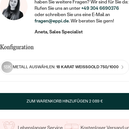
STATEMENT
MIT FÜLLUNG
haben Sie weitere Fragen? Wir sind für Sie da:
KINDER
LAB GROWN DIAMANTEN ZUM
Rufen Sie uns an unter
+49 304 6690376
MEDAILLON
SCHMUCK FÜR KINDER
SIEGELRINGE
oder schreiben Sie uns eine E-Mail an
EINFASSEN
IM SET
PIERCINGS
fragen@eppi.de
. Wir beraten Sie gern!
KETTEN
BROSCHEN
PERSONALISIERT
FARBIGE DIAMANTEN ZUM EINFASSEN
Aneta, Sales Specialist
NACH PREIS
HERZKETTEN
SCHMUCKZUBEHÖR
NACH STEIN
GÜNSTIG
NACH EDELSTEIN
Konfiguration
NACH EDELSTEIN
MIT DIAMANT
MIT TIEREN
NACH MATERIAL
MIT DIAMANT
MIT DIAMANT
LUXURIÖSE
MIT EDELSTEIN
18K
GOLD
METALL AUSWÄHLEN:
18 KARAT WEISSGOLD 750/1000
NACH EDELSTEIN
MIT EDELSTEIN
MIT LAB GROWN DIAMANT
PERLENOHRRINGE
MIT DIAMANT
SILBER
PERLENRINGE
MIT MOISSANIT
MIT EDELSTEIN
PLATIN
NACH PREIS
MIT FARBIGEN DIAMANTEN
ZUM WARENKORB HINZUFÜGEN
2 089 €
NACH PREIS
PREISWERTE
PERLENKETTEN
NACH STEIN
MIT SCHWARZEN DIAMANTEN
PREISWERTE
LUXURIÖSE
DIAMANTSCHMUCK
NACH PREIS
Lebenslanger Service
Kostenloser Versand 