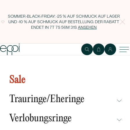
SOMMER-BLACK-FRIDAY: -25 % AUF SCHMUCK AUF LAGER
UND -10 % AUF SCHMUCK AUF BESTELLUNG. DER RABATT
ENDET IN
7T 7S 56M 30S
ANSEHEN
Goldene Perlenkette mit
schwarzen 6-6.50 mm Perlen
Sale
Elodie
Trauringe/Eheringe
NICHT ÜBERSEHEN
Verlobungsringe
NEUHEITEN
NICHT ÜBERSEHEN