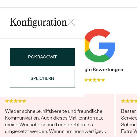
Meistverkaufte
NACH DER FARBE
Meistverkaufte
Ohrrinnge
NACH DER FORM
Konfiguration
Ringe
MASSGEFERTIGTER
Personalisierte
ANSEHEN
DIAMANTEN
Halsketten
ANSEHEN
POKRAČOVAT
Trusted shop Bewertungen
Google Bewertungen
SPEICHERN
4.9
4.9
ANSEHEN
Wave Kollektion
Wieder schnelle, hilfsbereite und freundliche
Bester
ANSEHEN
Kommunikation. Auch dieses Mal konnten alle
Service
meine Wünsche schnell und problemlos
Schmuc
umgesetzt werden. Wenn's um hochwertigen,
Extra 