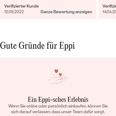
individuellen und nachhaltigen Schmuck geht,
erfüllt
Verifizierter Kunde
Verifiz
ist Eppi meine Empfehlung!
12.09.2022
Ganze Bewertung anzeigen
14.04.2
Gute Gründe für Eppi
Bestseller
ANSEHEN
Ein Eppi-sches Erlebnis
Wenn Sie online oder persönlich einkaufen, können Sie
sich darauf verlassen, dass unser Team dafür sorgt,