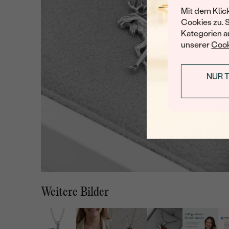
Mit dem Klic
Cookies zu. 
Kategorien au
unserer
Cook
NUR 
Weitere Bilder