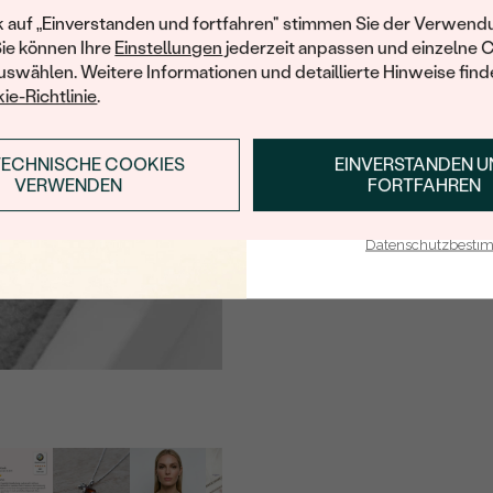
Ihren ersten Ein
k auf „Einverstanden und fortfahren" stimmen Sie der Verwendu
Sie können Ihre
Einstellungen
jederzeit anpassen und einzelne 
swählen. Weitere Informationen und detaillierte Hinweise finde
ie-Richtlinie
.
TECHNISCHE COOKIES
EINVERSTANDEN 
ANMELDEN & RABAT
VERWENDEN
FORTFAHREN
E-Mail-Adresse je bei uns i
Datenschutzbest