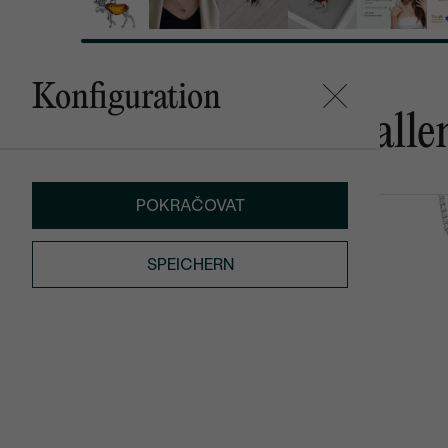
Konfiguration
Das könnte Ihnen gefalle
POKRAČOVAT
Fox
Artina
AUF LAGER
€ 209
€ 129
SPEICHERN