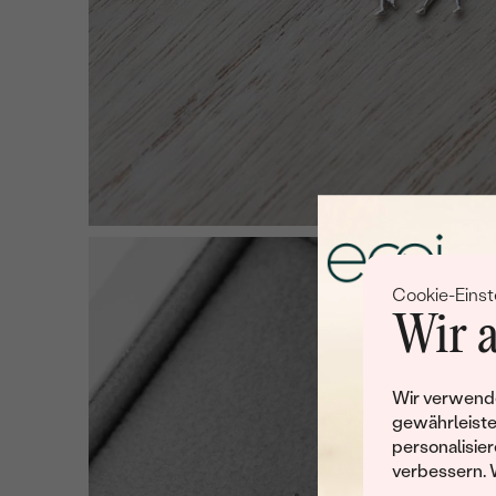
Cookie-Einst
Wir a
Wir verwende
gewährleiste
personalisier
verbessern. 