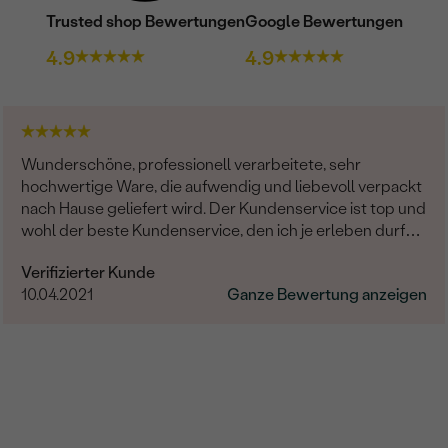
Trusted shop Bewertungen
Google Bewertungen
4.9
4.9
Wunderschöne, professionell verarbeitete, sehr
hochwertige Ware, die aufwendig und liebevoll verpackt
nach Hause geliefert wird. Der Kundenservice ist top und
wohl der beste Kundenservice, den ich je erleben durfte:
Stets sehr freundlich, proaktiv, aufmerksam,
Verifizierter Kunde
entgegenkommend und zuverlässig. Bitte bleibt weiter
10.04.2021
Ganze Bewertung anzeigen
so herausragend!