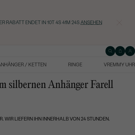
ER RABATT ENDET IN
10T 4S 41M 22S
ANSEHEN
ANHÄNGER / KETTEN
RINGE
VREMMY UHR
im silbernen Anhänger Farell
. WIR LIEFERN IHN INNERHALB VON 24 STUNDEN.