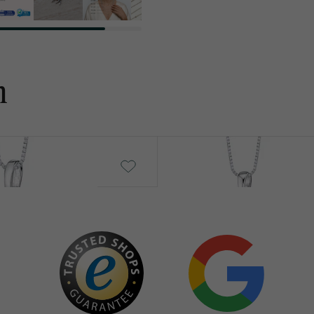
n
Giraffe
€ 129