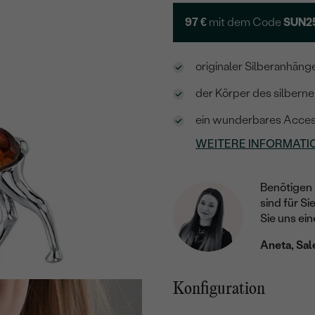
97 €
mit dem Code
SUN2
originaler Silberanhäng
der Körper des silberne
ein wunderbares Accesso
WEITERE INFORMATI
Benötigen 
sind für Si
Sie uns ein
Aneta, Sal
Konfiguration