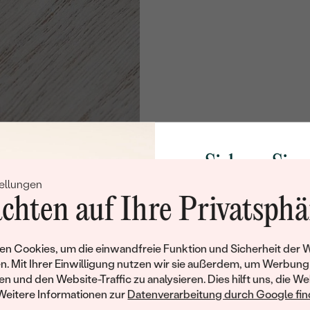
Sichern Sie 
ellungen
Rabatt auf Ih
chten auf Ihre Privatsphä
Schmucks
Werden Sie Teil unse
n Cookies, um die einwandfreie Funktion und Sicherheit der 
und entdecken Sie die W
n. Mit Ihrer Einwilligung nutzen wir sie außerdem, um Werbung
gefertigten Schmucks
en und den Website-Traffic zu analysieren. Dies hilft uns, die We
Willkommensgeschen
Weitere Informationen zur
Datenverarbeitung durch Google find
Ihnen umgehend einen 