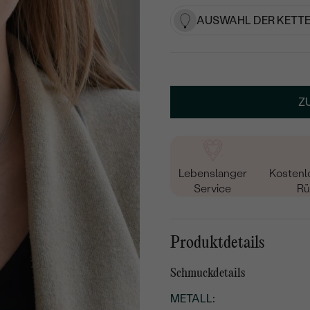
AUSWAHL DER KETTE
Z
Lebenslanger
Kostenl
Service
Rü
Produktdetails
Schmuckdetails
METALL
: