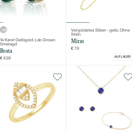
14k
Vergoldetes Silber - gelb, Ohne
Stein
14 Karat Gelbgold, Lab Grown
Miras
Smaragd
€ 79
Reata
AUF LAGER
€ 639