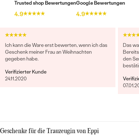
Trusted shop Bewertungen
Google Bewertungen
4.9
4.9
Ich kann die Ware erst bewerten, wenn ich das
Das war
Geschenk meiner Frau an Weihnachten
Bereits
gegeben habe.
den Ser
bestäti
Verifizierter Kunde
wollte 
24.11.2020
Verifiz
Gesche
07.01.2
per Mai
Avisier
abgest
Ach ja,
vorstel
Geschenke für die Trauzeugin von Eppi