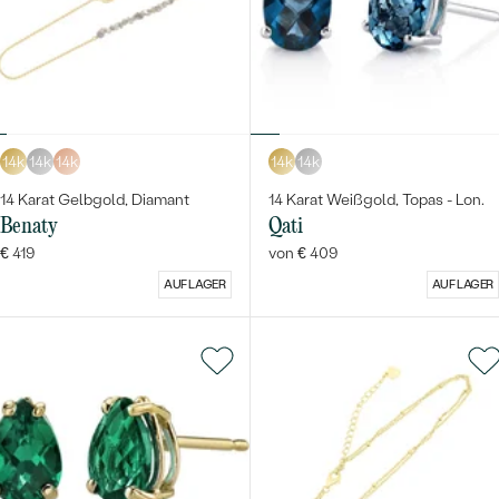
14k
14k
14k
14k
14k
14 Karat Gelbgold, Diamant
14 Karat Weißgold, Topas - Lon.
Benaty
Qati
€ 419
von € 409
AUF LAGER
AUF LAGER