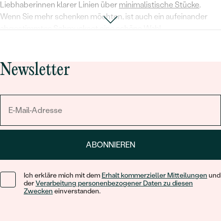
Liebhaberinnen klarer Linien über
minimalistische Stücke
.
Wenn Sie mehr schenken möchten, ist auch ein aufeinander
abgestimmtes
Schmuckset
eine schöne Wahl.
Ein persönliches Geschenk für die Trauzeugin
Newsletter
Wenn Sie sie wirklich ansprechen möchten, setzen Sie auf eine
persönliche Note. Ein
personalisierter Schmuck
mit
eingraviertem Namen, dem Hochzeitsdatum oder ihrer Initiale
wird zu einer einzigartigen Erinnerung, die kein anderer besitzt.
Ein beliebtes originelles Geschenk für die Trauzeugin ist auch
ein Anhänger mit ihrem
Sternzeichen
oder mit einem kleinen
Motiv, das zwischen Ihnen beiden eine besondere Bedeutung
ABONNIEREN
hat.
Warum bei Eppi einkaufen
Ich erkläre mich mit dem
Erhalt kommerzieller Mitteilungen
und
der
Verarbeitung personenbezogener Daten zu diesen
Lebenslanger Service gratis
– wir kümmern uns ein Leben
Zwecken
einverstanden.
lang um Ihr Schmuckstück, damit die Erinnerung
möglichst lange erhalten bleibt.