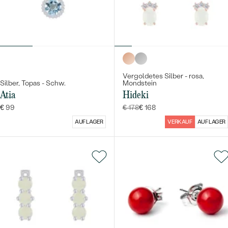
Vergoldetes Silber - rosa,
Silber, Topas - Schw.
Mondstein
Atia
Hideki
€ 99
€ 178
€ 168
AUF LAGER
VERKAUF
AUF LAGER