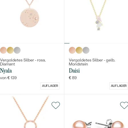
Meistverkaufte
NACH DER FORM
Meistverkaufte
Ohrrinnge
MASSGEFERTIGTER
Ringe
Personalisierte
DIAMANTEN
ANSEHEN
Halsketten
ANSEHEN
Vergoldetes Silber - rosa,
Vergoldetes Silber - gelb,
Diamant
Mondstein
Nyala
Daisi
Wave Kollektion
von € 139
€ 89
ANSEHEN
AUF LAGER
AUF LAGER
ANSEHEN