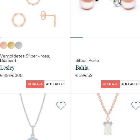
Bestseller
Vergoldetes Silber - rosa,
Diamant
Silber, Perle
Lesley
Bahia
€ 398
€ 368
€ 59
€ 53
ANSEHEN
VERKAUF
AUF LAGER
VERKAUF
AUF LAGER