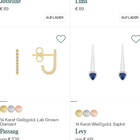
Josseline
Lima
€ 89
€ 89
AUF LAGER
AUF LAGER
14k
14k
14k
14k
14k
14k
14 Karat Gelbgold, Lab Grown
Diamant
14 Karat Weißgold, Saphir
Passang
Levy
von € 539
von € 419