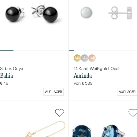
14k
14k
14k
Silber, Onyx
14 Karat Weißgold, Opal
Bahia
Aurinda
€ 49
von € 589
AUF LAGER
AUF LAGER