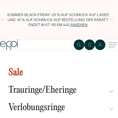
SOMMER-BLACK-FRIDAY: -25 % AUF SCHMUCK AUF LAGER
UND -10 % AUF SCHMUCK AUF BESTELLUNG. DER RABATT
ENDET IN
6T 11S 6M 43S
ANSEHEN
Sale
Trauringe/Eheringe
NICHT ÜBERSEHEN
Verlobungsringe
NEUHEITEN
NICHT ÜBERSEHEN