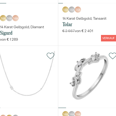
14k
14k
14k
14k
14k
14k
14 Karat Gelbgold, Tansanit
Tolar
14 Karat Gelbgold, Diamant
€ 2 667
von € 2 401
Sigurd
VERKAUF
von € 1 289
14k
14k
14k