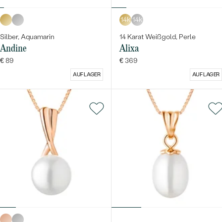
14k
14k
Silber, Aquamarin
14 Karat Weißgold, Perle
Andine
Alixa
€ 89
€ 369
AUF LAGER
AUF LAGER