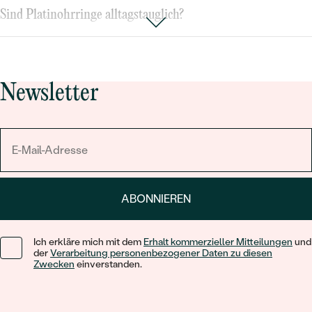
Sind Platinohrringe alltagstauglich?
Ja, hochwertiger
Platin-Ohrschmuck
wie klassische
Platin
Ohrstecker
oder elegante
Platin Creolen
ist besonders robust
und eignet sich perfekt für den täglichen Gebrauch. Platin
Newsletter
schützt zuverlässig vor Kratzern und bewahrt seinen brillanten
Glanz über lange Zeit.
Wie pflegt man Ohrringe aus Platin richtig?
Die Pflege von Platinohrringen ist einfach: Reinigen Sie sie
gelegentlich mit milder Seife und lauwarmem Wasser und
trocknen Sie sie mit einem weichen Tuch. Verzichten Sie dabei
ABONNIEREN
auf aggressive Chemikalien. Für besonderen Glanz empfiehlt
sich hin und wieder eine professionelle Reinigung beim
Ich erkläre mich mit dem
Erhalt kommerzieller Mitteilungen
und
Juwelier. Übrigens profitieren Sie bei Eppi von einer
der
Verarbeitung personenbezogener Daten zu diesen
lebenslangen Garantie
auf alle Platinohrringe mit einer
Zwecken
einverstanden.
Reinigung pro Jahr gratis– ein Versprechen, das Ihnen
dauerhafte Freude garantiert.