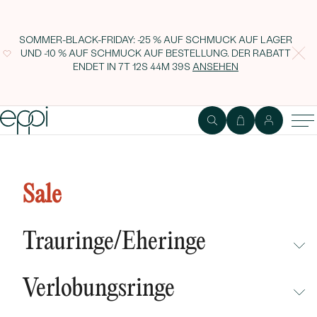
SOMMER-BLACK-FRIDAY: -25 % AUF SCHMUCK AUF LAGER
UND -10 % AUF SCHMUCK AUF BESTELLUNG. DER RABATT
ENDET IN
7T 12S 44M 38S
ANSEHEN
Sale
Trauringe/Eheringe
NICHT ÜBERSEHEN
Verlobungsringe
NEUHEITEN
NICHT ÜBERSEHEN