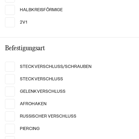
HALBKREISFÖRMIGE
2V1
Befestigungsart
STECKVERSCHLUSS/SCHRAUBEN
14k
14k
14k
14k
14k
14k
STECKVERSCHLUSS
14 Karat Gelbgold, Diamant
14 Karat Gelbgold, Diamant
GELENKVERSCHLUSS
Key
Monna
von € 1 139
von € 999
AFROHAKEN
RUSSISCHER VERSCHLUSS
PIERCING