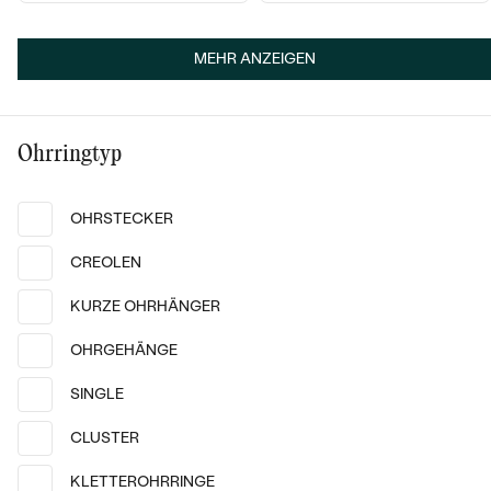
MEHR ANZEIGEN
Ohrringtyp
OHRSTECKER
CREOLEN
14k
14k
14k
14k
14k
14k
KURZE OHRHÄNGER
14 Karat Gelbgold, Lab Grown
14 Karat Gelbgold, Lab Grown
OHRGEHÄNGE
Diamant
Diamant
Cathie
Laurene
SINGLE
von € 1 289
von € 609
CLUSTER
AUF LAGER
AUF LAGER
KLETTEROHRRINGE