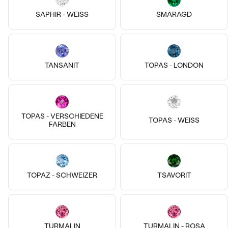
SAPHIR - WEISS
SMARAGD
14k
14k
14k
14k
14k
14k
14 Karat Gelbgold, Smaragd
14 Karat Gelbgold, Moissanit
Levy
Lyndon
TANSANIT
TOPAS - LONDON
von € 409
von € 239
AUF LAGER
AUF LAGER
TOPAS - VERSCHIEDENE
TOPAS - WEISS
FARBEN
TOPAZ - SCHWEIZER
TSAVORIT
TURMALIN
TURMALIN - ROSA