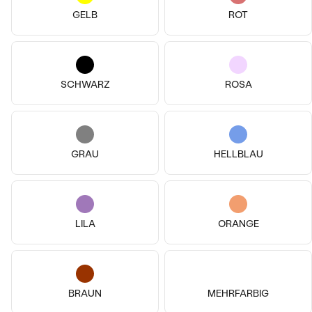
von € 1 469
von € 2 624
GELB
ROT
SCHWARZ
ROSA
GRAU
HELLBLAU
14k
14k
14k
LILA
ORANGE
14k
14k
14k
14 Karat Gelbgold, Lab Grown
Diamant
14 Karat Gelbgold, Lab Grown
Key
Diamant
von € 909
Tilly
BRAUN
MEHRFARBIG
AUF LAGER
von € 1 269