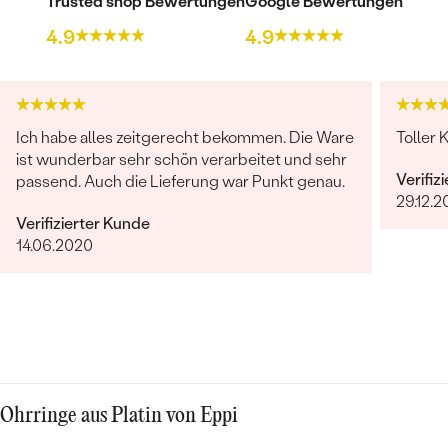
Trusted shop Bewertungen
Google Bewertungen
4.9
4.9
Ich habe alles zeitgerecht bekommen. Die Ware
Toller 
ist wunderbar sehr schön verarbeitet und sehr
Verifiz
passend. Auch die Lieferung war Punkt genau.
29.12.2
Verifizierter Kunde
14.06.2020
Ohrringe aus Platin von Eppi