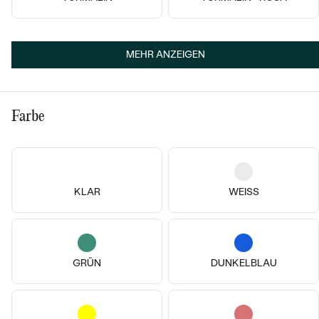
14k
14k
14k
14k
14k
14k
14 Karat Gelbgold, Perle
14 Karat Gelbgold, Diamant
Pegeen
Sumaya
MEHR ANZEIGEN
von € 949
von € 2 409
Farbe
KLAR
WEISS
GRÜN
DUNKELBLAU
14k
14k
14k
14k
14k
14k
14 Karat Gelbgold, Diamant
14 Karat Gelbgold, Diamant
Noor
Madhu