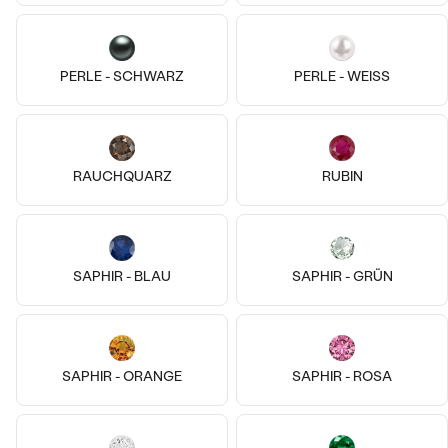
PERLE - SCHWARZ
PERLE - WEISS
14k
14k
14k
14k
14k
14k
14 Karat Weißgold, Saphir
14 Karat Gelbgold, Lab Grown
Levy
Bestseller
Diamant
RAUCHQUARZ
RUBIN
von € 419
Lyndon
AUF LAGER
€ 459
ANSEHEN
SAPHIR - BLAU
SAPHIR - GRÜN
SAPHIR - ORANGE
SAPHIR - ROSA