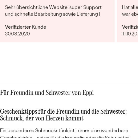
Sehr übersichtliche Website, super Support
Hat all
und schnelle Bearbeitung sowie Lieferung !
war ebe
Verifizierter Kunde
Verifiz
30.08.2020
11.10.20
Für Freundin und Schwester von Eppi
Geschenktipps für die Freundin und die Schwester:
Schmuck, der von Herzen kommt
Ein besonderes Schmuckstück ist immer eine wunderbare
Geschenkidee – sei es für die Freundin oder die Schwester.