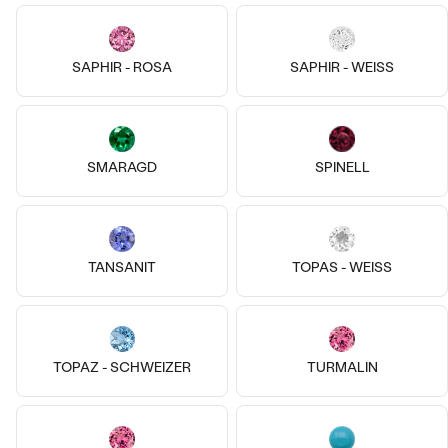
14k
14 Karat Gelbgold, Amethyst
Shields
Dyre
SAPHIR - ROSA
SAPHIR - WEISS
€ 59
€ 149
AUF LAGER
AUF LAGER
SMARAGD
SPINELL
TANSANIT
TOPAS - WEISS
TOPAZ - SCHWEIZER
TURMALIN
14k
14k
14k
Silber, Ohne Stein
14 Karat Gelbgold, Ohne Stein