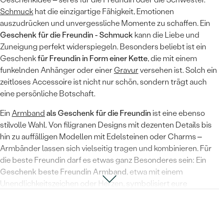
Schmuck
hat die einzigartige Fähigkeit, Emotionen
auszudrücken und unvergessliche Momente zu schaffen. Ein
Geschenk für die Freundin - Schmuck
kann die Liebe und
Zuneigung perfekt widerspiegeln. Besonders beliebt ist ein
Geschenk
für Freundin in Form einer Kette
, die mit einem
funkelnden Anhänger oder einer
Gravur
versehen ist. Solch ein
zeitloses Accessoire ist nicht nur schön, sondern trägt auch
eine persönliche Botschaft.
Ein
Armband
als Geschenk für die Freundin
ist eine ebenso
stilvolle Wahl. Von filigranen Designs mit dezenten Details bis
hin zu auffälligen Modellen mit Edelsteinen oder Charms –
Armbänder lassen sich vielseitig tragen und kombinieren. Für
die beste Freundin darf es etwas ganz Besonderes sein: Ein
Geschenk beste Freundin Armband
, etwa mit einem
Unendlichkeitszeichen oder Herzen, symbolisiert eure
einzigartige Verbindung auf eine wundervolle Weise.
Auch die Schwester wird sich über ein Schmuckgeschenk