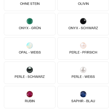
OHNE STEIN
OLIVIN
Vergoldetes Silber - gelb, Türkis
Vergoldetes Silber - gelb, Ohne
Posie
ONYX - GRÜN
ONYX - SCHWARZ
Stein
€ 123
€ 113
Aibek
VERKAUF
AUF LAGER
€ 109
OPAL - WEISS
PERLE - PFIRSICH
PERLE - SCHWARZ
PERLE - WEISS
RUBIN
SAPHIR - BLAU