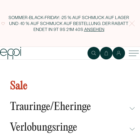
SOMMER-BLACK-FRIDAY: -25 % AUF SCHMUCK AUF LAGER
UND -10 % AUF SCHMUCK AUF BESTELLUNG. DER RABATT
ENDET IN
9T 9S 21M 39S
ANSEHEN
Sale
Trauringe/Eheringe
NICHT ÜBERSEHEN
Verlobungsringe
NEUHEITEN
NICHT ÜBERSEHEN