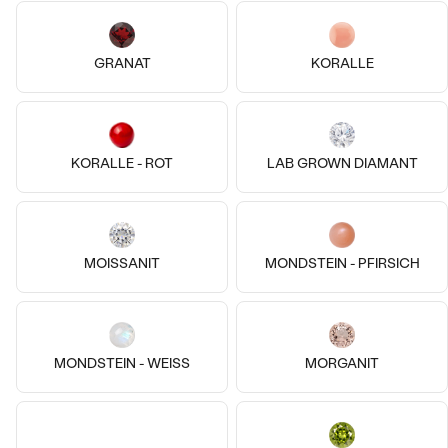
GRANAT
KORALLE
Silber, Ohne Stein
Vergoldetes Silber - gelb, Lab
Löwe
Grown Diamant
Bestseller
KORALLE - ROT
LAB GROWN DIAMANT
€ 99
Letra
AUF LAGER
von € 149
MOISSANIT
MONDSTEIN - PFIRSICH
ANSEHEN
MONDSTEIN - WEISS
MORGANIT