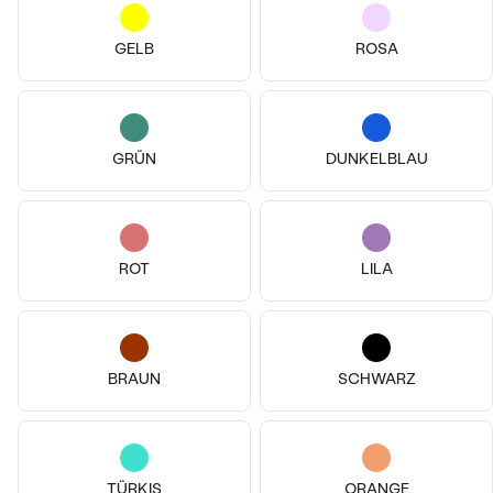
€ 79
€ 119
AUF LAGER
AUF LAGER
GELB
ROSA
GRÜN
DUNKELBLAU
ROT
LILA
BRAUN
SCHWARZ
Vergoldetes Silber - rosa, Ohne
Vergoldetes Silber - gelb, Ohne
Stein
Stein
Der Kleine Prinz
Lauma
€ 119
€ 99
TÜRKIS
ORANGE