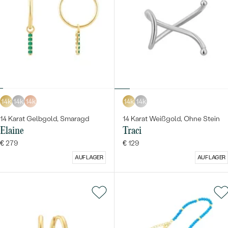
14k
14k
14k
14k
14k
14 Karat Gelbgold, Smaragd
14 Karat Weißgold, Ohne Stein
Elaine
Traci
€ 279
€ 129
AUF LAGER
AUF LAGER