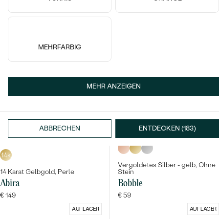
AUF LAGER
AUF LAGER
MEHRFARBIG
MEHR ANZEIGEN
ABBRECHEN
ENTDECKEN (183)
14k
Vergoldetes Silber - gelb, Ohne
14 Karat Gelbgold, Perle
Stein
Abira
Bobble
€ 149
€ 59
AUF LAGER
AUF LAGER