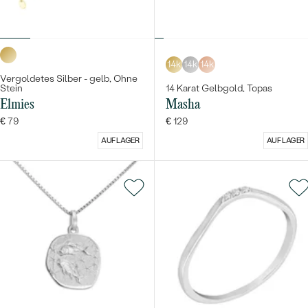
14k
14k
14k
Vergoldetes Silber - gelb, Ohne
Stein
14 Karat Gelbgold, Topas
Elmies
Masha
€ 79
€ 129
AUF LAGER
AUF LAGER