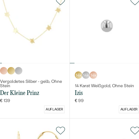
14k
14k
14k
Vergoldetes Silber - gelb, Ohne
Stein
14 Karat Weißgold, Ohne Stein
Der Kleine Prinz
Izis
€ 139
€ 99
AUF LAGER
AUF LAGER