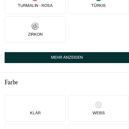
Epistula
Alphabet
TURMALIN - ROSA
TÜRKIS
€ 89
€ 109
AUF LAGER
AUF LAGER
ZIRKON
MEHR ANZEIGEN
Farbe
KLAR
WEISS
Vergoldetes Silber - gelb, Ohne
Stein
Silber, Ohne Stein
Tilly
Der kleine Prinz