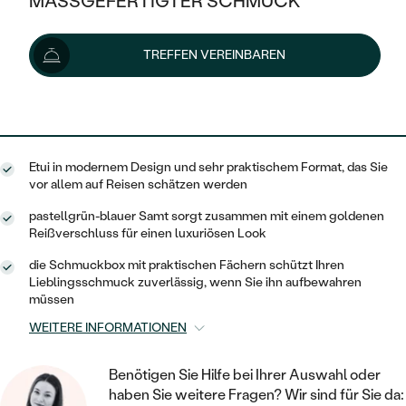
MASSGEFERTIGTER SCHMUCK
39 €
SILBER
MIT MEHREREN DIAMANTEN
NACH STYL
GOLD
AUSVERKAUF
AUSVERKAUF
Lieferoptionen
TREFFEN VEREINBAREN
PLATIN
KLASSISCH
HALO
SILBER
WENN SCHMUCK HILFT
NACH MATERIAL
MINIMALISTISCHE
35 €
mit dem Code
SUN10
.
DREI STEINE
PLATIN
NACH STYL
GOLD
NACH TYP
MEMOIRE
OHRSTECKER
VINTAGE
Etui in modernem Design und sehr praktischem Format, das Sie
OHRRINGE
SILBER
NACH STYL
vor allem auf Reisen schätzen werden
V-FORM
CREOLEN
IM SET
SOLITÄR
RINGE
pastellgrün-blauer Samt sorgt zusammen mit einem goldenen
PLATIN
Reißverschluss für einen luxuriösen Look
VINTAGE
MINIMALISTISCHE
AUSSERGEWÖHNLICH
ZUR GEBURT EINES KINDES
ANHÄNGER / KETTEN
die Schmuckbox mit praktischen Fächern schützt Ihren
AUSSERGEWÖHNLICHE
NACH STYL
Lieblingsschmuck zuverlässig, wenn Sie ihn aufbewahren
OHRHÄNGER
müssen
PERSONALISIERT
ARMBÄNDER
GESTALTE EINEN RING
MEMOIRE
GEHÄMMERTE
WEITERE INFORMATIONEN
SOLITÄR
WÄHLE EINEN RING
MIT STERNZEICHEN
SCHMUCKSET
MINIMALISTISCHE
VON HAND GRAVIERTE
HERZ
Benötigen Sie Hilfe bei Ihrer Auswahl oder
DIAMANTEN ZUM EINFASSEN
MINIMALISTISCH
HERRENSCHMUCK
haben Sie weitere Fragen? Wir sind für Sie da: