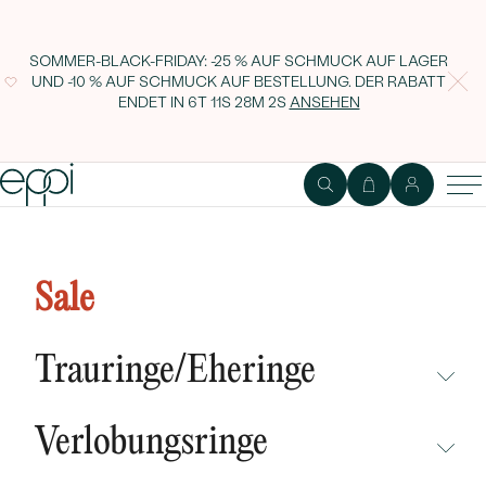
SOMMER-BLACK-FRIDAY: -25 % AUF SCHMUCK AUF LAGER
UND -10 % AUF SCHMUCK AUF BESTELLUNG. DER RABATT
ENDET IN
6T 11S 28M 1S
ANSEHEN
Kleine grüne reise
schmuckkästchen Safey
Sale
Trauringe/Eheringe
NICHT ÜBERSEHEN
Verlobungsringe
NEUHEITEN
NICHT ÜBERSEHEN