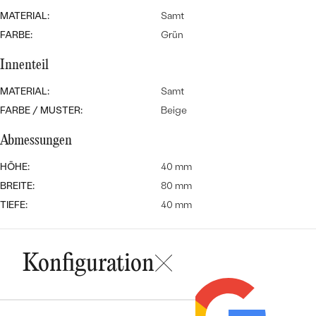
MIT SALT AND PEPPER DIAMANTEN
LUXURIÖSE
MATERIAL:
Samt
PREISWERTE
EDELSTEINSCHMUCK
Meistverkaufte
MIT EDELSTEIN
FARBE:
Grün
LUXURIÖSE
SCHMUCK MIT LAB GROWN
Innenteil
Eheringe
DIAMANTEN
NACH MATERIAL
MATERIAL:
Samt
GOLD
FARBE / MUSTER:
Beige
PERLENSCHMUCK
ANSCHAUEN
Abmessungen
PLATIN
NACH STYL
HÖHE:
40 mm
SILBER
BREITE:
80 mm
PERSONALISIERT
TIEFE:
40 mm
SYMBOLISCH
MINIMALISTISCH
Konfiguration
NACH ANLASS