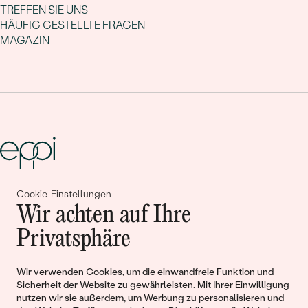
TREFFEN SIE UNS
HÄUFIG GESTELLTE FRAGEN
MAGAZIN
Cookie-Einstellungen
Gemeinsam erschaffen wir
Wir achten auf Ihre
Geschichten von Schönheit und
Privatsphäre
Liebe
Wir verwenden Cookies, um die einwandfreie Funktion und
Sicherheit der Website zu gewährleisten. Mit Ihrer Einwilligung
Begleiten Sie uns!
nutzen wir sie außerdem, um Werbung zu personalisieren und