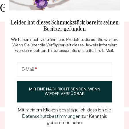
Gute Gründe für Eppi
Leider hat dieses Schmuckstück bereits seinen
Besitzer gefunden
Wir haben noch viele ähnliche Produkte, die auf Sie warten.
Wenn Sie über die Verfügbarkeit dieses Juwels informiert
werden möchten, hinterlassen Sie uns bitte Ihre E-Mail.
Bestseller
Ein Eppi-sches Erlebnis
E-Mail
*
Wenn Sie online oder persönlich einkaufen, können Sie
ANSEHEN
sich darauf verlassen, dass unser Team dafür sorgt,
dass schon die Auswahl eines Schmuckstücks zu
MIR EINE NACHRICHT SENDEN, WENN
WIEDER VERFÜGBAR
einem unvergesslichen Erlebnis wird.
Mit meinem Klicken bestätige ich, dass ich die
Datenschutzbestimmungen
zur Kenntnis
genommen habe.