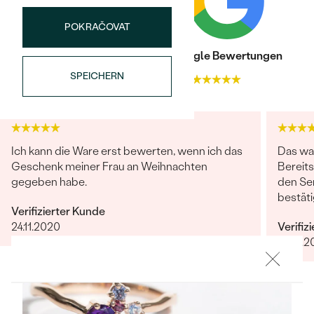
Meistverkaufte
NACH DER FARBE
Meistverkaufte
POKRAČOVAT
Ohrrinnge
NACH DER FORM
Trusted shop Bewertungen
Google Bewertungen
Ringe
MASSGEFERTIGTER
Personalisierte
SPEICHERN
4.9
4.9
ANSEHEN
DIAMANTEN
Halsketten
ANSEHEN
Ich kann die Ware erst bewerten, wenn ich das
Das war
Geschenk meiner Frau an Weihnachten
Bereits
gegeben habe.
den Ser
ANSEHEN
Wave Kollektion
bestäti
Verifizierter Kunde
wollte 
24.11.2020
Verifiz
Gesche
07.01.2
per Mai
Avisier
ANSEHEN
abgest
Ach ja,
vorstel