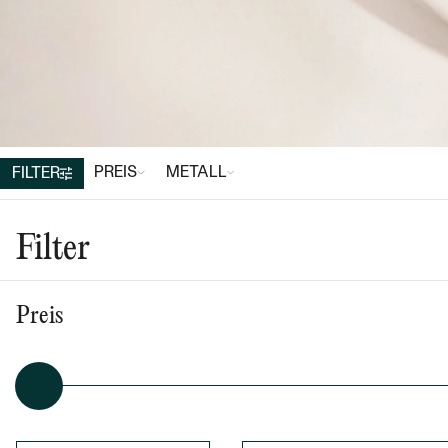
PREIS
METALL
FILTER
SCHMUCK
SYMBOLISCHER SCHMUCK
So
Reisen
Filter
Preis