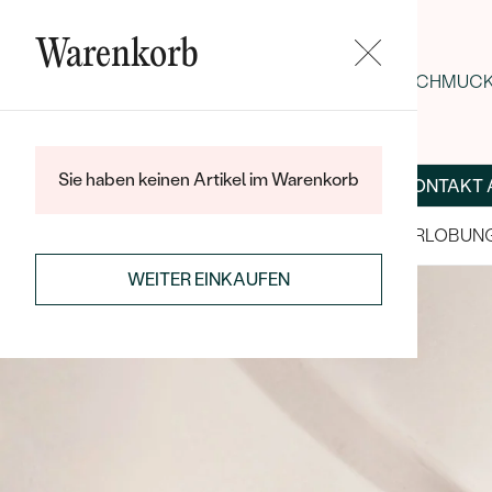
Warenkorb
SOMMER-BLACK-FRIDAY: -25 % AUF SCHMUCK 
Sie haben keinen Artikel im Warenkorb
ÜBER UNS
MAGAZIN
SCHMUCK NACH MASS
KONTAKT 
SALE
TRAURINGE/EHERINGE
VERLOBUN
WEITER EINKAUFEN