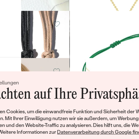
old, Ohne
14 Karat Roségold, Ohne
Stein
Globe
von € 289
old, Ohne
14 Karat Gelbgold, Ohne
Stein
Sichern Sie 
Bratislava
ellungen
Rabatt auf Ih
von € 809
chten auf Ihre Privatsphä
Schmucks
Werden Sie Teil unsere
n Cookies, um die einwandfreie Funktion und Sicherheit der 
old, Opal
14 Karat Weißgold, Rutil
entdecken Sie die Wel
n. Mit Ihrer Einwilligung nutzen wir sie außerdem, um Werbung
gefertigten Schmucks 
Pinto
en und den Website-Traffic zu analysieren. Dies hilft uns, die We
Willkommensgeschenk s
€ 849
Weitere Informationen zur
Datenverarbeitung durch Google find
umgehend einen Rabatt