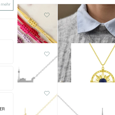
old, Ohne
Silber, Ohne Stein
Uhy
€ 109
old, Ohne
14 Karat Gelbgold, Lapislazu
Pinto
€ 839
ber - gelb,
Vergoldetes Silber - rosa,
Ohne Stein
Paris
€ 189
ER