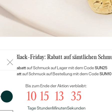
mmer-Black-Friday: Rabatt auf sämtlichen Schm
25 % Rabatt
auf Schmuck auf Lager mit dem Code
SUN25
10 % Rabatt
auf Schmuck auf Bestellung mit dem Code
SUN10
Bis zum Ende der Aktion verbleibt:
10
15
13
33
Tage
Stunden
Minuten
Sekunden