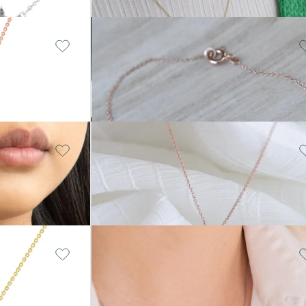
14 Karat Weißgold, Ohne
Stein
Earth
von € 379
14 Karat mehrfarbiges
Gold, Diamant
Anchor
von € 389
Silber, Ohne Stein
London
€ 189