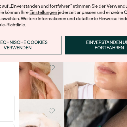
ersten Einkau
k auf „Einverstanden und fortfahren" stimmen Sie der Verwendu
Sie können Ihre
Einstellungen
jederzeit anpassen und einzelne 
14 Karat Gelbgold, Ohne
swählen. Weitere Informationen und detaillierte Hinweise finde
Stein
VERKAUF
ie-Richtlinie
.
Republik
AUF LAGER
von € 719
TECHNISCHE COOKIES
EINVERSTANDEN 
ANMELDEN & RABAT
VERWENDEN
FORTFAHREN
E-Mail-Adresse je bei uns i
old, Ohne
14 Karat Roségold, Ohne
Datenschutzbesti
Stein
Paris
von € 759
old, Ohne
Vergoldetes Silber - rosa,
Ohne Stein
Globe
€ 119