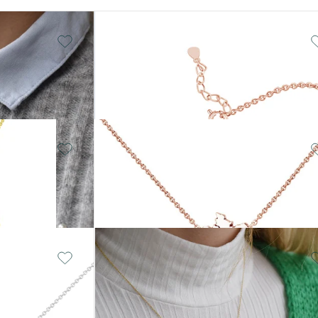
Silber, Ohne Stein
Earth
€ 109
AUF LAGER
li
Silber, Ohne Stein
Deutschland
€ 199
14 Karat Gelbgold, Diamant
Abhay
von € 599