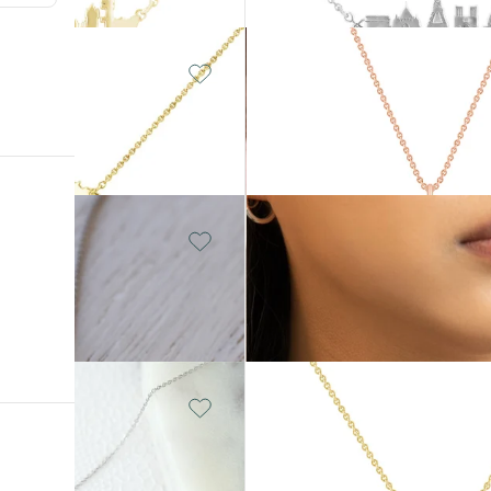
14 Karat Gelbgold, Ohne
ein
Stein
World
von € 349
Vergoldetes Silber - rosa,
ein
Ohne Stein
Tschechoslowakei
von € 169
ber - gelb,
14 Karat Weißgold, Ohne
Stein
Naira
von € 489