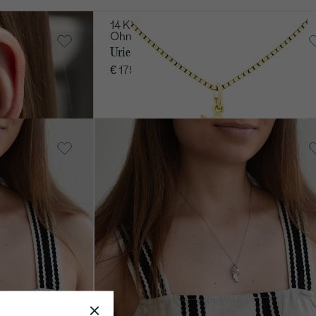
14 Karat Gelbgold,
Ohne Stein
Uriel
LAGER
AUF LAGER
€ 179
14 Karat mehrfarbiges
Gold, Perle
Angel
von € 749