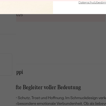
Datenschutzbest
Verifizierter Kunde
10.04.2025
n von Eppi
 – Sanfte Begleiter voller Bedeutung
n Symbol für Schutz, Trost und Hoffnung. Im Schmuckdesign verkö
rn auch eine besondere emotionale Verbundenheit. Ob als liebe