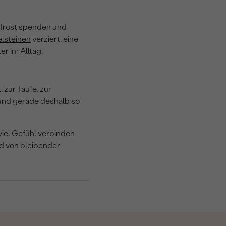
 Trost spenden und
lsteinen
verziert, eine
er im Alltag.
 zur Taufe, zur
 und gerade deshalb so
viel Gefühl verbinden
d von bleibender