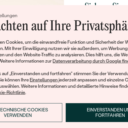
Sichern Sie 
ellungen
Rabatt auf Ih
Sie haben alle Artikel in der Kategorie gesehen.
chten auf Ihre Privatsphä
Schmucks
Werden Sie Teil unse
n Cookies, um die einwandfreie Funktion und Sicherheit der 
und entdecken Sie die W
n. Mit Ihrer Einwilligung nutzen wir sie außerdem, um Werbung
gefertigten Schmucks
en und den Website-Traffic zu analysieren. Dies hilft uns, die We
Willkommensgeschen
Weitere Informationen zur
Datenverarbeitung durch Google find
Ihnen umgehend einen 
Ihren ersten Ein
k auf „Einverstanden und fortfahren" stimmen Sie der Verwendu
Sie können Ihre
Einstellungen
jederzeit anpassen und einzelne 
Trusted shop Bewertungen
Google Bewertungen
swählen. Weitere Informationen und detaillierte Hinweise finde
4.9
4.9
ie-Richtlinie
.
TECHNISCHE COOKIES
EINVERSTANDEN 
ANMELDEN & RABAT
VERWENDEN
FORTFAHREN
Guter Kundenservice bei Retour und Ersatz des
E-Mail-Adresse je bei uns i
Schmucks. Top