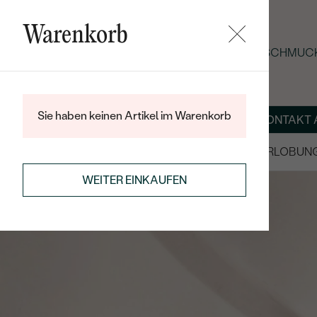
Warenkorb
SOMMER-BLACK-FRIDAY: -25 % AUF SCHMUCK
Sie haben keinen Artikel im Warenkorb
ÜBER UNS
MAGAZIN
SCHMUCK NACH MASS
KONTAKT 
SALE
TRAURINGE/EHERINGE
VERLOBUN
WEITER EINKAUFEN