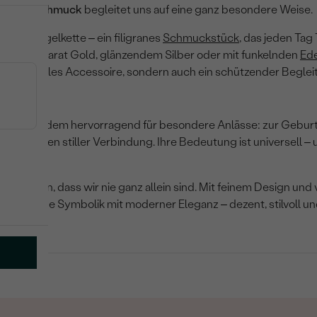
–
Engelschmuck
begleitet uns auf eine ganz besondere Weise.
 zarte Engelkette – ein filigranes
Schmuckstück
, das jeden Tag
b aus 14 Karat Gold, glänzendem Silber oder mit funkelnden
Ede
r ein stilvolles Accessoire, sondern auch ein schützender Begleit
abei
et sich zudem hervorragend für besondere Anlässe: zur Geburt,
ls Zeichen stiller Verbindung. Ihre Bedeutung ist universell –
ert daran, dass wir nie ganz allein sind. Mit feinem Design und 
mmlische Symbolik mit moderner Eleganz – dezent, stilvoll un