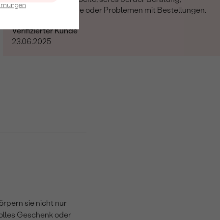
immungen
Änderungswünsche oder Problemen mit Bestellungen.
Verifizierter Kunde
23.06.2025
rpern sie nicht nur
volles Geschenk oder