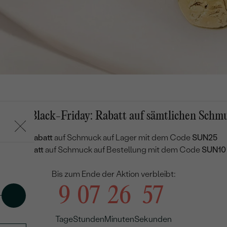
RELIGIOSITÄT
mmer-Black-Friday: Rabatt auf sämtlichen Schm
n
25 % Rabatt
auf Schmuck auf Lager mit dem Code
SUN25
10 % Rabatt
auf Schmuck auf Bestellung mit dem Code
SUN10
Bis zum Ende der Aktion verbleibt:
9
07
26
56
Tage
Stunden
Minuten
Sekunden