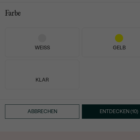
persönliches Andenken 
Farbe
Besonders beliebt ist die
Stärke schenken kann. O
solche Kette ist nicht nu
Der Schutzengel immer d
WEISS
GELB
Eine Engelhalskette eign
Kommunion oder einfach a
berührend.
KLAR
Schmuck mit Engeln erinn
unsere Schmuckstücke hi
Bedeutung.
ABBRECHEN
ENTDECKEN (10)