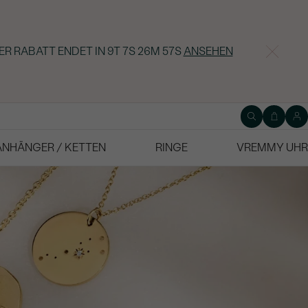
ER RABATT ENDET IN
9T 7S 26M 56S
ANSEHEN
ANHÄNGER / KETTEN
RINGE
VREMMY UHR