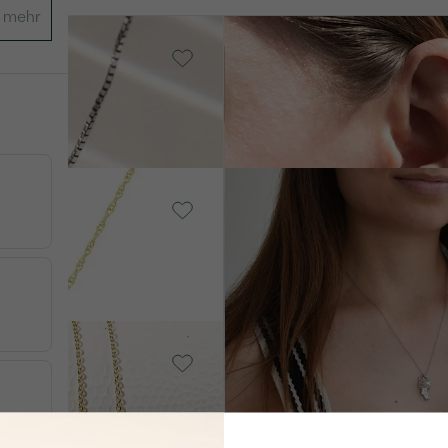
Silber, Ohne Stein
Cael
AUF LAGER
AUF 
€ 59
Silber, Perle
old, Diamant
Angel
€ 439
VERKAUF
von € 359
old, Diamant
ER