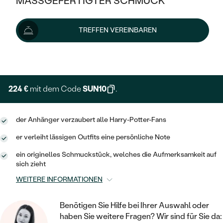
MASSGEFERTIGTER SCHMUCK
249 €
SILBER
MIT MEHREREN DIAMANTEN
NACH STYL
GOLD
AUSVERKAUF
AUSVERKAUF
Lieferoptionen
TREFFEN VEREINBAREN
PLATIN
KLASSISCH
HALO
SILBER
WENN SCHMUCK HILFT
NACH MATERIAL
+ 62 €
EXPRESSHERSTELLUNG
MINIMALISTISCHE
DREI STEINE
PLATIN
NACH STYL
GOLD
NACH TYP
MEMOIRE
OHRSTECKER
VINTAGE
224 €
mit dem Code
SUN10
.
OHRRINGE
SILBER
NACH STYL
V-FORM
CREOLEN
IM SET
SOLITÄR
RINGE
der Anhänger verzaubert alle Harry-Potter-Fans
PLATIN
VINTAGE
MINIMALISTISCHE
AUSSERGEWÖHNLICH
er verleiht lässigen Outfits eine persönliche Note
ZUR GEBURT EINES KINDES
ANHÄNGER / KETTEN
AUSSERGEWÖHNLICHE
NACH STYL
ein originelles Schmuckstück, welches die Aufmerksamkeit auf
OHRHÄNGER
sich zieht
PERSONALISIERT
ARMBÄNDER
GESTALTE EINEN RING
MEMOIRE
GEHÄMMERTE
WEITERE INFORMATIONEN
SOLITÄR
WÄHLE EINEN RING
MIT STERNZEICHEN
SCHMUCKSET
MINIMALISTISCHE
VON HAND GRAVIERTE
HERZ
Benötigen Sie Hilfe bei Ihrer Auswahl oder
DIAMANTEN ZUM EINFASSEN
MINIMALISTISCH
HERRENSCHMUCK
haben Sie weitere Fragen? Wir sind für Sie da: