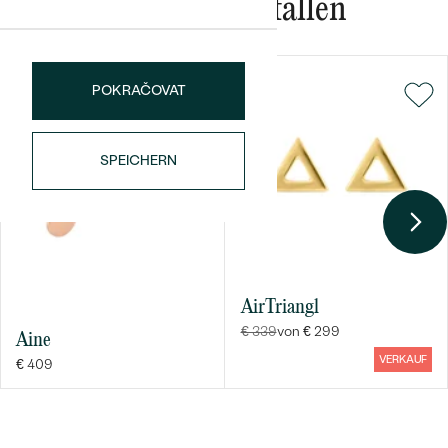
Meistverkaufte
Das könnte Ihnen gefallen
NACH DER FARBE
Meistverkaufte
Ohrrinnge
NACH DER FORM
Ringe
POKRAČOVAT
MASSGEFERTIGTER
Personalisierte
ANSEHEN
DIAMANTEN
Halsketten
SPEICHERN
ANSEHEN
ANSEHEN
Wave Kollektion
AirTriangl
€ 339
von € 299
Aine
VERKAUF
€ 409
ANSEHEN