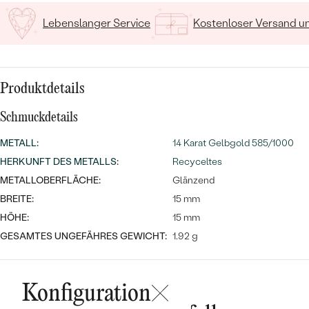
MIT SALT AND PEPPER DIAMANTEN
LUXURIÖSE
Lebenslanger Service
Kostenloser Versand 
PREISWERTE
EDELSTEINSCHMUCK
Meistverkaufte
MIT EDELSTEIN
LUXURIÖSE
SCHMUCK MIT LAB GROWN
Eheringe
DIAMANTEN
NACH MATERIAL
Produktdetails
GOLD
PERLENSCHMUCK
Schmuckdetails
ANSCHAUEN
PLATIN
METALL
:
14 Karat Gelbgold 585/1000
NACH STYL
HERKUNFT DES METALLS
:
Recyceltes
SILBER
METALLOBERFLÄCHE:
Glänzend
PERSONALISIERT
BREITE:
15 mm
SYMBOLISCH
HÖHE:
15 mm
GESAMTES UNGEFÄHRES GEWICHT:
1.92 g
MINIMALISTISCH
NACH ANLASS
Konfiguration