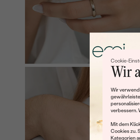
Cookie-Einst
Wir a
Wir verwende
gewährleiste
personalisier
verbessern. 
Mit dem Klic
Cookies zu. 
Kategorien au