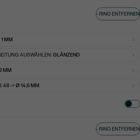
-
RING ENTFERNEN
:
1 MM
EITUNG AUSWÄHLEN:
GLÄNZEND
2 MM
:
46 -> Ø 14,6 MM
TART AUS
-
RING ENTFERNEN
in