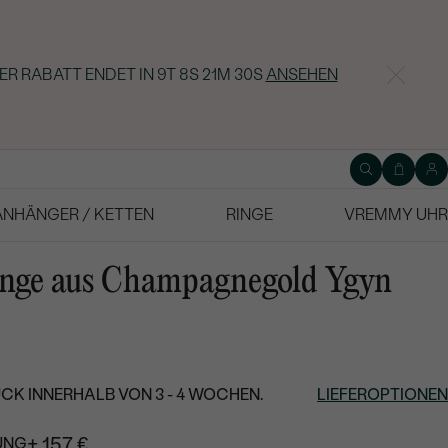
ER RABATT ENDET IN
9T 8S 21M 29S
ANSEHEN
ANHÄNGER / KETTEN
RINGE
VREMMY UHR
ringe aus Champagnegold Ygyn
CK INNERHALB VON 3 - 4 WOCHEN.
LIEFEROPTIONEN
+ 157 €
UNG