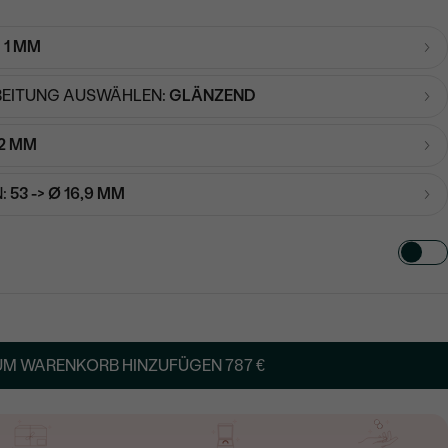
:
1 MM
EITUNG AUSWÄHLEN:
GLÄNZEND
2 MM
:
53 -> Ø 16,9 MM
TART AUS
in
UM WARENKORB HINZUFÜGEN
787 €