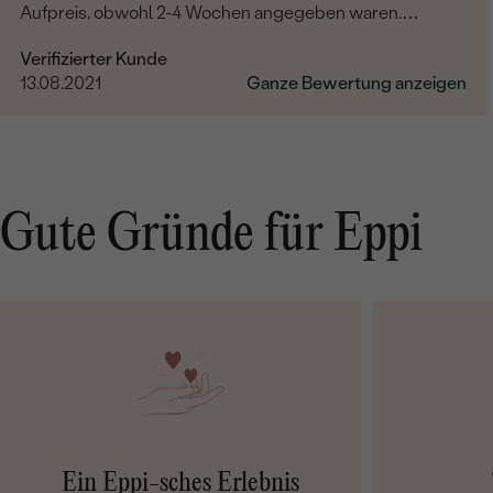
Aufpreis, obwohl 2-4 Wochen angegeben waren.
Bestellung und Lieferung wurde uns telefonisch vom
Verifizierter Kunde
sympathischen Kundenservice bestätigt. Wir werden in
13.08.2021
Ganze Bewertung anzeigen
Zukunft wieder bestellen. Vielen Dank!
Gute Gründe für Eppi
Ein Eppi-sches Erlebnis