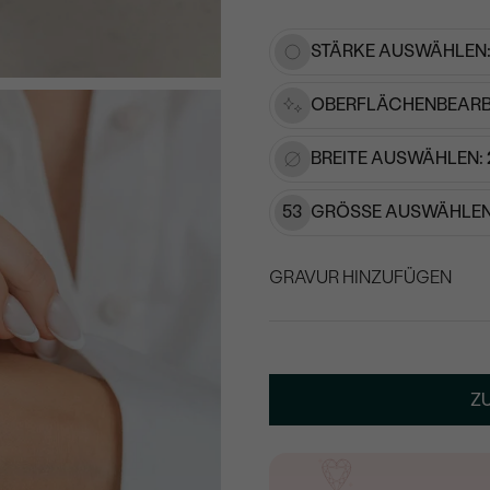
15
/ 15 ZEICHEN
STÄRKE AUSWÄHLEN
OBERFLÄCHENBEARB
BREITE AUSWÄHLEN:
53
GRÖSSE AUSWÄHLEN
GRAVUR HINZUFÜGEN
WÄHLEN SIE SCHRIF
Geben Sie Initialen/Text e
Z
15
/ 15 ZEICHEN