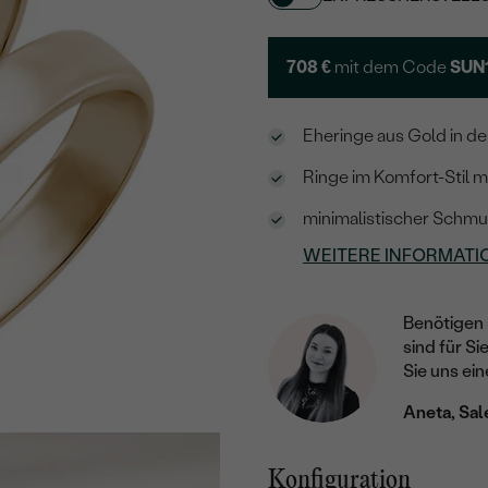
708 €
mit dem Code
SUN
Eheringe aus Gold in 
Ringe im Komfort-Stil 
minimalistischer Schmuc
WEITERE INFORMATI
Benötigen 
sind für Si
Sie uns ein
Aneta, Sal
Konfiguration