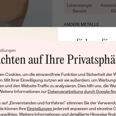
Lebenslanger
Kostenl
Service
Rü
ANDERE METALLE
Sichern Sie 
ellungen
Rabatt auf Ih
chten auf Ihre Privatsphä
Schmucks
WEISSGOLD
Werden Sie Teil unse
n Cookies, um die einwandfreie Funktion und Sicherheit der 
und entdecken Sie die W
n. Mit Ihrer Einwilligung nutzen wir sie außerdem, um Werbung
gefertigten Schmucks
en und den Website-Traffic zu analysieren. Dies hilft uns, die We
Produktdetails
Willkommensgeschen
Weitere Informationen zur
Datenverarbeitung durch Google find
Ihnen umgehend einen 
Herrenring
Ihren ersten Ein
k auf „Einverstanden und fortfahren" stimmen Sie der Verwendu
Sie können Ihre
Einstellungen
jederzeit anpassen und einzelne 
DICKE:
swählen. Weitere Informationen und detaillierte Hinweise finde