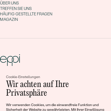
ÜBER UNS
TREFFEN SIE UNS
HÄUFIG GESTELLTE FRAGEN
MAGAZIN
Gemeinsam erschaffen wir
Cookie-Einstellungen
Wir achten auf Ihre
Geschichten von Schönheit und
Privatsphäre
Liebe
Wir verwenden Cookies, um die einwandfreie Funktion und
Sicherheit der Website zu gewährleisten. Mit Ihrer Einwilligung
Begleiten Sie uns!