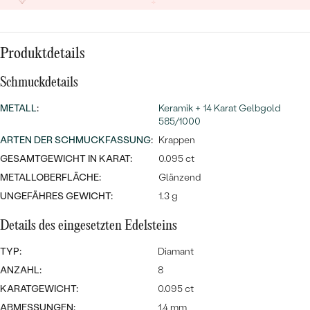
MIT SALT AND PEPPER DIAMANTEN
LUXURIÖSE
PREISWERTE
EDELSTEINSCHMUCK
Meistverkaufte
MIT EDELSTEIN
Produktdetails
LUXURIÖSE
SCHMUCK MIT LAB GROWN
Eheringe
DIAMANTEN
NACH MATERIAL
Schmuckdetails
GOLD
METALL
:
Keramik + 14 Karat Gelbgold
PERLENSCHMUCK
585/1000
ANSCHAUEN
PLATIN
ARTEN DER SCHMUCKFASSUNG
:
Krappen
NACH STYL
GESAMTGEWICHT IN KARAT:
0.095 ct
SILBER
METALLOBERFLÄCHE:
Glänzend
PERSONALISIERT
UNGEFÄHRES GEWICHT:
1.3 g
SYMBOLISCH
Details des eingesetzten Edelsteins
MINIMALISTISCH
TYP:
Diamant
ANZAHL:
8
NACH ANLASS
KARATGEWICHT:
0.095 ct
ABMESSUNGEN:
1.4 mm