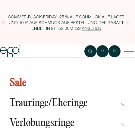
SOMMER-BLACK-FRIDAY: -25 % AUF SCHMUCK AUF LAGER
UND -10 % AUF SCHMUCK AUF BESTELLUNG. DER RABATT
ENDET IN
9T 15S 30M 15S
ANSEHEN
Ohrstecker mit blauer Keramik
und Diamanten Edela
Sale
Trauringe/Eheringe
NICHT ÜBERSEHEN
Verlobungsringe
NEUHEITEN
NICHT ÜBERSEHEN