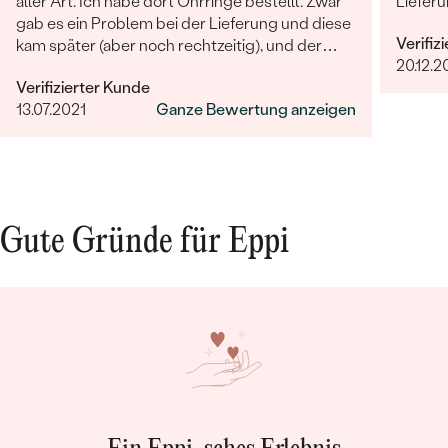
aller Art. Ich habe dort Ohrringe bestellt. Zwar
Lieferu
gab es ein Problem bei der Lieferung und diese
Verifiz
kam später (aber noch rechtzeitig), und der
20.12.2
Kundenservice hat getan, was er konnte und
Verifizierter Kunde
war unglaublich hilfsbereit und freundlich! Die
13.07.2021
Ganze Bewertung anzeigen
Qualität des Schmucks ist wirklich
ausgezeichnet und alles war sehr liebevoll
verpackt. Hier bestellen wir gerne wieder!
Gute Gründe für Eppi