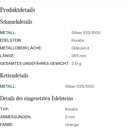
MIT SALT AND PEPPER DIAMANTEN
LUXURIÖSE
Produktdetails
LUXURIÖSE
EDELSTEINSCHMUCK
Meistverkaufte
MIT EDELSTEIN
Schmuckdetails
SCHMUCK MIT LAB GROWN
Eheringe
DIAMANTEN
NACH MATERIAL
METALL
:
Silber 925/1000
EDELSTEIN:
Koralle
GOLD
PERLENSCHMUCK
METALLOBERFLÄCHE:
Glänzend
LÄNGE:
365 mm
ANSCHAUEN
PLATIN
GESAMTES UNGEFÄHRES GEWICHT:
3.13 g
NACH STYL
SILBER
Kettendetails
PERSONALISIERT
METALL
:
Silber 925/1000
SYMBOLISCH
Details des eingesetzten Edelsteins
MINIMALISTISCH
TYP:
Koralle
ABMESSUNGEN:
2 mm
MIT STERNZEICHEN
FARBE:
Orange