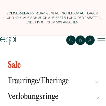
SOMMER-BLACK-FRIDAY: -25 % AUF SCHMUCK AUF LAGER
UND -10 % AUF SCHMUCK AUF BESTELLUNG. DER RABATT
ENDET IN
6T 7S 5M 49S
ANSEHEN
Korallen Halskette für Kinder mit
kleinen Kugeln Bizy
Sale
Trauringe/Eheringe
NICHT ÜBERSEHEN
Verlobungsringe
NEUHEITEN
NICHT ÜBERSEHEN