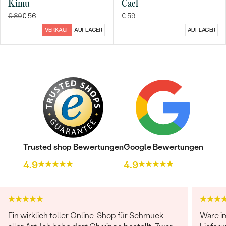
Kimu
Cael
€ 80
€ 56
€ 59
VERKAUF
AUF LAGER
AUF LAGER
Bestseller
Trusted shop Bewertungen
Google Bewertungen
4.9
4.9
ANSEHEN
Ein wirklich toller Online-Shop für Schmuck
Ware i