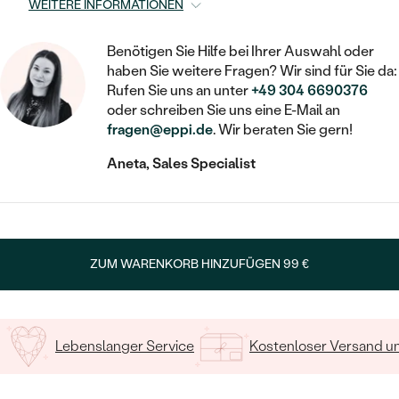
STATEMENT
MIT FÜLLUNG
WEITERE INFORMATIONEN
KINDER
LAB GROWN DIAMANTEN ZUM
KETTEN
SCHMUCK FÜR KINDER
SIEGELRINGE
EINFASSEN
IM SET
Benötigen Sie Hilfe bei Ihrer Auswahl oder
PIERCINGS
HERZKETTEN
BROSCHEN
haben Sie weitere Fragen? Wir sind für Sie da:
PERSONALISIERT
FARBIGE DIAMANTEN ZUM EINFASSEN
Rufen Sie uns an unter
+49 304 6690376
NACH PREIS
oder schreiben Sie uns eine E-Mail an
MIT TIEREN
SCHMUCKZUBEHÖR
NACH STEIN
fragen@eppi.de
. Wir beraten Sie gern!
GÜNSTIG
NACH EDELSTEIN
NACH EDELSTEIN
MIT DIAMANT
Aneta, Sales Specialist
NACH EDELSTEIN
NACH MATERIAL
MIT DIAMANT
MIT DIAMANT
LUXURIÖSE
MIT EDELSTEIN
MIT DIAMANT
GOLD
MIT EDELSTEIN
MIT LAB GROWN DIAMANT
PERLENOHRRINGE
MIT EDELSTEIN
SILBER
ZUM WARENKORB HINZUFÜGEN
99 €
PERLENRINGE
MIT MOISSANIT
PERLENKETTEN
PLATIN
NACH PREIS
MIT FARBIGEN DIAMANTEN
NACH PREIS
PREISWERTE
Lebenslanger Service
Kostenloser Versand 
NACH PREIS
NACH STEIN
MIT SCHWARZEN DIAMANTEN
PREISWERTE
LUXURIÖSE
PREISWERTE
DIAMANTSCHMUCK