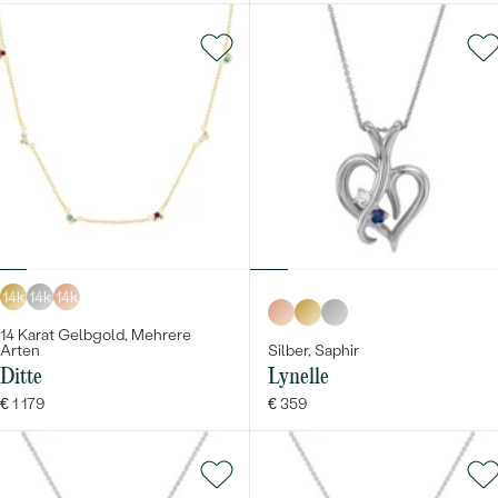
14k
14k
14k
14 Karat Gelbgold, Mehrere
Arten
Silber, Saphir
Ditte
Lynelle
€ 1 179
€ 359