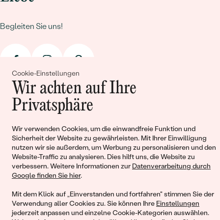
Harmonie und Wohlstand.
Ein
Anhänger Saphir Gold
strahlt die ultimative Kombination
Begleiten Sie uns!
aus Wert und Schönheit aus und betont die Einzigartigkeit
jedes Saphirs, der in seine Fassung eingefasst ist. Eine
Kette
Saphir Blau
ist eine Hommage an die Tiefe des Himmels und
das Geheimnis des Universums, das in jedem funkelnden Stein
Cookie-Einstellungen
zum Ausdruck kommt.
Wir achten auf Ihre
Privatsphäre
Für Damen, die das Besondere suchen, ist eine
Saphir Kette
Damen
nicht nur ein Schmuckstück, sondern eine Erklärung
© 2011 - 2026, Eppi.de
ihrer unvergleichlichen Eleganz und ihres unbestreitbaren
Wir verwenden Cookies, um die einwandfreie Funktion und
Sicherheit der Website zu gewährleisten. Mit Ihrer Einwilligung
Stils. Von königlichem Blau bis hin zu sattem Grün bietet die
nutzen wir sie außerdem, um Werbung zu personalisieren und den
Welt der Saphir-Ketten eine Vielzahl von Möglichkeiten, die
Website-Traffic zu analysieren. Dies hilft uns, die Website zu
Persönlichkeit zu unterstreichen und den eigenen Stil zu
verbessern. Weitere Informationen zur
Datenverarbeitung durch
definieren.
Google finden Sie hier
.
Mit dem Klick auf „Einverstanden und fortfahren" stimmen Sie der
Warenkorb
Verwendung aller Cookies zu. Sie können Ihre
Einstellungen
jederzeit anpassen und einzelne Cookie-Kategorien auswählen.