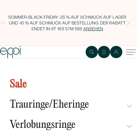
SOMMER-BLACK-FRIDAY: -25 % AUF SCHMUCK AUF LAGER
UND -10 % AUF SCHMUCK AUF BESTELLUNG. DER RABATT
ENDET IN
9T 16S 57M 57S
ANSEHEN
Sale
Trauringe/Eheringe
NICHT ÜBERSEHEN
Verlobungsringe
NEUHEITEN
NICHT ÜBERSEHEN