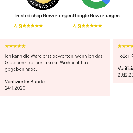
Trusted shop Bewertungen
Google Bewertungen
4.9
4.9
Ich kann die Ware erst bewerten, wenn ich das
Toller 
Geschenk meiner Frau an Weihnachten
Verifiz
gegeben habe.
29.12.2
Verifizierter Kunde
24.11.2020