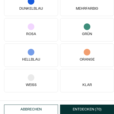
DUNKELBLAU
MEHRFARBIG
14k
14k
14k
ROSA
GRÜN
14 Karat Weißgold, Lab Grown
Vergoldetes Silber - rosa, Saphir
Saphir
Bestseller
Quinn
Mirren
von € 199
von € 1 019
HELLBLAU
ORANGE
ANSEHEN
WEISS
KLAR
ABBRECHEN
ENTDECKEN (70)