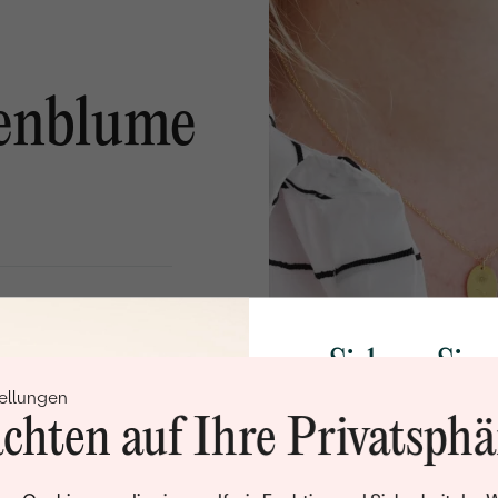
enblume
 Widerstands gegen den
Sichern Sie 
ellungen
Rabatt auf Ih
chten auf Ihre Privatsphä
Schmucks
Werden Sie Teil unse