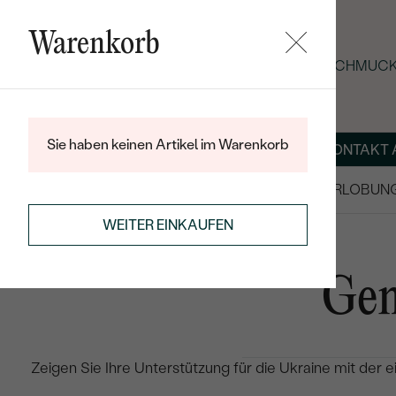
Warenkorb
SOMMER-BLACK-FRIDAY: -25 % AUF SCHMUCK 
Sie haben keinen Artikel im Warenkorb
ÜBER UNS
MAGAZIN
SCHMUCK NACH MASS
KONTAKT 
SALE
TRAURINGE/EHERINGE
VERLOBUN
WEITER EINKAUFEN
Gem
Zeigen Sie Ihre Unterstützung für die Ukraine mit der