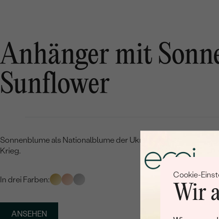
Anhänger mit Sonn
Sunflower
Sonnenblume als Nationalblume der Ukraine und Symbol des
Krieg.
Cookie-Einst
In drei Farben:
Wir a
ANSEHEN