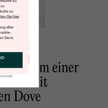
Website zu
elt des ehrlich
 zu
 von Eppi. Als
bsite zu
k senden wir
en Sie hier
.
Rabattcode für
kauf zu.
ng aller
Cookie-
n Sie in
UND
T SICHERN
 in Form einer
n sicheren Händen.
immungen
taube mit
en Dove