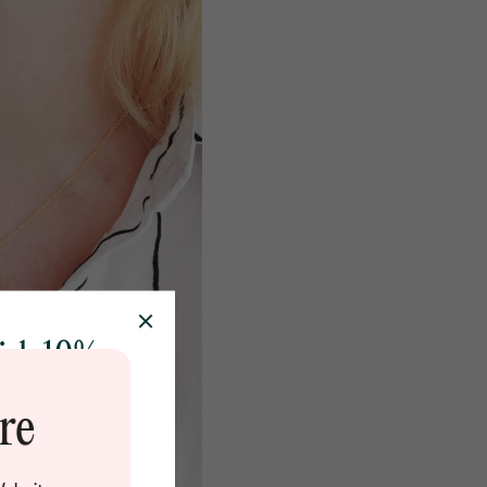
sich 10%
r erstes
re
tück
rer Community