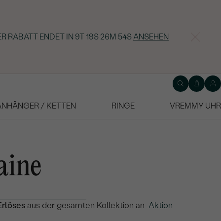
R RABATT ENDET IN
9T 19S 26M 53S
ANSEHEN
ANHÄNGER / KETTEN
RINGE
VREMMY UHR
aine
rlöses
aus der gesamten Kollektion an
Aktion