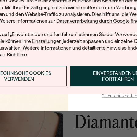
n Cookies, um die einwandfreie Funktion und Sicherheit der 
und entdecken Sie die W
n. Mit Ihrer Einwilligung nutzen wir sie außerdem, um Werbung
gefertigten Schmucks
en und den Website-Traffic zu analysieren. Dies hilft uns, die We
Willkommensgeschen
Weitere Informationen zur
Datenverarbeitung durch Google find
Ihnen umgehend einen 
Ihren ersten Ein
k auf „Einverstanden und fortfahren" stimmen Sie der Verwendu
Sie können Ihre
Einstellungen
jederzeit anpassen und einzelne 
swählen. Weitere Informationen und detaillierte Hinweise finde
ie-Richtlinie
.
TECHNISCHE COOKIES
EINVERSTANDEN 
ANMELDEN & RABAT
VERWENDEN
FORTFAHREN
Anhänger
E-Mail-Adresse je bei uns i
Datenschutzbest
Friedens
Diamant