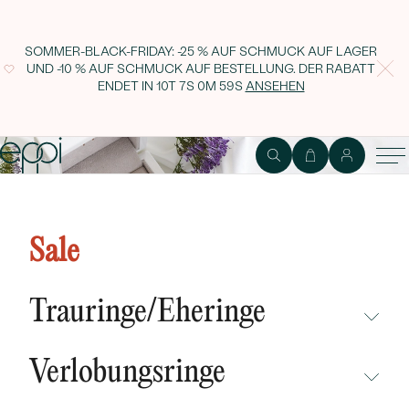
SOMMER-BLACK-FRIDAY: -25 % AUF SCHMUCK AUF LAGER
UND -10 % AUF SCHMUCK AUF BESTELLUNG. DER RABATT
ENDET IN
10T 7S 0M 58S
ANSEHEN
Rabatt 20% für eine Bestellung
Sale
über 400 Euro
Trauringe/Eheringe
NICHT ÜBERSEHEN
Verlobungsringe
NEUHEITEN
NICHT ÜBERSEHEN