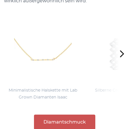
wirklich außergewöhnlich sein wird.
Minimalistische Halskette mit Lab
Silberne Creole
Grown Diamanten Isaac
Audh
Diamantschmuck