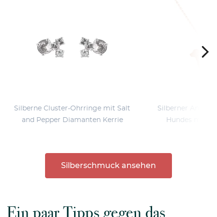
Silberne Cluster-Ohrringe mit Salt
Silberner Anhäng
and Pepper Diamanten Kerrie
Hundes mit Gr
Retri
Silberschmuck ansehen
Ein paar Tipps gegen das