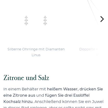
Silberne Ohrringe mit Diamanten
Doppelte Kette m
Linus
Perlen
Zitrone und Salz
In einem Behälter mit
heißem Wasser, drücken Sie
eine Zitrone aus
und
fügen Sie drei Esslöffel
Kochsalz hinzu.
Anschließend können Sie ein Juwel