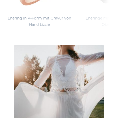
Ehering in V-Form mit Gravur von
Eheringe mit von
Hand Lizzie
Oberfläc