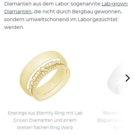
Diamanten aus dem Labor: sogenannte
Lab-grown
Diamanten
, die nicht durch Bergbau gewonnen,
sondern umweltschonend im Labor gezüchtet
werden.
Eheringe aus Eternity-Ring mit Lab
Eternity-Ring 
Grown Diamanten und einem
Baguette-Diaman
breiten flachen Ring Ward
Komfort-St