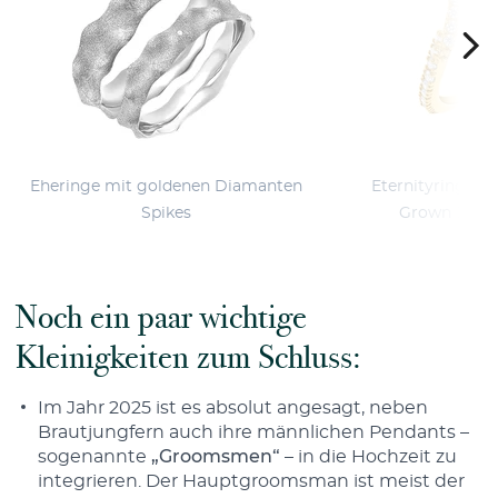
Eheringe mit goldenen Diamanten
Eternityring in
Spikes
Grown Diam
Noch ein paar wichtige
Kleinigkeiten zum Schluss:
Im Jahr 2025 ist es absolut angesagt, neben
Brautjungfern auch ihre männlichen Pendants –
sogenannte
„Groomsmen“
– in die Hochzeit zu
integrieren. Der Hauptgroomsman ist meist der