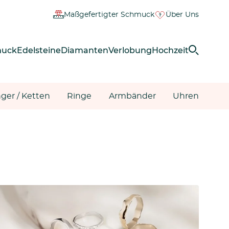
Maßgefertigter Schmuck
Über Uns
muck
Edelsteine
Diamanten
Verlobung
Hochzeit
ger / Ketten
Ringe
Armbänder
Uhren