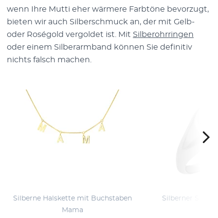
wenn Ihre Mutti eher wärmere Farbtöne bevorzugt,
bieten wir auch Silberschmuck an, der mit Gelb-
oder Roségold vergoldet ist. Mit
Silberohrringen
oder einem Silberarmband können Sie definitiv
nichts falsch machen.
Silberne Halskette mit Buchstaben
Silberner Siegel
Mama
Ma