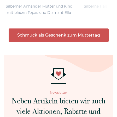
Silberner Anhänger Mutter und Kind
Silberne Halskett
mit blauen Topas und Diamant Ella
Ma
Schmuck als Geschenk zum Muttertag
Newsletter
Neben Artikeln bieten wir auch
viele Aktionen, Rabatte und