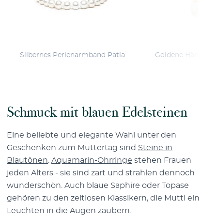
Silbernes Perlenarmband Patia
Goldene Hängeohr
Mar
Schmuck mit blauen Edelsteinen
Eine beliebte und elegante Wahl unter den
Geschenken zum Muttertag sind
Steine in
Blautönen
.
Aquamarin-Ohrringe
stehen Frauen
jeden Alters - sie sind zart und strahlen dennoch
wunderschön. Auch blaue Saphire oder Topase
gehören zu den zeitlosen Klassikern, die Mutti ein
Leuchten in die Augen zaubern.