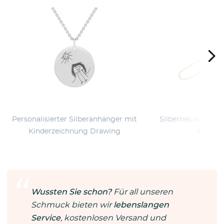
Personalisierter Silberanhänger mit
Silbernes Armband
Kinderzeichnung Drawing
Ihrer W
Wussten Sie schon?
Für all unseren
Schmuck bieten wir
lebenslangen
Service
, kostenlosen Versand und