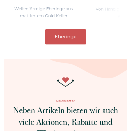
Wellenförmige Eheringe aus
Von Hand gravier
mattiertem Gold Keller
Kleine
Eheringe
Newsletter
Neben Artikeln bieten wir auch
viele Aktionen, Rabatte und