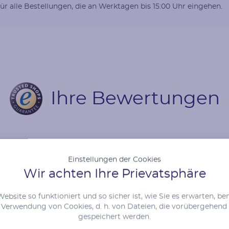
für alle Bestellungen, die an Werktagen bis 15:00 Uhr eingehen.
Ihre Bewertungen
Karatgewicht
Abmessungen
0.27 ct
1.25 mm (0.0075ct)
Einstellungen der Cookies
emmy, Zeit für Veränder
Wir achten Ihre Prievatsphäre
e
bsite so funktioniert und so sicher ist, wie Sie es erwarten, be
erwendung von Cookies, d. h. von Dateien, die vorübergehend
gespeichert werden.