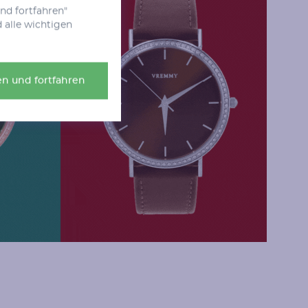
nd fortfahren"
Form
Farbe
 alle wichtigen
Rund
Champagne
n und fortfahren