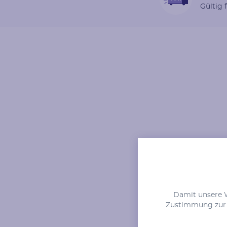
Gültig 
Fassung der Lünette
Stil
Art
Zwei auf einmal
Krappen
Nebensteine
Typ
Anzahl
Diamant
36
Herkunft
Bearbeitung
Vr
Natürlich
Bearbeitung der Farb
Damit unsere We
Zustimmung zur V
Nebensteine