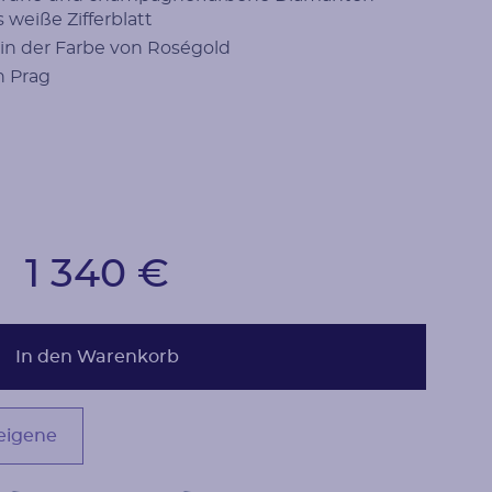
weiße Zifferblatt
n der Farbe von Roségold
n Prag
1 340 €
In den Warenkorb
 eigene