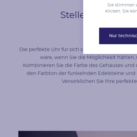
Sie stimmen a
Typ
Anzahl
klicken. Sie k
Stellen Sie sich 
Diamant
36
Herkunft
Bearbeitung
Nur technis
Natürlich
Bearbeitung der Farb
Die perfekte Uhr für sich selbst zu finden, ist e
wäre, wenn Sie die Möglichkeit hätten,
Kombinieren Sie die Farbe des Gehäuses und de
den Farbton der funkelnden Edelsteine und
Verwirklichen Sie Ihre perfekte