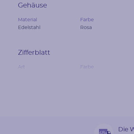
Gehäuse
Material
Farbe
Edelstahl
Rosa
Zifferblatt
Art
Farbe
Analog
Weiß
Uhrenarmband
Material
Farbe
Edelstahl
Rosa
Die W