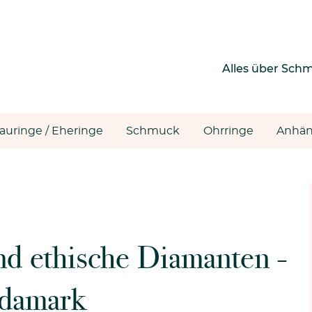
Alles über Sch
rauringe / Eheringe
Schmuck
Ohrringe
Anhän
nd ethische Diamanten -
damark