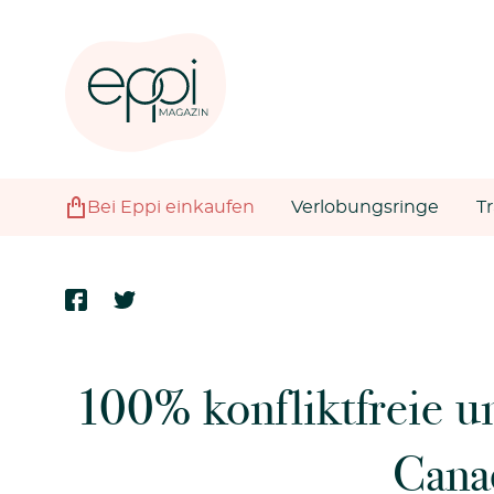
Bei Eppi einkaufen
Verlobungsringe
T
100% konfliktfreie u
Cana