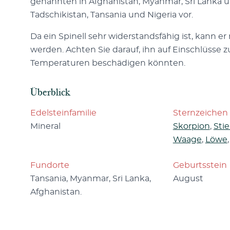
genannten in Afghanistan, Myanmar, Sri Lanka 
Tadschikistan, Tansania und Nigeria vor.
Da ein Spinell sehr widerstandsfähig ist, kann er
werden. Achten Sie darauf, ihn auf Einschlüsse z
Temperaturen beschädigen könnten.
Überblick
Edelsteinfamilie
Sternzeichen
Mineral
Skorpion
,
Stie
Waage
,
Löwe
Fundorte
Geburtsstein
Tansania, Myanmar, Sri Lanka,
August
Afghanistan.