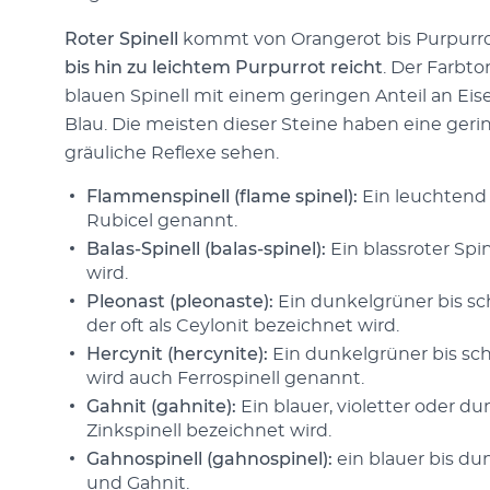
Roter Spinell
kommt von Orangerot bis Purpurro
bis hin zu leichtem Purpurrot reicht
. Der Farbt
blauen Spinell mit einem geringen Anteil an Eise
Blau. Die meisten dieser Steine haben eine geri
gräuliche Reflexe sehen.
Flammenspinell (flame spinel):
Ein leuchtend 
Rubicel genannt.
Balas-Spinell (balas-spinel):
Ein blassroter Spin
wird.
Pleonast (pleonaste):
Ein dunkelgrüner bis sch
der oft als Ceylonit bezeichnet wird.
Hercynit (hercynite):
Ein dunkelgrüner bis sch
wird auch Ferrospinell genannt.
Gahnit (gahnite):
Ein blauer, violetter oder dun
Zinkspinell bezeichnet wird.
Gahnospinell (gahnospinel):
ein blauer bis du
und Gahnit.