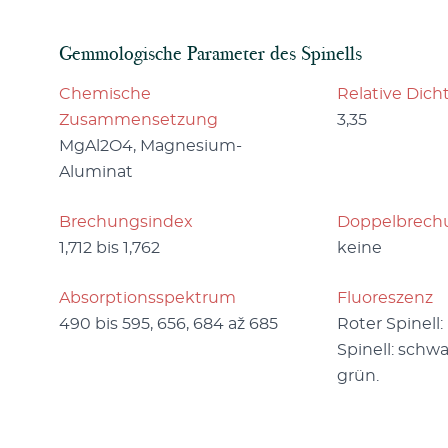
Gemmologische Parameter des Spinells
Chemische
Relative Dich
Zusammensetzung
3,35
MgAl2O4, Magnesium-
Aluminat
Brechungsindex
Doppelbrech
1,712 bis 1,762
keine
Absorptionsspektrum
Fluoreszenz
490 bis 595, 656, 684 až 685
Roter Spinell: 
Spinell: schw
grün.