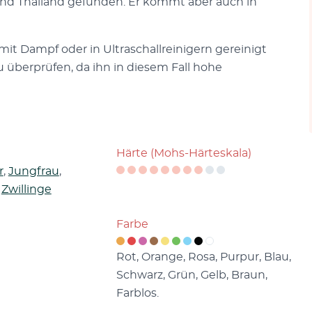
und Thailand gefunden. Er kommt aber auch in
 mit Dampf oder in Ultraschallreinigern gereinigt
u überprüfen, da ihn in diesem Fall hohe
Härte (Mohs-Härteskala)
r
,
Jungfrau
,
,
Zwillinge
Farbe
Rot, Orange, Rosa, Purpur, Blau,
Schwarz, Grün, Gelb, Braun,
Farblos.