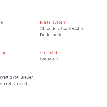
te
Kristallsystem
Oktaeder, rhombische
Dodekaeder
ung
Strichfarbe
Grauweiß
kräftig rot, Blauer
ach rötlich und